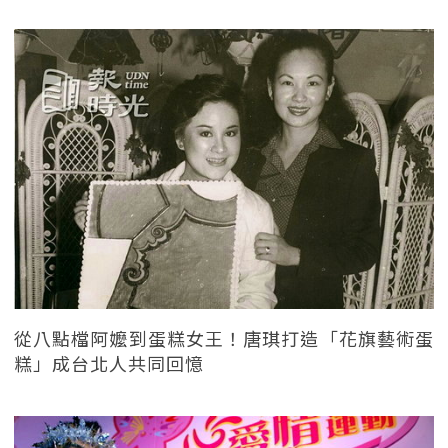
從八點檔阿嬤到蛋糕女王！唐琪打造「花旗藝術蛋
糕」成台北人共同回憶