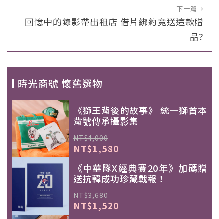
下一篇
→
回憶中的錄影帶出租店 借片綁約竟送這款贈
品?
時光商號 懷舊選物
《獅王背後的故事》 統一獅首本
背號傳承攝影集
NT$4,000
NT$1,580
《中華隊X經典賽20年》加碼贈
送抗韓成功珍藏戰報！
NT$3,680
NT$1,520