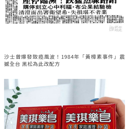
沙士曾爆發致癌風波！1984年「黃樟素事件」震
撼全台 黑松為此改配方