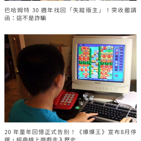
巴哈姆特 30 週年找回「失蹤版主」！突收邀請
函：這不是詐騙
20 年童年回憶正式告別！《爆爆王》宣布8月停
運，經典線上遊戲走入歷史