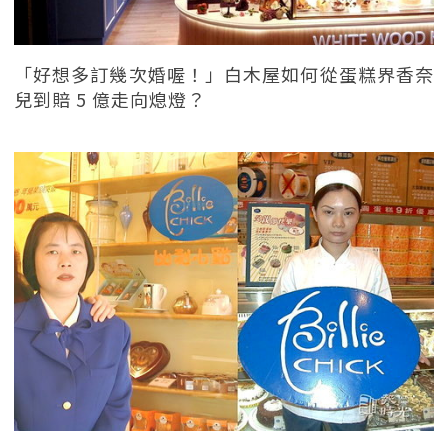
「好想多訂幾次婚喔！」白木屋如何從蛋糕界香奈
兒到賠 5 億走向熄燈？