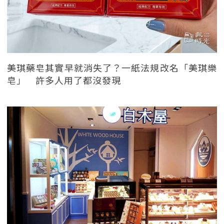
美琪藥皂其實早就消失了？一紙法規改名「美琪樂
皂」 許多人用了都沒發現