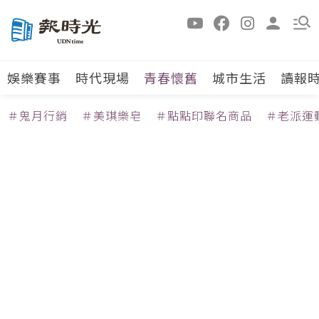
娛樂賽事
時代現場
青春懷舊
城市生活
讀報
＃鬼月行銷
＃美琪樂皂
＃點點印聯名商品
＃老派運