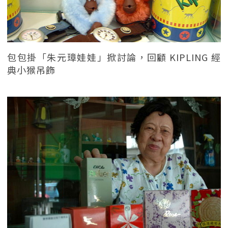
包包掛「朱元璋娃娃」掀討論，回顧 KIPLING 經
典小猴吊飾