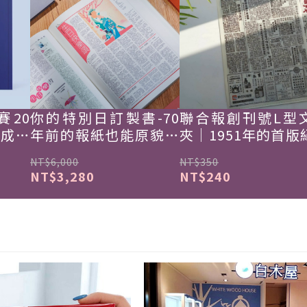
賽20
你的特別日訂製書-70
聯合報創刊號L型
韓成功
年前的報紙也能原貌重
夾｜1951年的首版
現
NT$6,000
NT$350
NT$3,280
NT$240