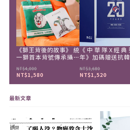
《獅王背後的故事》 統
《中華隊X經典
一獅首本背號傳承攝影
年》加碼贈送抗
集
珍藏戰報！
NT$4,000
NT$3,680
NT$1,580
NT$1,520
最新文章