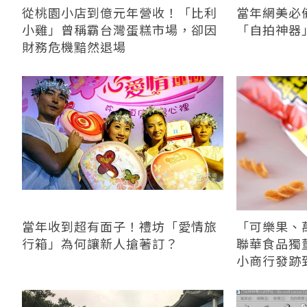
從桃園小店到億元年營收！「比利
當年網美必
小雞」曾稱霸台灣蛋糕市場，卻因
「自拍神器」 
財務危機黯然退場
當年收到超有面子！禮坊「愛情旅
「可樂果、
行箱」為何讓新人搶著訂？
聯華食品獨
小商行發跡到