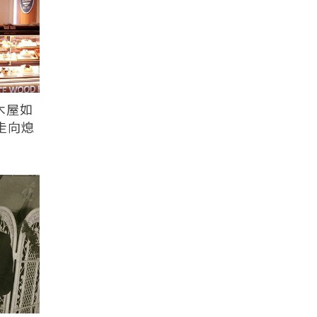
木屋如
走向熄