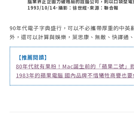
腦業界正企圖力破格局的詮腦公司，則以口袋型電
1993/10/14˙攝影：徐世經˙來源：聯合報
90年代電子字典盛行，可以不必攜帶厚重的中英
外，還可以計算與娛樂，萊思康、無敵、快譯通
【推薦閱讀】
80年代就有果粉！Mac誕生前的「蘋果二號」
1983年的蘋果電腦 國內品牌不惜犧牲商譽也要