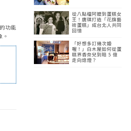
從八點檔阿嬤到蛋糕女
王！唐琪打造「花旗藝
術蛋糕」成台北人共同
的功能
回憶
象。
「好想多訂幾次婚
喔！」白木屋如何從蛋
糕界香奈兒到賠 5 億
走向熄燈？