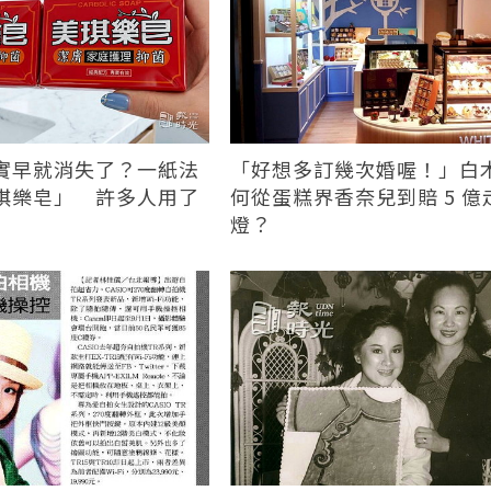
實早就消失了？一紙法
「好想多訂幾次婚喔！」白
琪樂皂」 許多人用了
何從蛋糕界香奈兒到賠 5 億
燈？