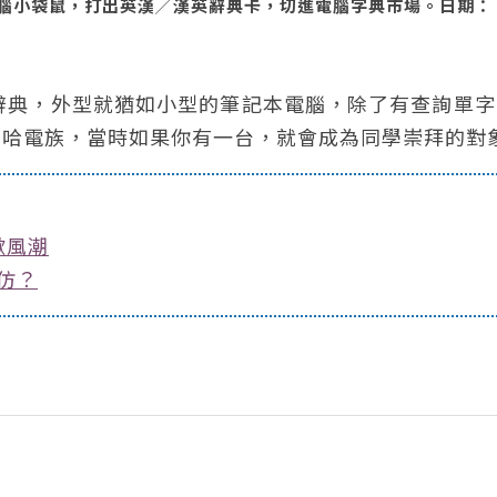
腦小袋鼠，打出英漢╱漢英辭典卡，切進電腦字典市場。日期：
辭典，外型就猶如小型的筆記本電腦，除了有查詢單字
、哈電族，當時如果你有一台，就會成為同學崇拜的對
掀風潮
仿？