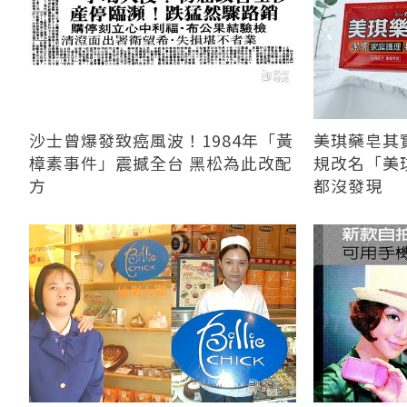
沙士曾爆發致癌風波！1984年「黃
美琪藥皂其
樟素事件」震撼全台 黑松為此改配
規改名「美
方
都沒發現