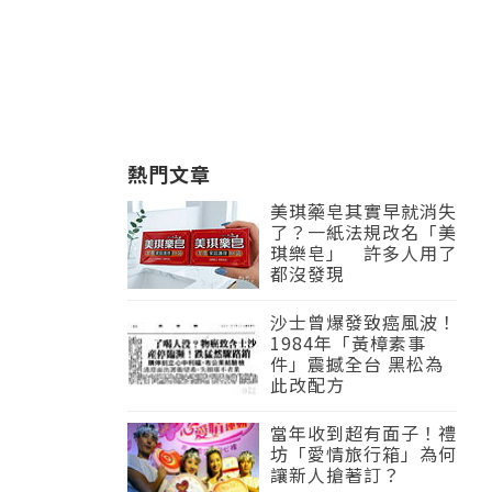
熱門文章
美琪藥皂其實早就消失
了？一紙法規改名「美
琪樂皂」 許多人用了
都沒發現
沙士曾爆發致癌風波！
1984年「黃樟素事
件」震撼全台 黑松為
此改配方
當年收到超有面子！禮
坊「愛情旅行箱」為何
讓新人搶著訂？