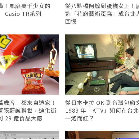
備！風靡萬千少女的
從八點檔阿嬤到蛋糕女王！
Casio TR系列
造「花旗藝術蛋糕」成台北
回憶
萬歲牌」都來自這家！
從日本卡拉 OK 到台灣包廂
董張蔚誠辭世，迪化街
1989 年「KTV」如何在台
 29 億食品大廠
一炮而紅？