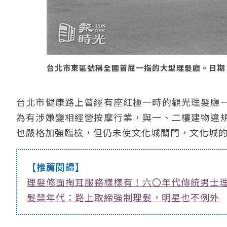
台北市東區號稱全國首屈一指的大型理髮廳。日期：1
台北市健康路上曾經有座紅極一時的觀光理髮廳
為有涉嫌變相經營按摩行業，與一、二樓建物違
也嚴格加強臨檢，但仍未使文化城關門，文化城的
【推薦閱讀】
理髮修面掏耳服務樣樣有！六〇年代傳統男士
髮禁年代：路上取締強制理髮，明星也不例外