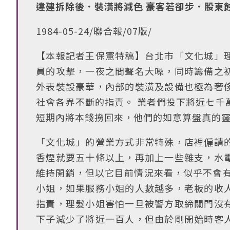
違建拆除後．裝潢將減色 豪客若卻步．股東
1984-05-24/聯合報/07版/
【本報記者王保憲特稿】台北市「文化城」
員的攻擊，一夜之間聲名大噪，同時籌備之
外表裝設豪華，內部的裝潢及設備也極為奢
社會各界不斷的指責。 業者們投下將近七千
短期內將本錢撈回來，他們的如意算盤真的
「文化城」的營業方式非常特殊，店裡僱請
香煙就要五十條以上，再加上一些雜支，水
維持開銷，但以它目前情況來看，似乎不會有
小姐，如果服務小姐的人數越多，老板的收
指責，理髮小姐害怕一旦被警方取締關門沒
下子減少了將近一百人，但由於剛開始時客