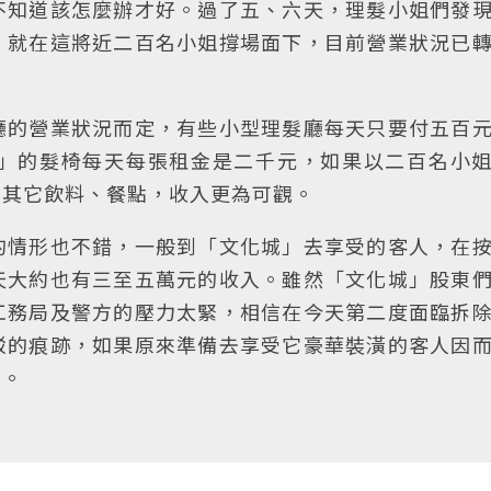
不知道該怎麼辦才好。過了五、六天，理髮小姐們發
」就在這將近二百名小姐撐場面下，目前營業狀況已
廳的營業狀況而定，有些小型理髮廳每天只要付五百
」的髮椅每天每張租金是二千元，如果以二百名小
上其它飲料、餐點，收入更為可觀。
的情形也不錯，一般到「文化城」去享受的客人，在
天大約也有三至五萬元的收入。雖然「文化城」股東
工務局及警方的壓力太緊，相信在今天第二度面臨拆
駁的痕跡，如果原來準備去享受它豪華裝潢的客人因
了。