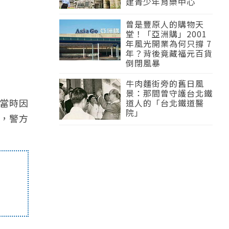
建青少年育樂中心
曾是豐原人的購物天
堂！「亞洲購」2001
年風光開業為何只撐 7
年？背後竟藏福元百貨
倒閉風暴
牛肉麵街旁的舊日風
景：那間曾守護台北鐵
當時因
道人的「台北鐵道醫
院」
，警方