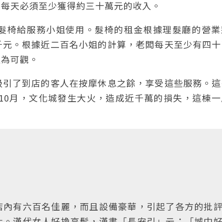
，每天必須至少獲得約三十萬元的收入。
髮椅給服務小姐使用。髮椅的租金根據理髮廳的營業
千元。根據近二百名小姐的計算，老闆每天至少有四十
更為可觀。
吸引了到店的客人在按摩休息之餘，享受這些服務。這
年10月，文化城發生大火，造成近千萬的損失，這棟
店內有六百名佳麗，而且設備豪華，引起了各方的批
化。漢代女人好換高髻，漢書「長安引」云：「城中