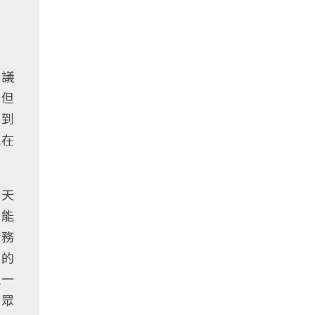
分議
不但
受到
能在
每天
才能
服務
界的
姐一
，眾