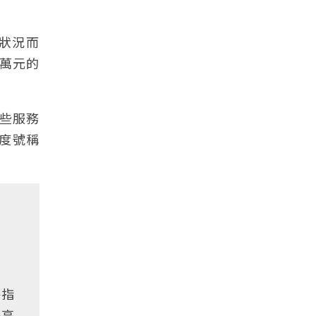
狀況而
萬元的
些服務
一度號稱
評指
好高