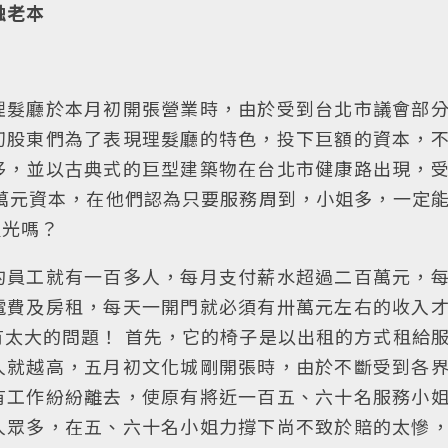
蝕老本
理髮廳於本月初開張營業時，由於受到台北市議會部
初股東們為了表現理髮廳的特色，投下巨額的資本，
侈，並以古典式的巨型建築物在台北市健康路出現，
萬元資本，在他們認為只要服務周到，小姐多，一定
靈光嗎？
的員工就有一百多人，每月支付薪水超過二百萬元，
電費及房租，每天一開門就必須有卅萬元左右的收入
太大的問題！ 首先，它的椅子是以出租的方式租給
人就越高，五月初文化城剛開張時，由於不斷受到各
有工作紛紛離去，使原有將近一百五、六十名服務小
人眾多，在五、六十名小姐力撐下尚不致於賠的太慘