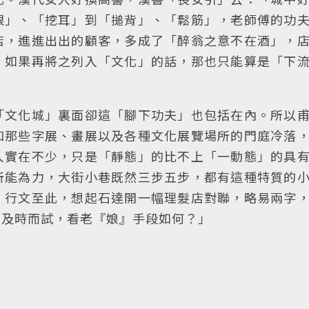
眼」、「挖耳」到「搥背」、「鬆筋」，老師傅的功
店，進進出出的顧客，多成了「醉翁之意不在酒」，
，如果再將之列入「文化」的話，那也只能算是「下
「文化城」裏面卻這「腳下功夫」也包括在內。所以
和那些字展、畫展以及各種文化展覽場所的門庭冷落
人實在不少，只是「靜態」的比不上「一動態」的具
所能為力，大街小巷既然三步五步，都有這種特質的
。行文至此，想起石達開一幅理髮店對聯，略易兩字
？及時而試，看老『娘』手段如何？」