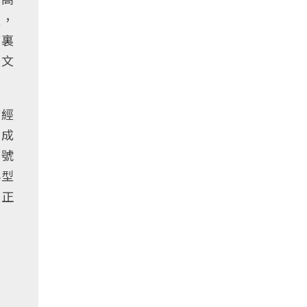
夫，
店裏
流文
甫經
，成
有號
小型
，正