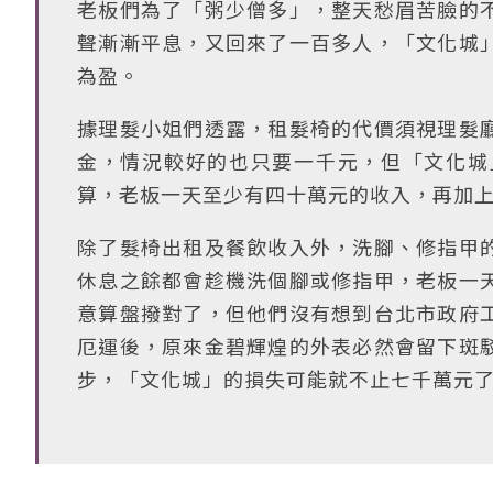
老板們為了「粥少僧多」，整天愁眉苦臉的
聲漸漸平息，又回來了一百多人，「文化城
為盈。
據理髮小姐們透露，租髮椅的代價須視理髮
金，情況較好的也只要一千元，但「文化城
算，老板一天至少有四十萬元的收入，再加
除了髮椅出租及餐飲收入外，洗腳、修指甲
休息之餘都會趁機洗個腳或修指甲，老板一
意算盤撥對了，但他們沒有想到台北市政府
厄運後，原來金碧輝煌的外表必然會留下斑
步，「文化城」的損失可能就不止七千萬元