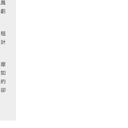
現風
轉虧
元租
姐計
按摩
們如
除的
而卻