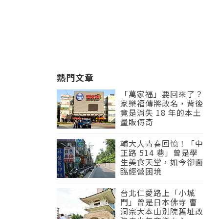
熱門文章
「萬家福」要回來了？
家樂福傳將改名，背後
竟是消失 18 年的本土
量販傳奇
輔大人青春回憶！「中
正路 514 巷」曾是學
生美食天堂，如今卻面
臨經營困境
台北仁愛路上「小城
門」曾是日本佛寺 曹
洞宗大本山別院舊址改