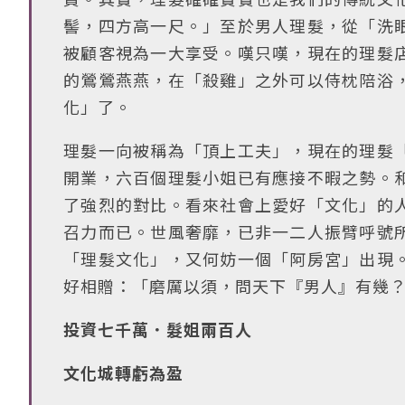
髻，四方高一尺。」至於男人理髮，從「洗
被顧客視為一大享受。嘆只嘆，現在的理髮
的鶯鶯燕燕，在「殺雞」之外可以侍枕陪浴
化」了。
理髮一向被稱為「頂上工夫」，現在的理髮
開業，六百個理髮小姐已有應接不暇之勢。
了強烈的對比。看來社會上愛好「文化」的
召力而已。世風奢靡，已非一二人振臂呼號
「理髮文化」，又何妨一個「阿房宮」出現
好相贈：「磨厲以須，問天下『男人』有幾
投資七千萬．髮姐兩百人
文化城轉虧為盈