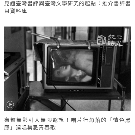
見證臺灣書評與臺灣文學研究的起點：推介書評書
目資料庫
有聲無影引人無限遐想！唱片行角落的「情色黑
膠」淫唱禁忌青春歌