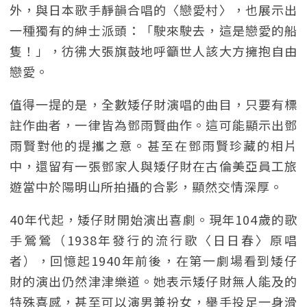
外，與日本歌手靜韻合唱的〈戀愛村〉，也展示出
一種獨有的紳士派頭：「駛來駛去，這是戀愛的船
隻！」，彷彿大張旗鼓地呼籲世人該大方擁抱自由
戀愛。
值得一提的是，全數矮仔財演唱的曲目，只要有標
註作曲者，一律皆為鄧雨賢曲作。這可能顯示出鄧
雨賢對他的提攜之意。甚至在鄧雨賢珍藏的相片
中，還留有一張鄧家人與矮仔財在古倫美亞員工旅
遊當中於陽明山所拍攝的合影，顯然交情深厚。
40年代起，矮仔財開始演出喜劇。現年104歲的歌
手鶯鶯（1938年發行的流行歌〈日日春〉原唱
者），回憶起1940年前後，在第一劇場看到矮仔
財的演出仍然津津樂道。她表示矮仔財無人能及的
特殊喜感，甚至可以演男兼扮女，舉手投足一身滑