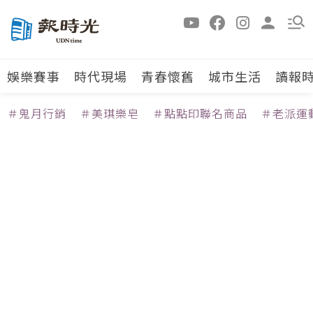
娛樂賽事
時代現場
青春懷舊
城市生活
讀報
＃鬼月行銷
＃美琪樂皂
＃點點印聯名商品
＃老派運