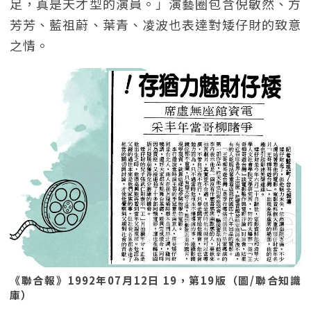
足，真是天才型的演員。」演藝圈包含倪敏然、方
芳芳、藍祖蔚、葉青、凌波也表達對矮仔財的致意
之情。
《聯合報》1992年07月12日 19，第19版（圖/聯合知識
庫）