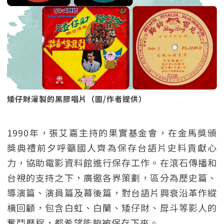
矮仔財灌製的黑膠唱片（圖/作者提供）
1990年，張艾嘉主持的果實基金會，在金馬獎頒
獎典禮前夕呼籲國人齊為保存台語片史料貢獻心
力，協助電影資料館進行保存工作。在滾石傳播和
台視的支持之下，廣邀各界策劃，區分為歷史篇、
導演篇、演員篇及幕後篇，對台語片興衰沿革作縱
橫回顧，包含白虹、白蘭、矮仔財、戽斗等影人的
奮鬥歷程，都希望能夠被保存下來。