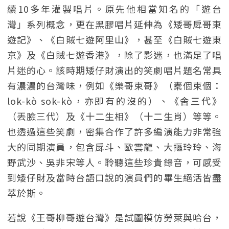
續10多年灌製唱片。原先他相當知名的「遊台
灣」系列概念，更在黑膠唱片延伸為《矮哥戽哥東
遊記》、《白賊七遊阿里山》，甚至《白賊七遊東
京》及《白賊七遊香港》，除了影迷，也滿足了唱
片迷的心。該時期矮仔財演出的笑劇唱片題名常具
有濃濃的台灣味，例如《樂哥束哥》（橐個束個：
lok-kò sok-kò，亦即有的沒的）、《舍三代》
（丟臉三代）及《十二生相》（十二生肖）等等。
也透過這些笑劇，密集合作了許多編演能力非常強
大的同期演員，包含戽斗、歐雲龍、大摳玲玲、海
野武沙、吳非宋等人。聆聽這些珍貴錄音，可感受
到矮仔財及當時台語口說的演員們的畢生絕活皆盡
萃於斯。
若說《王哥柳哥遊台灣》是試圖模仿勞萊與哈台，