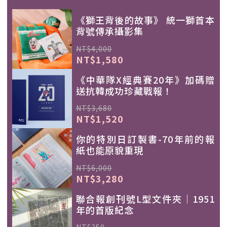
《獅王背後的故事》 統一獅首本
背號傳承攝影集
NT$4,000
NT$1,580
《中華隊X經典賽20年》加碼贈
送抗韓成功珍藏戰報！
NT$3,680
NT$1,520
你的特別日訂製書-70年前的報
紙也能原貌重現
NT$6,000
NT$3,280
聯合報創刊號L型文件夾｜1951
年的首版紀念