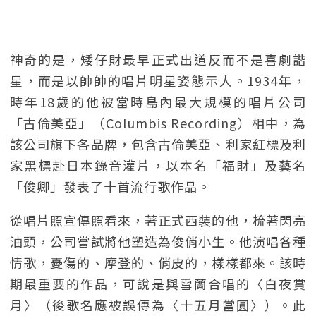
神奇的是，矮仔財最早正式出道反而不是喜劇諧
星，而是以帥帥的唱片明星姿態示人。1934年，
時年18歲的他被當時島內最大規模的唱片公司
「古倫美亞」（Columbis Recording）相中，為
該公司旗下各品牌，包含古倫美亞、利家紅標及利
家黑標赴日本錄音灌片，以本名「福財」及藝名
「俊卿」發表了十首流行歌作品。
從唱片照宣傳照看來，著正式西裝的他，梳著閃亮
油頭，公司嘗試將他塑造為俊俏小生。他演唱各種
情歌，憂傷的、摩登的、俏皮的，樣樣都來。該時
期最重要的作品，可說是與雪蘭合唱的〈白夜賞
月〉（後歌名應被誤傳為〈十五月當圓〉）。此