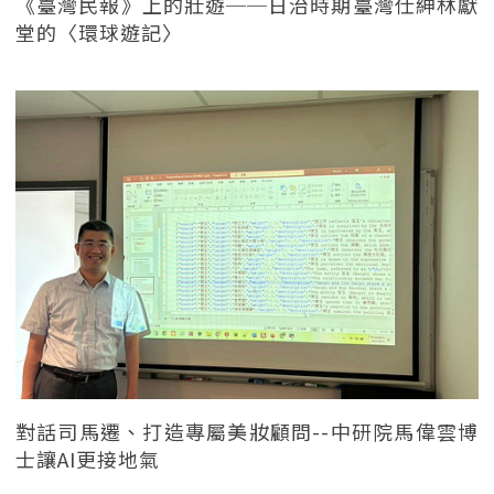
《臺灣民報》上的壯遊──日治時期臺灣仕紳林獻
堂的〈環球遊記〉
對話司馬遷、打造專屬美妝顧問--中研院馬偉雲博
士讓AI更接地氣