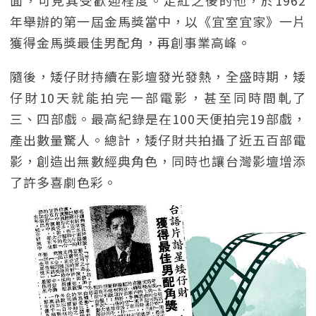
面，可見其受歡迎程度。走紅之後的他，於1962
年舉辦的第一屆金馬獎當中，以《宜室宜家》一片
獲得金馬獎最佳男配角，再創事業高峰。
隨後，矮仔財持續在影壇發光發熱，全盛時期，矮
仔財10天就能拍完一部電影，甚至同時間軋了
三、四部戲。最高紀錄是在100天便拍完19部戲，
產出數量驚人。總計，矮仔財共拍攝了近五百部電
影，創造出無數經典角色，同時也讓台灣影壇增添
了許多喜劇色彩。