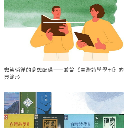
微笑徜徉的夢想配備——兼論《臺灣詩學學刊》的
典範形