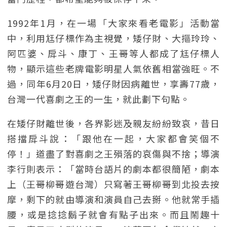
1992年1月，在一場「大家來看老電影」活動當
中，利用尪仔標作為主視覺，矮仔財、大摳玲玲、
阿匹婆、戽斗、康丁、王哥等人都成了尪仔標人
物，顯示這些老牌電影明星人氣依舊相當強旺。不
過，同年6月20日，矮仔財因病離世，享壽77歲，
台灣一代喜劇之王的一生，就此劃下句點。
在矮仔財離世後，各界影迷及親友紛紛致哀，昔日
搭擋戽斗說：「跟他在一起，大家都會笑個不
停！」道盡了對喜劇之王殞落的哀傷與不捨；導演
李行則表示：「當時台語片的劇本都很簡陋，劇本
上（王哥柳哥遊台灣）只寫著王哥柳哥到北投去按
摩，剩下的就由導演和演員自己去掰。他就常手插
腰，或是捻捻鬍子就會有點子出來。而且鬧趣十