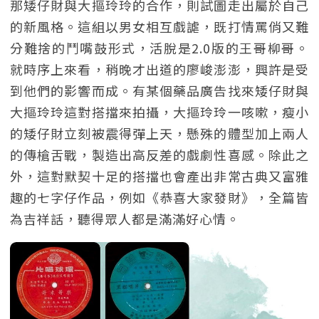
那矮仔財與大摳玲玲的合作，則試圖走出屬於自己
的新風格。這組以男女相互戲謔，既打情罵俏又難
分難捨的鬥嘴鼓形式，活脫是2.0版的王哥柳哥。
就時序上來看，稍晚才出道的廖峻澎澎，興許是受
到他們的影響而成。有某個藥品廣告找來矮仔財與
大摳玲玲這對搭擋來拍攝，大摳玲玲一咳嗽，瘦小
的矮仔財立刻被震得彈上天，懸殊的體型加上兩人
的傳槍舌戰，製造出高反差的戲劇性喜感。除此之
外，這對默契十足的搭擋也會產出非常古典又富雅
趣的七字仔作品，例如《恭喜大家發財》，全篇皆
為吉祥話，聽得眾人都是滿滿好心情。