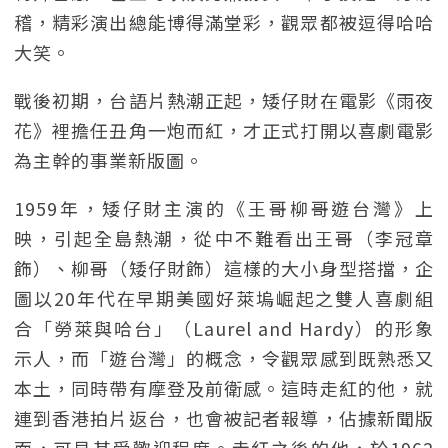
稽，精彩演出總能博得滿堂彩，觀眾都被逗得哈哈
大笑。
戰後初期，台語片熱潮正起，矮仔財在電影《雨夜
花》裡擔任丑角一炮而紅，才正式打開以喜劇電影
為主幹的事業新版圖。
1959年，矮仔財主演的《王哥柳哥遊台灣》上
映，引起全島熱潮，從中不難看出王哥（李冠章
飾）、柳哥（矮仔財飾）這樣的大小身型搭擋，企
圖以20年代在早期美國好萊塢崛起之雙人喜劇組
合「勞萊與哈台」（Laurel and Hardy）的形象
示人，而「遊台灣」的概念，令觀眾感到既熟悉又
本土，同時帶有摩登及前衛感。這時走紅的他，就
連到香港拍片返台，也會被記者報導，佔據新聞版