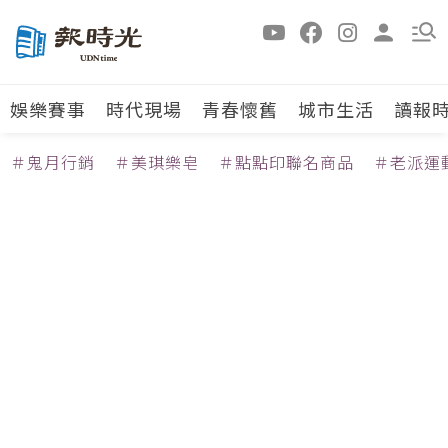
娛樂賽事
時代現場
青春懷舊
城市生活
讀報
＃鬼月行銷
＃美琪樂皂
＃點點印聯名商品
＃老派運