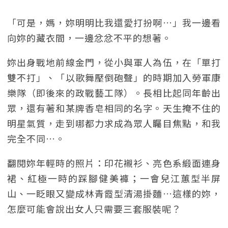
「可是，媽，妳明明比我還愛打扮啊…」我一邊看
向妳的藏衣間，一邊忿忿不平的想著。
妳出身戰地前線金門，從小與軍人為伍，在「單打
雙不打」、「以歌舞壓倒砲聲」的時期加入勞軍康
樂隊（即後來的政戰藝工隊）。長相比起同年齡出
眾，還有著和某牌香皂相同的名字。天生掩不住的
明星氣質，走到哪都力求成為眾人矚目焦點，和我
完全不同…。
翻閱妳年輕時的照片：印花襯衫、亮色系緞面連身
裙、紅極一時的踩腳健美褲；一會兒江蕙型半屏
山、一眨眼又變成林青霞型清湯掛麵…這樣的妳，
怎麼可能會說出女人只需要三套服裝呢？