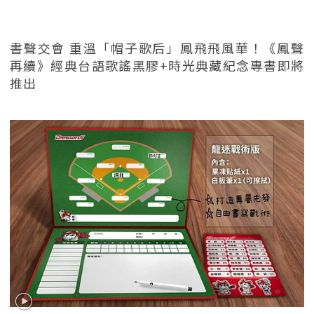
書聲交會 重溫「帽子歌后」鳳飛飛風華！《鳳聲
再續》經典台語歌謠黑膠+時光典藏紀念專書即將
推出