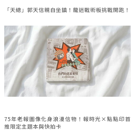
「天總」郭天信親自坐鎮！龍迷戰術板挑戰開跑！
75年老報圖像化身浪漫信物！報時光×點點印首
推限定主題本與快拍卡