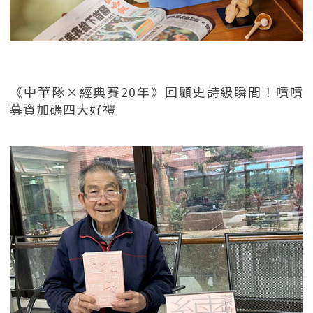
《中華隊×經典賽20年》回顧史詩級瞬間！嘖嘖
募資加碼四大好禮