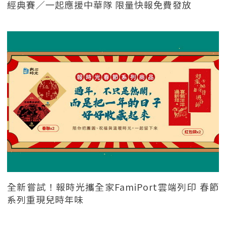
經典賽／一起應援中華隊 限量快報免費發放
全新嘗試！報時光攜全家FamiPort雲端列印 春節
系列重現兒時年味