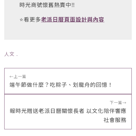
時光商號懷舊熱賣中‼️
⭐看更多
老派日曆頁面設計與內容
人文
﹒
←
上一篇
端午節做什麼？吃粽子、划龍舟的回憶！
下一篇
→
報時光贈送老派日曆關懷長者 以文化陪伴響應
社會服務