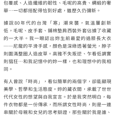
包覆感、人造纖維的韌性、毛呢的高貴、綢緞的奢
華…一切都搭配得恰到好處，雖歷久仍彌新。
據說80年代的台灣「寒」潮來襲，氣溫屢創新
低，毛呢、皮手套、鋪棉墊肩西裝外套佔據了收藏
的一大半。我一眼認出妳生前最愛的過膝長大衣
──尼龍的平滑手感，顏色是深綠透著螢光，脖子
則圍滿整圈人造皮草。高雅不失叛逆、乍看低調實
則猖狂…和我記憶中的妳一樣，也和理想中的我相
同。
有人曾說「時尚」，看似簡單的兩個字，卻能顯現
美學、哲學和生活態度。妳的藏衣間，承載了世世
代代女性的想望與自我宣言。於是我突然明白，每
件衣物都是一份傳承，而所謂女性時尚，則是一連
串關於母親和女兒的思考辯證，那些關於我是誰、