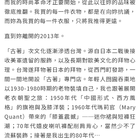
而我的時尚革命才正要開始，從此以往妳的品味被
徹底推翻。我買的每一件衣物，都是在向妳抗議，
而妳為我買的每一件衣服，只將我推得更遠。
直到妳離開的2013年。
「古著」次文化逐漸滲透台灣。源自日本二戰後接
收美軍遺留的服飾，以及長期對歐美文化的拜物心
理。台灣遂拜物著日本的拜物，從西門町發跡，一
間一間地開設「古著」專門店。年輕人囫圇吞棗地
以1930-1980時期的老物裝填自己，我也跟著展開
老衣朝聖之旅：1950年代「中國形式、西方風
格」的旗袍與及膝洋裝；1960年代瑪莉官（Mary
Quant）帶來的「膝蓋震撼」──迷你裙與短褲狂
潮；70年代嬉皮喇叭褲配削肩背心，當然少不了
流蘇裝飾；接著是我出生的80年代…