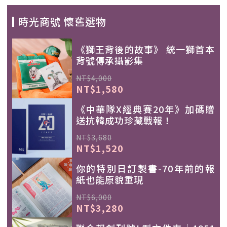
時光商號 懷舊選物
《獅王背後的故事》 統一獅首本
背號傳承攝影集
NT$4,000
NT$1,580
《中華隊X經典賽20年》加碼贈
送抗韓成功珍藏戰報！
NT$3,680
NT$1,520
你的特別日訂製書-70年前的報
紙也能原貌重現
NT$6,000
NT$3,280