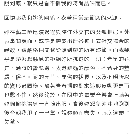
說到底，就只是看不慣我的時尚品味而已。
回憶起我和妳的關係，衣著經常是衝突的來源。
妳在藝工隊巡演過程與時任外交官的父親相遇。外
表事關顏面，或許是需要出席各種正式社交場合的
緣故，總嚴格把關我從頭到腳的所有環節。而我幾
乎是帶著厭惡感的拒絕妳所挑選的一切：老氣的花
卉、過時的蕾絲邊、太過鮮豔的顏色、不合身的墊
肩、俗不可耐的亮片、閉俗的裙長，以及不明所以
的變形蟲圖樣。隨著青春期的到來這股反動更是再
也憋不住，然後終於，在國中的畢業音樂會上瞞著
妳偷偷挑選另一套演出服，會後妳怒氣沖沖地跑到
後台朝我甩了一巴掌，說妳顏面盡失，眼底道盡了
失望。