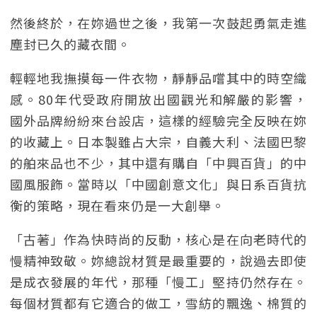
然後終於，在妳過世之後，我第一次鼓起勇氣走進
塵封已久的藏衣間。
輕輕地我撫摸每一件衣物，靜靜品嚐其中的時空織
感。80年代受政府開放出國觀光和解嚴的影響，
國外品牌紛紛來台設店，這樣的經驗完全反映在妳
的收藏上。日本製雖占大宗，自義大利、法國巴黎
的舶來品也不少，其中還有購自「中興百貨」的中
國風服飾。當時以「中國創意文化」與日系百貨抗
衡的策略，現在看來仍是一大創舉。
「古著」作為快時尚的反動，核心是在向老時代的
慢精神致敬。妳總說材質是最重要的，說過去即使
是成衣發展的年代，那種「慢工」堅持仍然存在。
每個材質都有它適合的做工，雪紡的飄逸、棉質的