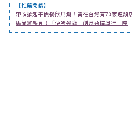
【推薦閱讀】
帶頭掀起平價餐飲風潮！曾在台灣有70家連鎖
馬桶變餐具！「便所餐廳」創意惡搞風行一時