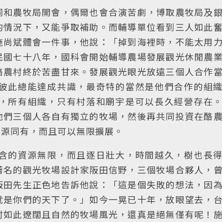
同和農牧局開會，偶爾也會合演苦劇，博取農牧局及
的情況下，又能爭取補助。而輔導單位看到三人如此
施尚斌體會一件事，他說：「掉到海裡時，不能太用
民國七十八年，國科會開始輔導農場發展觀光休閒農
酪農村終於苦盡甘來。發展觀光眼光放遠三個人合作
彼此總能達成共識，最奇特的當然是他們合作的組
，所有組織，只有村落和廟宇是可以長久經營存在
他們三個人各自有獨立的牧場，然後再共同投資在酪
資源同有，而且可以無限擴展。
含的資源無限，而且逐日壯大，時間越久，樹也長
著名的觀光牧場設計家阪田信野，三個牧場合夥人，
阪田先生正色地告訴他說：「這是個失敗的想法，因
就是你們的天下了。」如今一晃已十年，放眼望去，
村如此遼闊且自然的牧場風光，還真是絕無僅有呢！