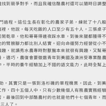
難找到競爭對手，而且我確信酪農村還可以隨時日調
鬥過程。這位生長在彰化的農家子弟，練就了十八
庭裡，他說，每天吃飯的人口至少有五十人，三張桌
前鬧乾旱，他和哥哥得連夜踩水車，到後來腿都腫得
他的臂膀腳力都比別人結實。迎向命運努力經營從小
興趣，就讀秀水農專時對獸醫本來就很有興趣，又幫
養，適巧，農復會要徵選青年到美國及澳洲受專業酪
中，平時的養牛經驗加上不錯的語文能力，此時全幫
助，其實只是一張到洛杉磯的單程機票，因此，到
工作，四十五個人中，只有少數幾個人有務農實務經
苦，最後回到中部酪農村的也就是他們十七個青年，
吳三人了。