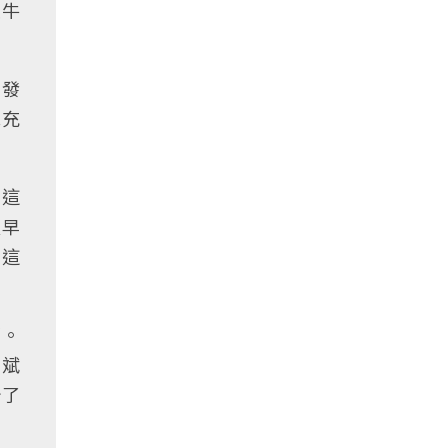
牧牛
，發
他充
到這
天早
到這
著。
尚斌
始了