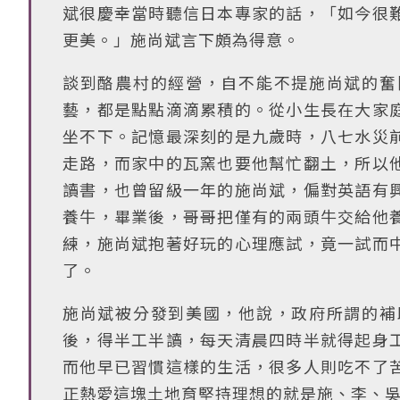
斌很慶幸當時聽信日本專家的話，「如今很
更美。」施尚斌言下頗為得意。
談到酪農村的經營，自不能不提施尚斌的奮
藝，都是點點滴滴累積的。從小生長在大家
坐不下。記憶最深刻的是九歲時，八七水災
走路，而家中的瓦窯也要他幫忙翻土，所以
讀書，也曾留級一年的施尚斌，偏對英語有
養牛，畢業後，哥哥把僅有的兩頭牛交給他
練，施尚斌抱著好玩的心理應試，竟一試而
了。
施尚斌被分發到美國，他說，政府所謂的補
後，得半工半讀，每天清晨四時半就得起身
而他早已習慣這樣的生活，很多人則吃不了
正熱愛這塊土地育堅持理想的就是施、李、