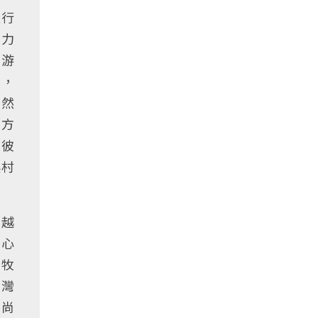
銀行
奮力
力游
業，
當然
織方
。彼
農村
得越
曾心
為牧
台灣
施尚