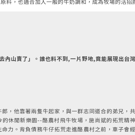
佳原料，也適合加入一般的牛奶調和，成為牧場的活招
騙去內山賣了」。誰也料不到,一片野地,竟能展現出台
牛郎，他靠著兩隻牛起家，與一群志同道合的弟兄，
的休閒新樂園--酪農村飛牛牧場，施尚斌的拓荒精
生命力。背負債務牛仔拓荒走進酪農村之前，車子會