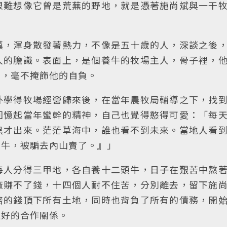
很難想像它曾是荒蕪的野地，就是憑著施尚斌與一干
漢，渾身散發著熱力，不像是五十歲的人，深談之後
人的膽識。表面上，是個養牛的牧場主人，骨子裡，
開，毫不掩飾他的自負。
外學得牧場經營歸來後，在當年農牧局輔導之下，找
回憶起當年蠻幹的精神，自己也覺得憨得可愛：「每
黑才出來。茫茫草海中，誰也看不到未來。當地人看
隻牛，被騙去內山賣了。』」
每人分得三甲地，各自養十二頭牛，日子在艱苦中熬
廠賺不了錢，十四個人耐不住苦，分別離去，留下施
倍的錢頂下所有土地，同時也背負了所有的債務，開
良好的合作關係。