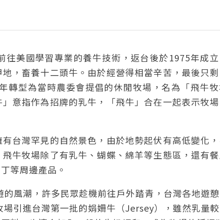
前往美國學習專業的養牛技術，返台後於1975年成
甲地，畜養十二頭牛。由於經營得相當辛苦，最後只剩
5年轉型為當時農委會提倡的休閒牧場，名為「飛牛牧
牛」意指作為招牌的乳牛，「飛牛」合在一起表示牧場
擁有台灣罕見的自然景色，由於地勢起伏有高低變化，
。飛牛牧場除了有乳牛、蝴蝶、綿羊等生態區，還有餐
布丁等周邊產品。
旅遊的風潮，許多民眾趁機前往戶外踏青，台灣各地遊
牧場引進台灣第一批的娟姍牛（Jersey），雖然乳量