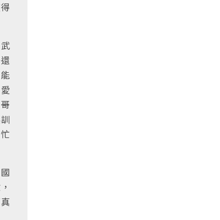
整得
般武
子還
不能
不愛
哥哥
農訓
上忙
美國
驗，
而真