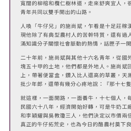
寬闊的柳榕和欖仁樹林道，走來舒爽宜人，
青年共同以雙手開出的山路。
人喚「牛仔兄」的施尚斌，乍看是十足莊稼
現他除了有典型農村人的苦幹特質，還有過
滿知識分子關懷社會脈動的熱情，話匣子一
二十年前，施尚斌與其他十六名青年，從國
塊五十甲的土地，他們都是外地人。施尚斌
上，帶著便當盒，鑽入比人還高的草叢，天
批少年郎，還帶有幾分心疼地說：『那十七
就這樣，一面開路，一面養牛，十七個人，
民國六十八年，經濟開始好轉，可是牛奶工
和李穎耀與吳教瓊三人，他們決定以市價兩
真正的牛仔拓荒史，也為今日的酪農村奠下