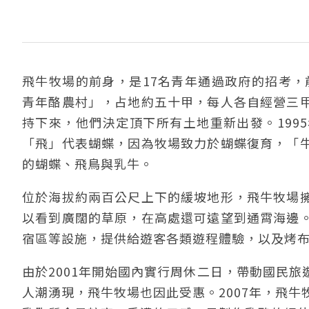
飛牛牧場的前身，是17名青年通過政府的招考，
青年酪農村」，占地約五十甲，每人各自經營三
持下來，他們決定頂下所有土地重新出發。199
「飛」代表蝴蝶，因為牧場致力於蝴蝶復育，「
的蝴蝶、飛鳥與乳牛。
位於海拔約兩百公尺上下的緩坡地形，飛牛牧場
以看到廣闊的草原，在高處還可遠望到通霄海邊
宿區等設施，提供給遊客各類遊程體驗，以及烤
由於2001年開始國內實行周休二日，帶動國民
人潮湧現，飛牛牧場也因此受惠。2007年，飛牛