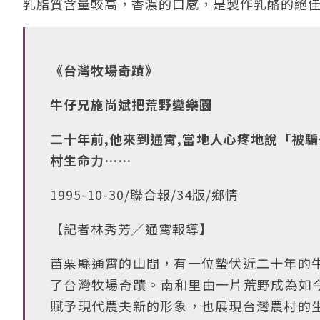
乳脂質含量較高，香濃的口感，是製作乳酪的絕
《台灣牧場奇蹟》
牛仔兄施尚斌把荒野變樂園
二十年前,他來到通霄,當地人心疼地說「被
村生命力……
1995-10-30/聯合報/34版/鄉情
【記者林秀芳╱通霄報導】
苗栗縣通霄的山間，有一位蟄伏近二十年的
了台灣牧場奇蹟。南和里由一片荒野成為如今
賦予現代農夫新的形象，也展現台灣農村的