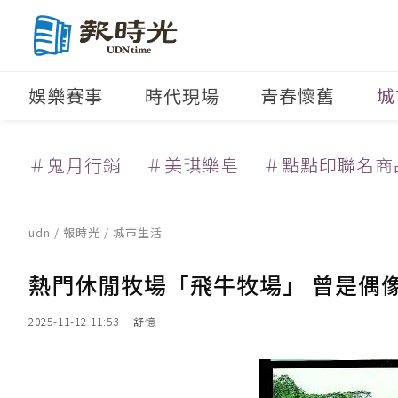
娛樂賽事
時代現場
青春懷舊
城
＃鬼月行銷
＃美琪樂皂
＃點點印聯名商
udn
/
報時光
/
城市生活
熱門休閒牧場「飛牛牧場」 曾是偶
2025-11-12 11:53
舒憶