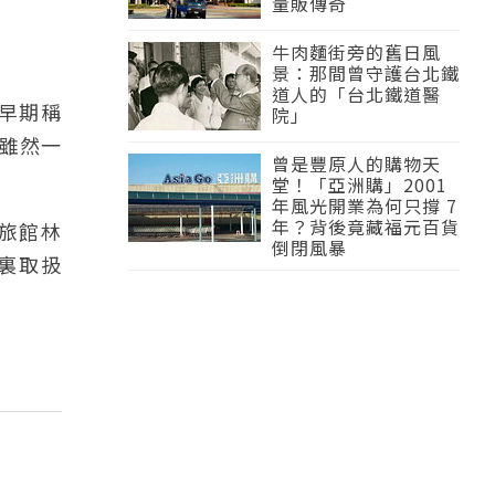
量販傳奇
牛肉麵街旁的舊日風
景：那間曾守護台北鐵
道人的「台北鐵道醫
早期稱
院」
雖然一
曾是豐原人的購物天
堂！「亞洲購」2001
年風光開業為何只撐 7
年？背後竟藏福元百貨
旅館林
倒閉風暴
裏取扱