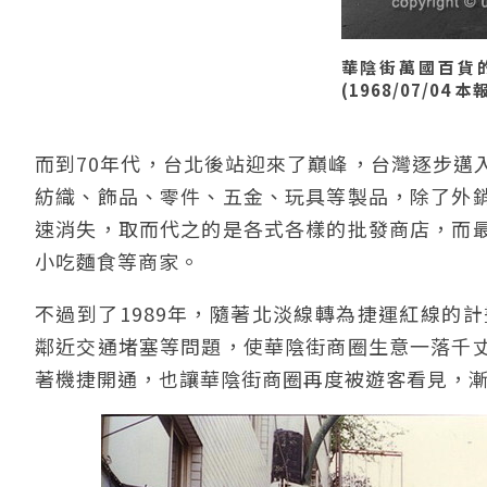
華陰街萬國百貨
(1968/07/04 
而到70年代，台北後站迎來了巔峰，台灣逐步邁
紡織、飾品、零件、五金、玩具等製品，除了外
速消失，取而代之的是各式各樣的批發商店，而
小吃麵食等商家。
不過到了1989年，隨著北淡線轉為捷運紅線的
鄰近交通堵塞等問題，使華陰街商圈生意一落千
著機捷開通，也讓華陰街商圈再度被遊客看見，