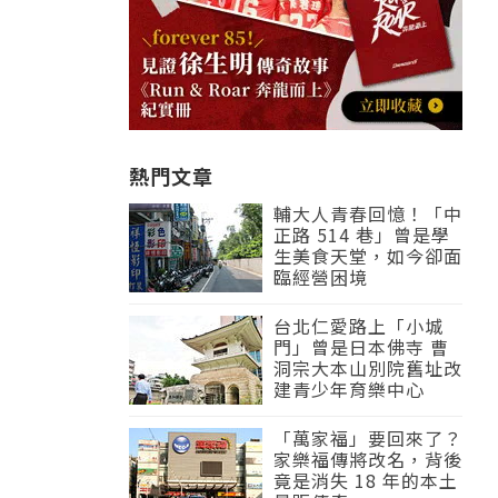
熱門文章
輔大人青春回憶！「中
正路 514 巷」曾是學
生美食天堂，如今卻面
臨經營困境
台北仁愛路上「小城
門」曾是日本佛寺 曹
洞宗大本山別院舊址改
建青少年育樂中心
「萬家福」要回來了？
家樂福傳將改名，背後
竟是消失 18 年的本土