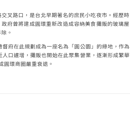
路交叉路口，是台北早期著名的庶民小吃夜市。經歷時
，政府曾將建成圓環重新改造成容納美食攤販的玻璃屋
拆除。
灣總督府在此規劃成為一座名為「圓公園」的綠地，作
附近人口遽增，攤販也開始在此聚集營業，逐漸形成繁
造成圓環商圈嚴重衰退。