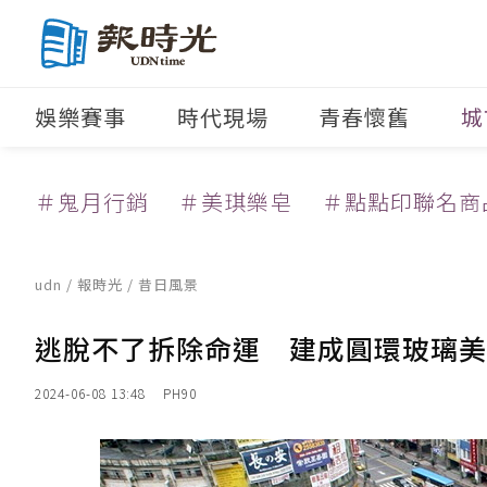
娛樂賽事
時代現場
青春懷舊
城
＃鬼月行銷
＃美琪樂皂
＃點點印聯名商
udn
/
報時光
/
昔日風景
逃脫不了拆除命運 建成圓環玻璃美
2024-06-08 13:48
PH90