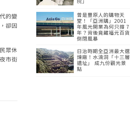
院」
曾是豐原人的購物天
代的變
堂！「亞洲購」2001
，卻因
年風光開業為何只撐 7
年？背後竟藏福元百貨
倒閉風暴
為民眾休
日治時期全亞洲最大選
煉廠！水湳洞「十三層
華夜市街
遺址」 成九份觀光景
點