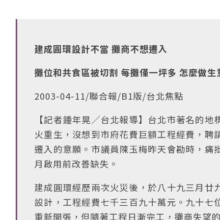
建成圓環設計不當 攤商不想遷入
攤位和共食區被切割 每攤僅一坪多 怎麼做生
2003-04-11/聯合報/B1版/台北焦點
【記者鍾年晃╱台北報導】台北市著名的地
火重生，沒想到市府花費巨額工程經費，聘
遷入的意願。市議員陳玉梅昨天會勘時，痛
月啟用前改善缺失。
建成圓環經歷兩次火災後，於八十九三月廿
設計，工程經費七千三百九十萬元。九十七
重新開張，但隨著工程日漸完工，攤商失望