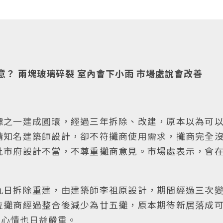
意？ 兩塊玻璃碎裂 室內會下小雨 市場處說會改善
標之一建成圓環，經過三年拆除、改建，原本以為可
請知名建築師設計，卻不符攤商使用需求，攤商完全
批市府設計不當，不尊重攤商意見。市場處表示，會
九日拆除重建，由建築師李祖原設計，期間經過三次
位攤商經過整合後減少為廿五攤，原本期待新居落成
的心情也日益嚴重。