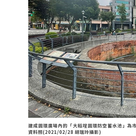
建成圓環廣場內的「大稻埕圓環防空蓄水池」為
資料照(2021/02/28 胡瑞玲攝影)