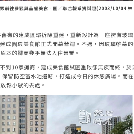
往參觀與品嘗美食。圖／聯合報系資料照(2003/10/04 林
，將舊有的建成圓環拆除重建，重新設計為一座擁有玻
月，建成圓環美食館正式開幕營運。不過，因玻璃帷幕
成原本的攤商幾乎無法入住營業。
存不到10家攤商，建成美食館試圖重啟卻無疾而終，於2
，保留防空蓄水池遺跡，打造成今日的休憩廣場。而在
客放鬆小歇的去處。