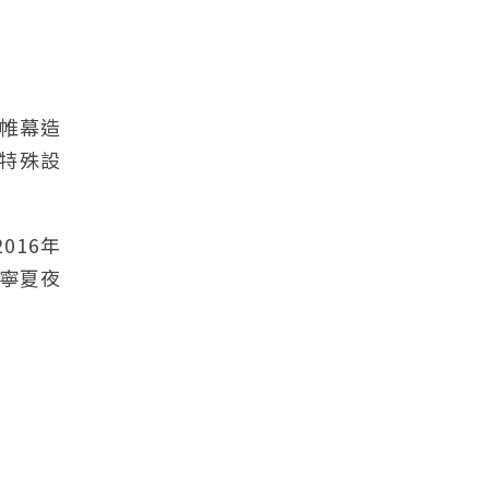
璃帷幕造
的特殊設
016年
寧夏夜