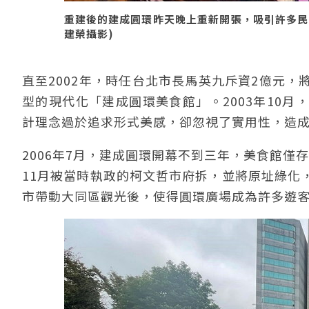
重建後的建成圓環昨天晚上重新開張，吸引許多民眾前
建榮攝影)
直至2002年，時任台北市長馬英九斥資2億元
型的現代化「建成圓環美食館」。2003年10
計理念過於追求形式美感，卻忽視了實用性，造
2006年7月，建成圓環開幕不到三年，美食館僅
11月被當時執政的柯文哲市府拆，並將原址綠化
市帶動大同區觀光後，使得圓環廣場成為許多遊