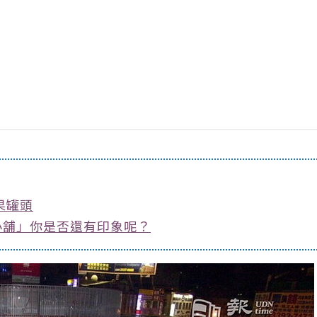
果罐頭
小舖」你是否還有印象呢？