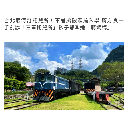
台北最傳奇托兒所！軍眷擠破頭搶入學 蔣方良一
手創辦「三軍托兒所」孩子都叫她「蔣媽媽」