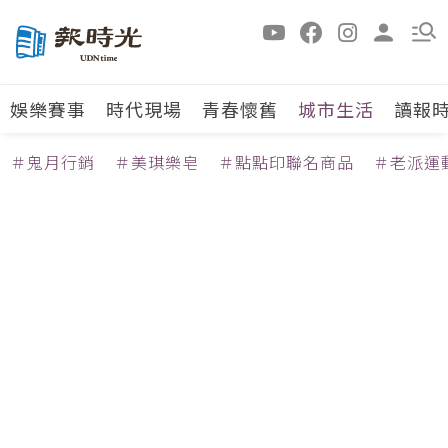
娛樂賽事
時代現場
青春懷舊
城市生活
讀報
＃鬼月行銷
＃美琪樂皂
＃點點印聯名商品
＃老派運