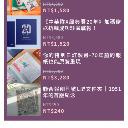
NT$4,000
NT$1,580
《中華隊X經典賽20年》加碼贈
送抗韓成功珍藏戰報！
NT$3,680
NT$1,520
你的特別日訂製書-70年前的報
紙也能原貌重現
NT$6,000
NT$3,280
聯合報創刊號L型文件夾｜1951
年的首版紀念
NT$350
NT$240