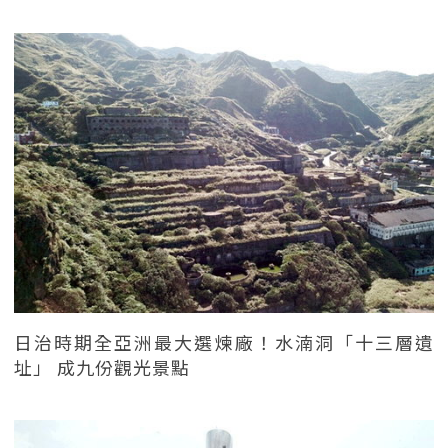
日治時期全亞洲最大選煉廠！水湳洞「十三層遺
址」 成九份觀光景點