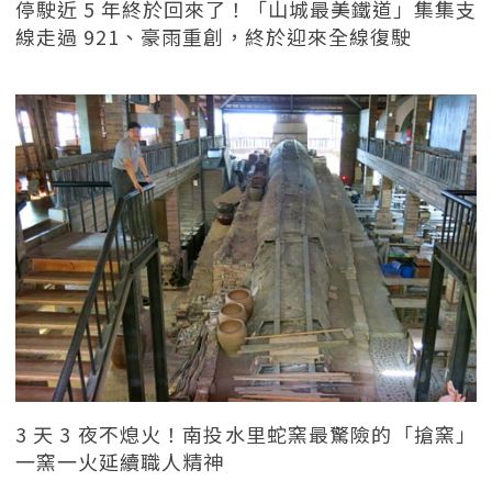
停駛近 5 年終於回來了！「山城最美鐵道」集集支
線走過 921、豪雨重創，終於迎來全線復駛
3 天 3 夜不熄火！南投水里蛇窯最驚險的「搶窯」
一窯一火延續職人精神