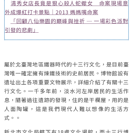
清秀女店長竟是狠心殺人蛇蠍女 命案現場意
外成爆紅打卡景點｜2013 媽媽嘴命案
「回顧八仙樂園的巔峰與挫折 ─ 一場彩色派對
引發的悲劇」
屬於北臺灣地區鐵器時代的十三行文化，是目前臺
灣唯一確定擁有煉鐵技術的史前居民。博物館設有
遺址出土各項重要文物展示，詳細介紹了有關十三
行文化。一千多年前，淡水河左岸居民的生活作
息，隨著過往遺跡的發現，住的是干欄屋，用的是
人面陶罐，這是我們現代人難以想像的生活方
式。。
新北市文化局轄下有18處文化場館，而十三行博