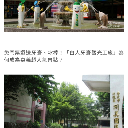
免門票還送牙膏、冰棒！「白人牙膏觀光工廠」為
何成為嘉義超人氣景點？