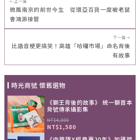
←
上一篇
微風南京的前世今生 從環亞百貨一度被老鼠
會鴻源接管
下一篇
→
比諧音梗更搞笑！高雄「哈囉市場」命名背後
有故事
時光商號 懷舊選物
《獅王背後的故事》 統一獅首本
背號傳承攝影集
NT$4,000
NT$1,580
《中華隊X經典賽20年》加碼贈