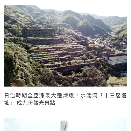
日治時期全亞洲最大選煉廠！水湳洞「十三層遺
址」 成九份觀光景點