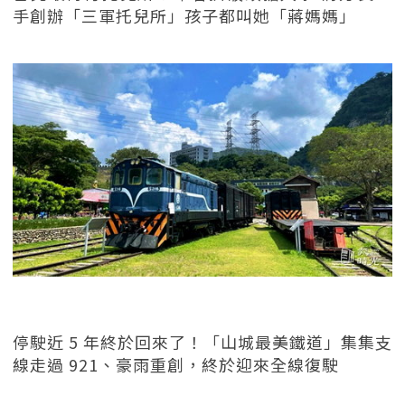
手創辦「三軍托兒所」孩子都叫她「蔣媽媽」
停駛近 5 年終於回來了！「山城最美鐵道」集集支
線走過 921、豪雨重創，終於迎來全線復駛