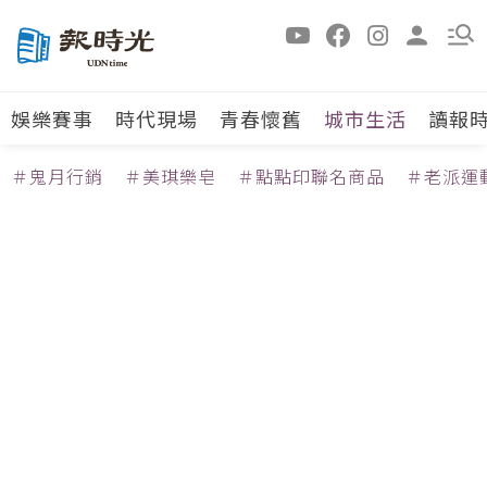
娛樂賽事
時代現場
青春懷舊
城市生活
讀報
＃鬼月行銷
＃美琪樂皂
＃點點印聯名商品
＃老派運