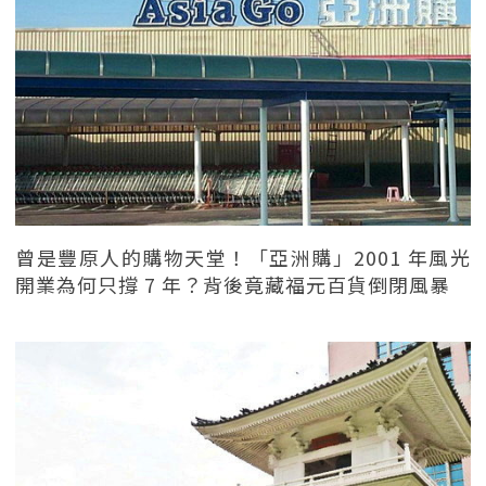
曾是豐原人的購物天堂！「亞洲購」2001 年風光
開業為何只撐 7 年？背後竟藏福元百貨倒閉風暴