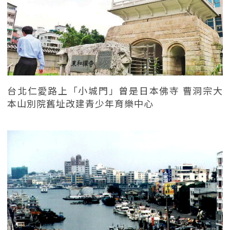
台北仁愛路上「小城門」曾是日本佛寺 曹洞宗大
本山別院舊址改建青少年育樂中心