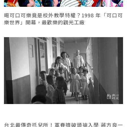
喝可口可樂竟是校外教學特權？1998 年「可口可
樂世界」開幕，最歡樂的觀光工廠
台北最傳奇托兒所！軍眷擠破頭搶入學 蔣方良一