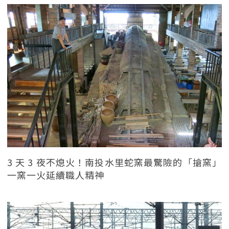
3 天 3 夜不熄火！南投水里蛇窯最驚險的「搶窯」
一窯一火延續職人精神