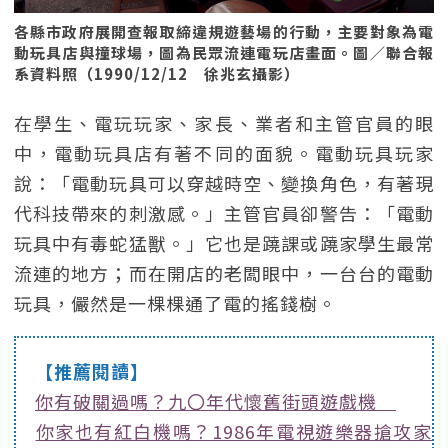
各縣市政府展開查報取締違規遊藝場的行動，主要對象為電
動玩具店與撞球場，圖為民眾流連電玩店畫面。圖／聯合報
系資料照（1990/12/12 徐兆玄攝影）
在學生、電玩玩家、家長、業者和主管官員的眼
中，電動玩具店有著不同的面貌。電動玩具玩家
說：「電動玩具可以穿越時空、變換角色，有著現
代科技帶來的刺激感。」主管官員卻警告：「電動
玩具中有毒蛇猛獸。」它也是蹺課或蹺家學生最常
流連的地方；而在開店的老闆眼中，一台台的電動
玩具，儼然是一棵棵通了電的搖錢樹。
【推薦閱讀】
你有破關過嗎？九〇年代懷舊街頭遊戲機
你家也有紅白機嗎？1986年電視遊樂器搶攻家