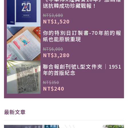
送抗韓成功珍藏戰報！
NT$3,680
NT$1,520
你的特別日訂製書-70年前的報
紙也能原貌重現
NT$6,000
NT$3,280
聯合報創刊號L型文件夾｜1951
年的首版紀念
NT$350
NT$240
最新文章