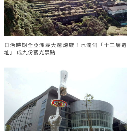
日治時期全亞洲最大選煉廠！水湳洞「十三層遺
址」 成九份觀光景點