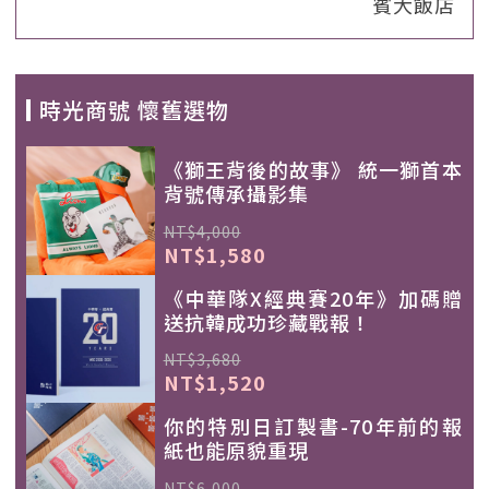
賓大飯店
時光商號 懷舊選物
《獅王背後的故事》 統一獅首本
背號傳承攝影集
NT$4,000
NT$1,580
《中華隊X經典賽20年》加碼贈
送抗韓成功珍藏戰報！
NT$3,680
NT$1,520
你的特別日訂製書-70年前的報
紙也能原貌重現
NT$6,000