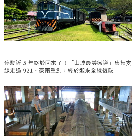
停駛近 5 年終於回來了！「山城最美鐵道」集集支
線走過 921、豪雨重創，終於迎來全線復駛