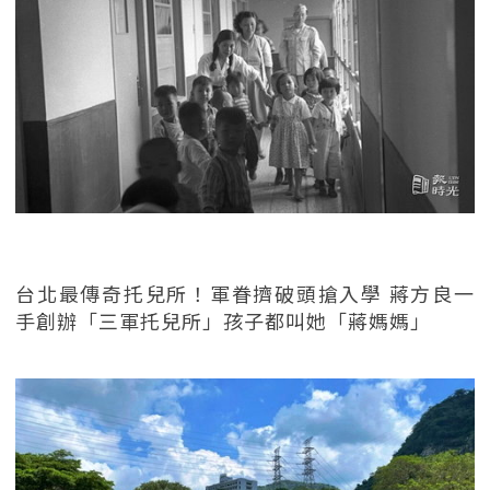
台北最傳奇托兒所！軍眷擠破頭搶入學 蔣方良一
手創辦「三軍托兒所」孩子都叫她「蔣媽媽」