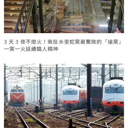
3 天 3 夜不熄火！南投水里蛇窯最驚險的「搶窯」
一窯一火延續職人精神