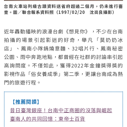
台南火車站列級古蹟資料送省府超過二個月，仍未進行審
查。圖／聯合報系資料照（1997/02/20 沈尚良攝影）
近年轟動播映的浪漫台劇《想見你》，不少在台南
拍攝的場景引起影迷的好奇，舉凡「莫奶奶冰
店」、鳳南小隊鍋燒意麵、32唱片行、鳳南秘密
公園、雨中奔跑地點，都曾經在社群的討論串引起
高詢問度。不僅如此，獲得2022年金鐘獎得獎的
影視作品「俗女養成季」第二季，更讓台南成為熱
門的旅遊行程。
【推薦閱讀】
昔日臺灣銀座！台南中正商圈的沒落與崛起
臺南人的共同回憶：東帝士百貨