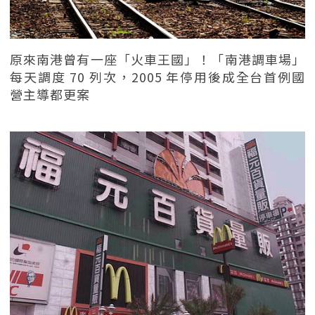
原來南港曾有一座「火車王國」！「南港調車場」
每天調度 70 列次，2005 年停用後成全台首例國
營主導都更案