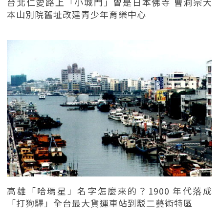
台北仁愛路上「小城門」曾是日本佛寺 曹洞宗大
本山別院舊址改建青少年育樂中心
高雄「哈瑪星」名字怎麼來的？1900 年代落成
「打狗驛」全台最大貨運車站到駁二藝術特區