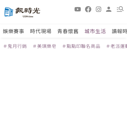
娛樂賽事
時代現場
青春懷舊
城市生活
讀報
＃鬼月行銷
＃美琪樂皂
＃點點印聯名商品
＃老派運