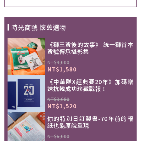
時光商號 懷舊選物
《獅王背後的故事》 統一獅首本
背號傳承攝影集
NT$4,000
NT$1,580
《中華隊X經典賽20年》加碼贈
送抗韓成功珍藏戰報！
NT$3,680
NT$1,520
你的特別日訂製書-70年前的報
紙也能原貌重現
NT$6,000