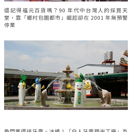
還記得福元百貨嗎？90 年代中台灣人的採買天
堂，靠「鄉村包圍都市」崛起卻在 2001 年無預警
停業
免門票還送牙膏、冰棒！「白人牙膏觀光工廠」為