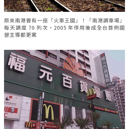
原來南港曾有一座「火車王國」！「南港調車場」
每天調度 70 列次，2005 年停用後成全台首例國
營主導都更案