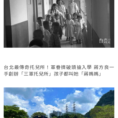
台北最傳奇托兒所！軍眷擠破頭搶入學 蔣方良一
手創辦「三軍托兒所」孩子都叫她「蔣媽媽」