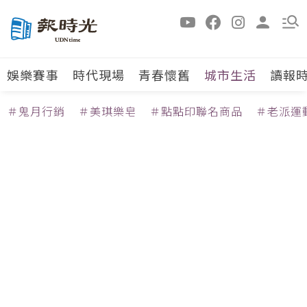
娛樂賽事
時代現場
青春懷舊
城市生活
讀報
＃鬼月行銷
＃美琪樂皂
＃點點印聯名商品
＃老派運