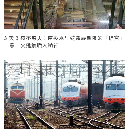
3 天 3 夜不熄火！南投水里蛇窯最驚險的「搶窯」
一窯一火延續職人精神