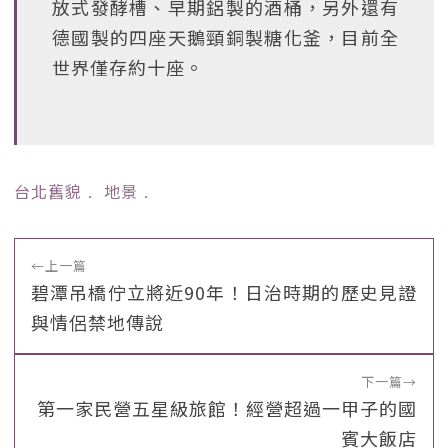
放式發酵槽、早期鋁製的酒桶，另外還有
德國製的四座天鵝頸銅製糖化釜，目前全
世界僅存約十座。
台北舊貌
﹒
地景
﹒
←
上一篇
碧潭吊橋佇立將近90年！日治時期的歷史見證
與情侶禁地傳說
下一篇
→
第一家民營五星級旅館！經營超過一甲子的國
賓大飯店