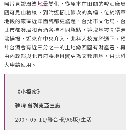
照片見證周遭
地景
變化，從原本在田間的啤酒廠周
圍可見山稜線，到附近櫛比鱗次的高樓，位於精華
地段的廠區近年面臨都更議題，台北市文化局、台
北市都發局和台酒各持不同觀點，這塊地被鬧得沸
沸揚揚，近來在中央介入、北科大校友疏通下，預
計台酒會有近三分之一的土地繳回國有財產署、再
由內政部與北市府將地目變更為文教用地，供北科
大申請使用。
《小檔案》
建啤 曾列東亞三廠
2007-05-11/聯合報/A8版/生活