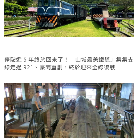
停駛近 5 年終於回來了！「山城最美鐵道」集集支
線走過 921、豪雨重創，終於迎來全線復駛