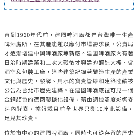
直到1960年代前，建國啤酒廠都是台灣唯一生產
啤酒處所，在其產能難以應付市場需求後，公賣局
才逐漸增建中興啤酒廠等新廠。建國啤酒廠內有著
日治時期建築和二次大戰後才興建的釀造大樓、儲
酒室和包裝工廠，這些建築記錄著釀造生產的產業
文化與歷史，發酵、用水的寶貴管線和建築陸續被
公告為台北市歷史建築。在建國啤酒廠裡可見一個
金銅顏色的德國製糖化設備，藉由調控溫度影響麥
芽內酵素，據報載目前全世界只剩10座此設備，
足見其珍貴。
位於市中心的建國啤酒廠，同時也可從存留的歷史