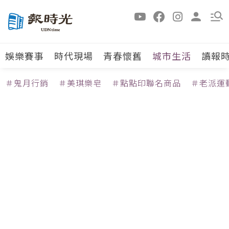
娛樂賽事
時代現場
青春懷舊
城市生活
讀報
＃鬼月行銷
＃美琪樂皂
＃點點印聯名商品
＃老派運