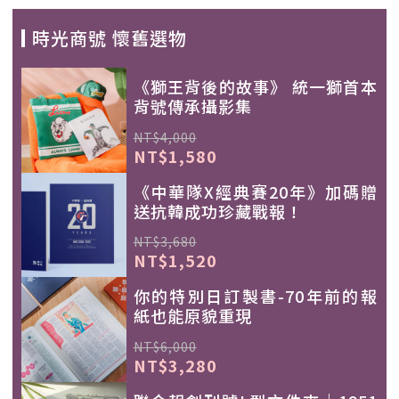
時光商號 懷舊選物
《獅王背後的故事》 統一獅首本
背號傳承攝影集
NT$4,000
NT$1,580
《中華隊X經典賽20年》加碼贈
送抗韓成功珍藏戰報！
NT$3,680
NT$1,520
你的特別日訂製書-70年前的報
紙也能原貌重現
NT$6,000
NT$3,280