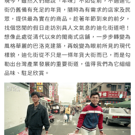
現今，雖然人們總說「年味」不如從前，不過迪化
街仍舊備有充足的年貨，隨時為有需求的店家及民
眾，提供最為實在的商品。趁著年節到來的前夕，
找個悠閒的假日走訪別具人文氣息的迪化街道吧！
想像此處從清代以來的閩南式店舖，一步步轉變為
風格華麗的巴洛克建築，再蛻變為眼前所見的現代
樣貌，迪化街從不只是一條年貨大街而已，而是勾
勒出台灣產業發展的重要街道，值得我們為它細細
品味、駐足欣賞。