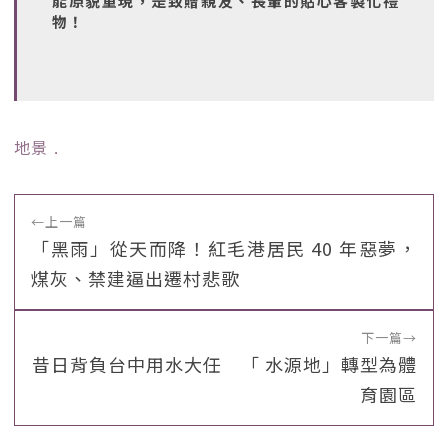
能原貌重現，是致贈親友、長輩的貼心客製化禮
物！
地景
﹒
←
上一篇
「黑雨」從天而降！紅毛港居民 40 年惡夢，
煤灰、禁建逼出遷村悲歌
下一篇
→
昔日背負台中用水大任 「 水源地」轉型為體
育園區