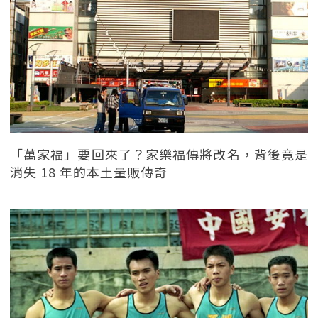
「萬家福」要回來了？家樂福傳將改名，背後竟是
消失 18 年的本土量販傳奇