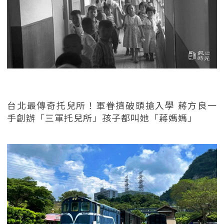
台北最傳奇托兒所！軍眷擠破頭搶入學 蔣方良一
手創辦「三軍托兒所」孩子都叫她「蔣媽媽」