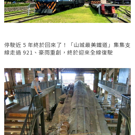
停駛近 5 年終於回來了！「山城最美鐵道」集集支
線走過 921、豪雨重創，終於迎來全線復駛