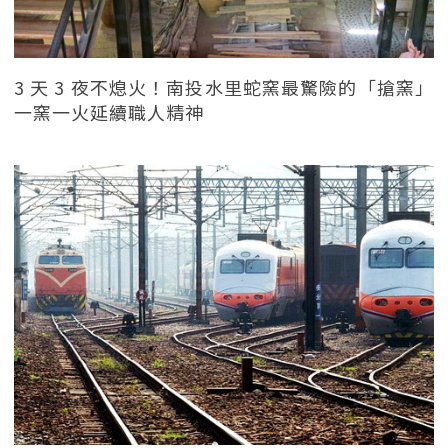
3 天 3 夜不熄火！南投水里蛇窯最驚險的「搶窯」
一窯一火延續職人精神