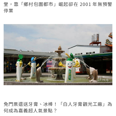
堂，靠「鄉村包圍都市」崛起卻在 2001 年無預警
停業
免門票還送牙膏、冰棒！「白人牙膏觀光工廠」為
何成為嘉義超人氣景點？