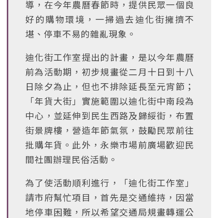
導，在今年農曆春節時，提供民眾一個良
好的購物環境，一掃過去迪化街擁擠不
堪、停車不易的雜亂現象。
迪化街工作室提出的計畫，是以今年農曆
前為活動期，初步規畫從二月十日到十八
日除夕為止，但也不排除延長至元宵節；
「年貨大街」實施範圍以迪化街中南段為
中心，並延伸到民生西路及歸綏街，布置
街景牌樓，營造年節氣氛，鼓勵民眾前往
批購年貨。此外，永樂市場前廣場歡迎民
間社團辦理民俗活動。
為了使活動順利進行，「迪化街工作室」
請市府幫忙項目，首先是交通維持，因當
地停車困難，所以希望交通局規畫轉運公