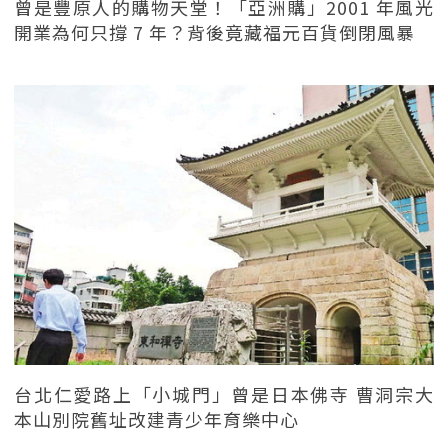
曾是豐原人的購物天堂！「亞洲購」2001 年風光
開業為何只撐 7 年？背後竟藏福元百貨倒閉風暴
台北仁愛路上「小城門」曾是日本佛寺 曹洞宗大
本山別院舊址改建青少年育樂中心