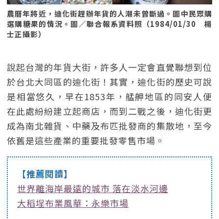
農曆年將近，迪化街趕辦年貨的人潮未曾斷過。圖中民眾購
選購糖果的情況。圖／聯合報系資料照（1984/01/30 楊
士正攝影）
說起台灣的年貨大街，許多人一定會直覺聯想到位
於台北大同區的迪化街！其實，迪化街的歷史可說
是相當悠久，早在1853年，艋舺地區的同安人便
在此處紛紛建立起商店，而到二戰之後，迪化街更
成為南北雜貨、中藥及布匹批發商的集散地，至今
依舊是這些產業的重要批發零售市場。
【推薦閱讀】
世界離海岸最遠的城市 落在淡水河邊
大稻埕布業風華：永樂市場