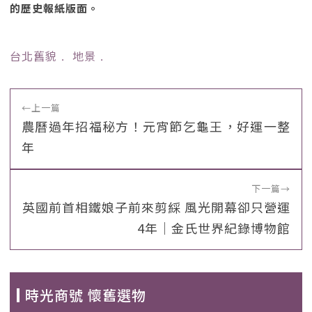
的歷史報紙版面。
台北舊貌
﹒
地景
﹒
←
上一篇
農曆過年招福秘方！元宵節乞龜王，好運一整
年
下一篇
→
英國前首相鐵娘子前來剪綵 風光開幕卻只營運
4年｜金氏世界紀錄博物館
時光商號 懷舊選物