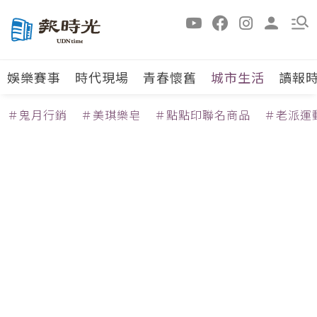
娛樂賽事
時代現場
青春懷舊
城市生活
讀報
＃鬼月行銷
＃美琪樂皂
＃點點印聯名商品
＃老派運