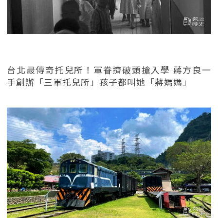
台北最傳奇托兒所！軍眷擠破頭搶入學 蔣方良一
手創辦「三軍托兒所」孩子都叫她「蔣媽媽」