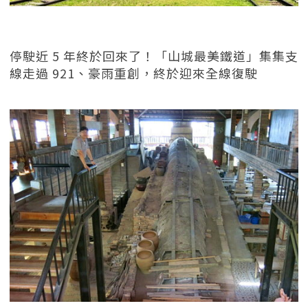
停駛近 5 年終於回來了！「山城最美鐵道」集集支
線走過 921、豪雨重創，終於迎來全線復駛