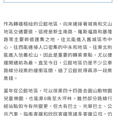
作為轉運樞紐的公館地區，向來連接著城南和文山
地區交通要道，這裡是新生南路、羅斯福路和基隆
路等主要幹道匯集之地，往北能進入舊城區市中
心、往西能連接人口密集的中永和地區、往東北則
能進入信義松山，因此是重要的轉乘車點，尤以捷
運開通前為最。直至今日，公館地區仍是不少公車
路線分段票的緩衝區間，過了公館就得再添一段票
票錢。
當年從公館地區，可以搭乘四十四路去圓山動物園
兒童樂園，也能乘0南至大坪林，雖然部分路線行
經站點如今有所變更，但大有巴士、光華巴士、公
共汽車、指南客運和欣欣客運等諸多客運公司，仍