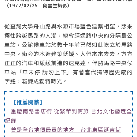
（1972/02/25 段雲生攝影）
從臺灣大學舟山路與水源市場藍色建築相望，熙來
攘往跨越馬路的人潮，總會經過路中央的分隔島公
車站，公館候車站於數十年前已然如此屹立於馬路
中央。街旁的木造建築低矮、人們來來去去，方方
正正的汽車和緩緩前進的速克達，伴隨馬路中央候
車站「車未停 請勿上下」有著當代獨特歷史感的
字體，凝鍊成獨特時光。
【推薦閱讀】
重慶南路書店街 從繁華到商旅 台北文化變遷全
紀錄
曾是全台地價最貴的地方 台北東區延吉街