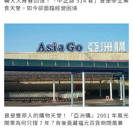
輔大人青春回憶！「中正路 514 巷」曾是學生美
食天堂，如今卻面臨經營困境
曾是豐原人的購物天堂！「亞洲購」2001 年風光
開業為何只撐 7 年？背後竟藏福元百貨倒閉風暴