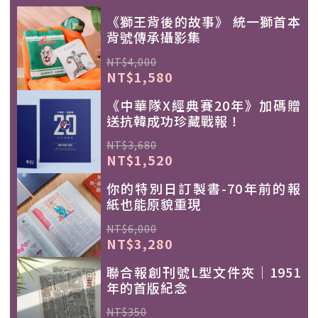
《獅王背後的故事》 統一獅首本
背號傳承攝影集
NT$4,000
NT$1,580
《中華隊X經典賽20年》加碼贈
送抗韓成功珍藏戰報！
NT$3,680
NT$1,520
你的特別日訂製書-70年前的報
紙也能原貌重現
NT$6,000
NT$3,280
聯合報創刊號L型文件夾｜1951
年的首版紀念
NT$350