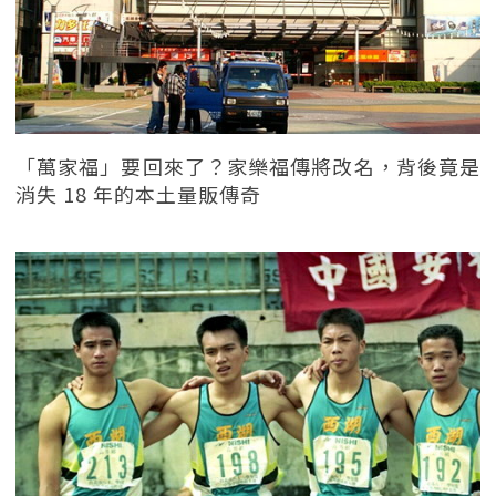
「萬家福」要回來了？家樂福傳將改名，背後竟是
消失 18 年的本土量販傳奇