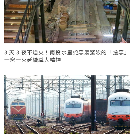
3 天 3 夜不熄火！南投水里蛇窯最驚險的「搶窯」
一窯一火延續職人精神