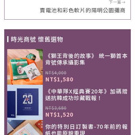
下一篇
→
賣電池和彩色軟片的陽明公園攤商
時光商號 懷舊選物
《獅王背後的故事》 統一獅首本
背號傳承攝影集
NT$4,000
NT$1,580
《中華隊X經典賽20年》加碼贈
送抗韓成功珍藏戰報！
NT$3,680
NT$1,520
你的特別日訂製書-70年前的報
紙也能原貌重現