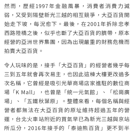
然而，歷經1997年金融風暴，消費者消費力減
弱，又受到隔壁新光三越的相互競爭，大亞百貨開
始走下坡，每況愈下。最後，在2001年拆除忠孝
西路陸橋之後，似乎也斷了大亞百貨的臍帶，原本
經營的亞洲世界集團，因為出現嚴重的財務危機而
拍賣大亞百貨。
令人玩味的是，接手「大亞百貨」的經營者幾乎每
三到五年就會再次易主，也因此這棟大樓更改過多
次名稱，它曾經是吸引光華商場店家進駐的數位商
場「K Mall」，也曾是「統一元氣館」、「松崗廣
場」、「五鐵秋葉原」。整體來看，每個名稱與經
營者都無法在大亞百貨的原址維持超過五年的營
運，台北火車站附近的買氣早已為新光三越與京站
所瓜分，2016年接手的「泰迪熊百貨」更不到半