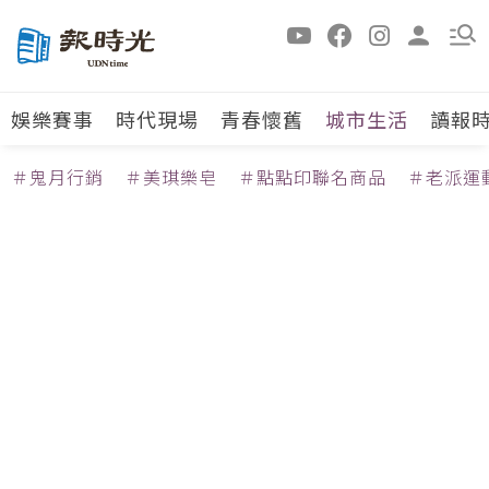
娛樂賽事
時代現場
青春懷舊
城市生活
讀報
＃鬼月行銷
＃美琪樂皂
＃點點印聯名商品
＃老派運