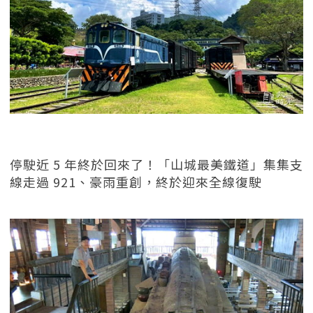
停駛近 5 年終於回來了！「山城最美鐵道」集集支
線走過 921、豪雨重創，終於迎來全線復駛