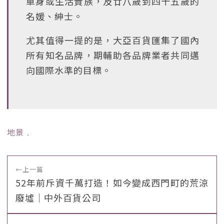
單身或生活貴族，及廿八歲到四十五歲的
名媛、紳士。
尤其值得一提的是，大亞百貨匯集了國內
所有知名品牌，期輔助各品牌業者共同邁
向國際水準的目標。
地景
﹒
←
上一篇
52年前斥資千萬打造！如今變成西門町的荒涼
廢墟｜中外百貨公司