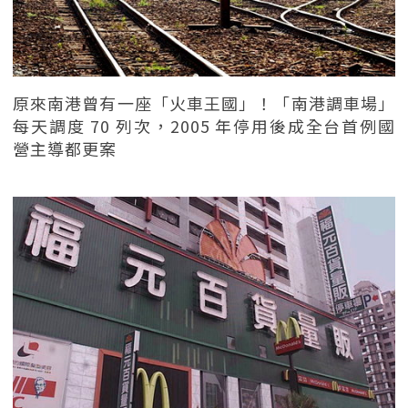
原來南港曾有一座「火車王國」！「南港調車場」
每天調度 70 列次，2005 年停用後成全台首例國
營主導都更案