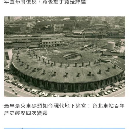
年宣布將復校，背後推手竟是輝達
最早是火車碼頭如今現代地下迷宮！台北車站百年
歷史經歷四次變遷