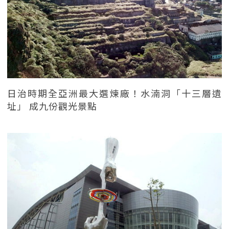
日治時期全亞洲最大選煉廠！水湳洞「十三層遺
址」 成九份觀光景點