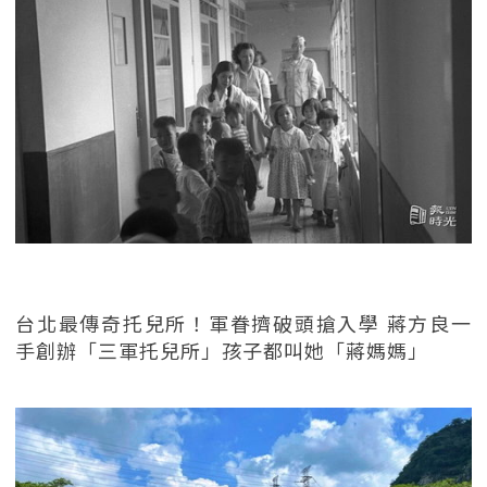
台北最傳奇托兒所！軍眷擠破頭搶入學 蔣方良一
手創辦「三軍托兒所」孩子都叫她「蔣媽媽」