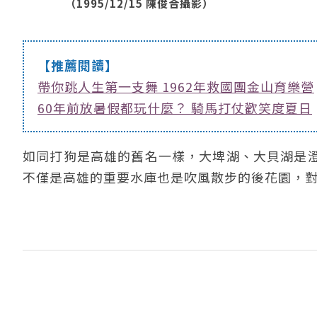
（1995/12/15 陳俊合攝影）
【推薦閱讀】
帶你跳人生第一支舞 1962年救國團金山育樂營
60年前放暑假都玩什麼？ 騎馬打仗歡笑度夏日
如同打狗是高雄的舊名一樣，大埤湖、大貝湖是
不僅是高雄的重要水庫也是吹風散步的後花園，