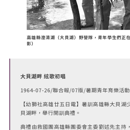
高雄縣澄清湖（大貝湖）野營隊，青年學生們正在舉行
影）
大貝湖畔 絃歌初唱
1964-07-26/聯合報/07版/暑期青年育樂活
【幼獅社高雄廿五日電】暑訓高雄縣大貝湖
貝湖畔，舉行開訓典禮。
典禮由救國團高雄縣團委會主委劉述先主持