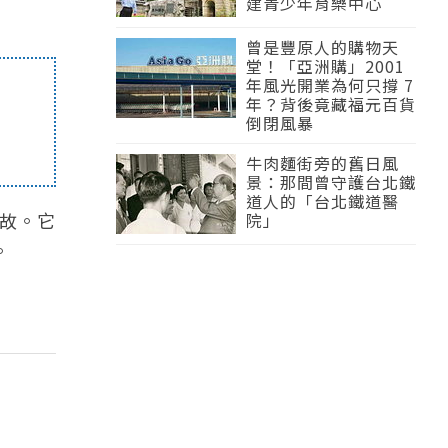
建青少年育樂中心
曾是豐原人的購物天
堂！「亞洲購」2001
年風光開業為何只撐 7
年？背後竟藏福元百貨
倒閉風暴
牛肉麵街旁的舊日風
景：那間曾守護台北鐵
道人的「台北鐵道醫
故。它
院」
。