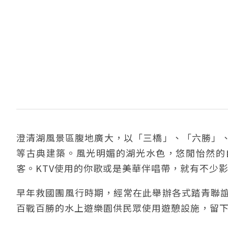
澄清湖風景區腹地廣大，以「三橋」、「六勝」
等古典建築。風光明媚的湖光水色，悠閒怡然的
客。KTV使用的你歌或是美華伴唱帶，就有不少
早年救國團風行時期，經常在此舉辦各式踏青聯誼
百戰百勝的水上遊樂園供民眾使用遊憩設施，留