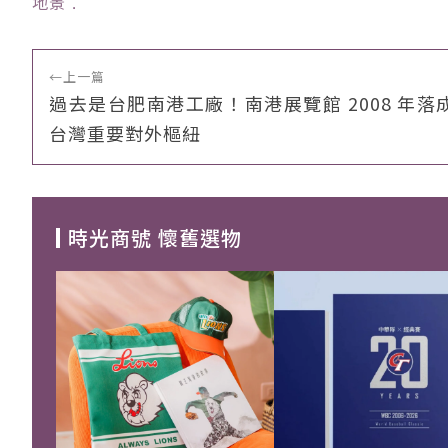
地景
﹒
←
上一篇
過去是台肥南港工廠！南港展覽館 2008 年落
台灣重要對外樞紐
時光商號 懷舊選物