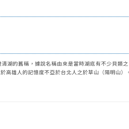
澄清湖的舊稱，據說名稱由來是當時湖底有不少貝類之
對於高雄人的記憶度不亞於台北人之於草山（陽明山）