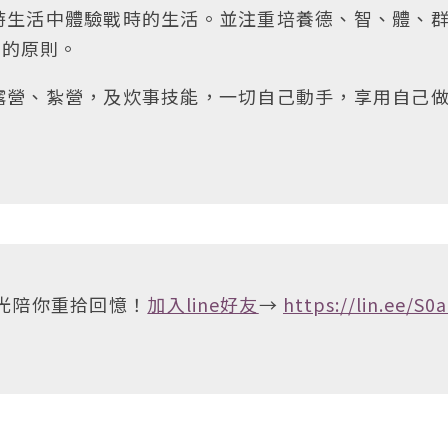
時生活中體驗戰時的生活。並注重培養德、智、體、
」的原則。
露營、紮營，及炊事技能，一切自己動手，享用自己
。
時光陪你重拾回憶！
加入line好友
→
https://lin.ee/S0