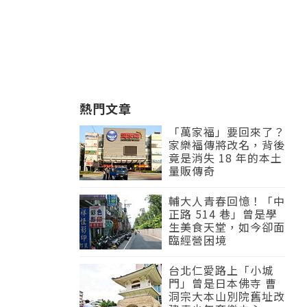
熱門文章
「萬家福」要回來了？
家樂福傳將改名，背後
竟是消失 18 年的本土
量販傳奇
輔大人青春回憶！「中
正路 514 巷」曾是學
生美食天堂，如今卻面
臨經營困境
台北仁愛路上「小城
門」曾是日本佛寺 曹
洞宗大本山別院舊址改