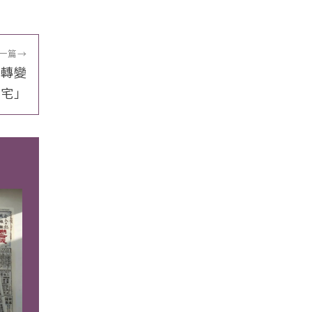
一篇
→
今轉變
住宅」