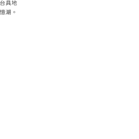
台具地
憶潮。