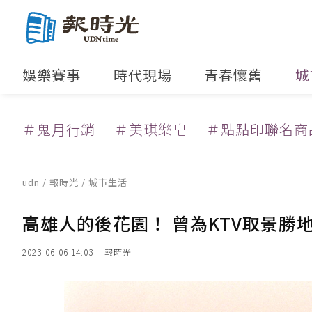
娛樂賽事
時代現場
青春懷舊
城
＃鬼月行銷
＃美琪樂皂
＃點點印聯名商
udn
/
報時光
/
城市生活
高雄人的後花園！ 曾為KTV取景勝
2023-06-06 14:03
報時光