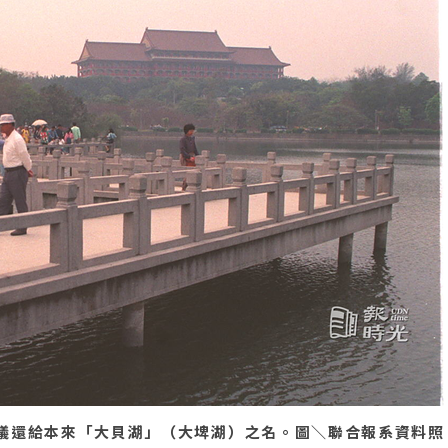
議還給本來「大貝湖」（大埤湖）之名。圖＼聯合報系資料照