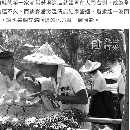
雄縣的第一家麥當勞澄清店就設置在大門右側，成為全
營運不久。而後麥當勞澄清店結束營運，還掀起一波回
息，讓也這個充滿回憶的地方蒙一層陰影。