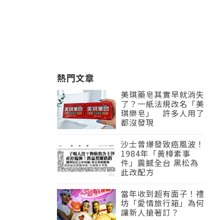
熱門文章
美琪藥皂其實早就消失
了？一紙法規改名「美
琪樂皂」 許多人用了
都沒發現
沙士曾爆發致癌風波！
1984年「黃樟素事
件」震撼全台 黑松為
此改配方
當年收到超有面子！禮
坊「愛情旅行箱」為何
讓新人搶著訂？