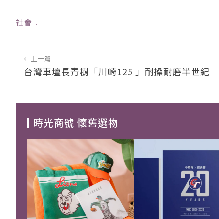
社會
﹒
←
上一篇
台灣車壇長青樹「川崎125 」耐操耐磨半世紀
時光商號 懷舊選物