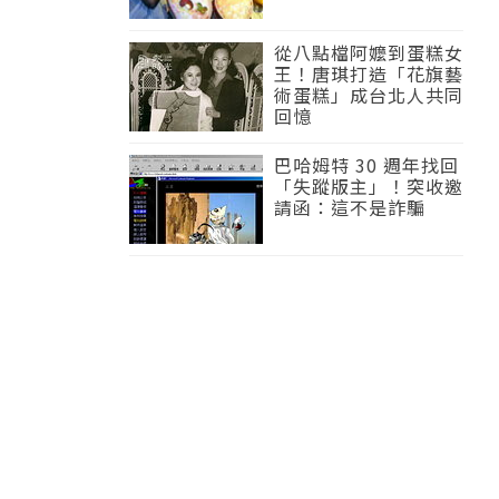
從八點檔阿嬤到蛋糕女
王！唐琪打造「花旗藝
術蛋糕」成台北人共同
回憶
巴哈姆特 30 週年找回
「失蹤版主」！突收邀
請函：這不是詐騙