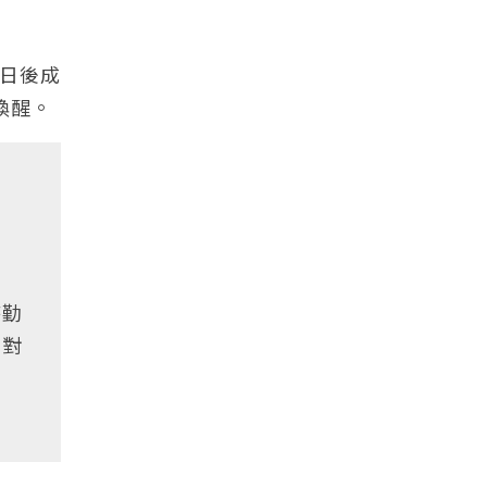
日後成
喚醒。
時勤
，對