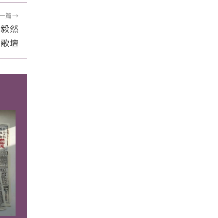
一篇
→
卻毅然
別歌壇