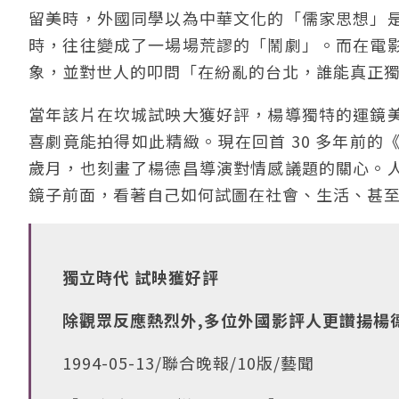
留美時，外國同學以為中華文化的「儒家思想」
時，往往變成了一場場荒謬的「鬧劇」。而在電
象，並對世人的叩問「在紛亂的台北，誰能真正
當年該片在坎城試映大獲好評，楊導獨特的運鏡
喜劇竟能拍得如此精緻。現在回首 30 多年前
歲月，也刻畫了楊德昌導演對情感議題的關心。
鏡子前面，看著自己如何試圖在社會、生活、甚
獨立時代 試映獲好評
除觀眾反應熱烈外,多位外國影評人更讚揚楊
1994-05-13/聯合晚報/10版/藝聞