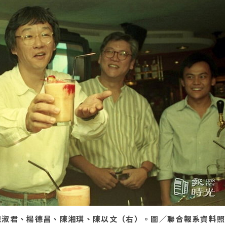
倪淑君、楊德昌、陳湘琪、陳以文（右）。圖／聯合報系資料照