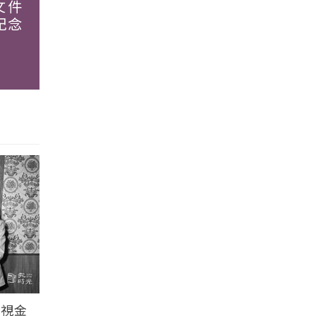
文件
紀念
電視金