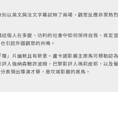
分別以英文與法文字幕試映了兩場，觀眾反應非常熱
描述個人在多變、功利的社會中如何保持自我、肯定
，也引起外國觀眾的共鳴。
「獨」片幽默且有新意。盧卡諾影展主席馬可穆勒認
影評人強納森鮑許波姆，巴黎影評人瑪莉皮耶，以及
充分表現出導演才華，是坎城影展的黑馬。