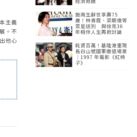
經濟奇蹟
施南生辭世享壽75
歲！林青霞、梁朝偉等
資本主義
眾星送別 與徐克36
影展。不
年相伴人生再掀討論
出他心
耗資百萬！基隆港重現
長白山號國軍撤退場景
｜1997 年電影《紅柿
子》