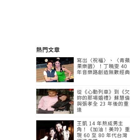
熱門文章
寫出〈祝福〉、〈青蘋
果樂園〉！丁曉雯 40
年音樂路創造無數經典
從《心動列車》到《欠
妳的那場婚禮》蘇慧倫
與張孝全 23 年後的重
逢
王凱 14 年熬成男主
角！《加油！美玲》重
現 60 至 80 年代台灣