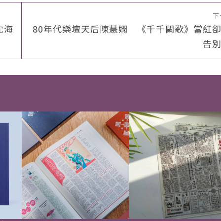
下
沈海
80年代樂壇天后陳慧嫻 《千千闕歌》當紅
告