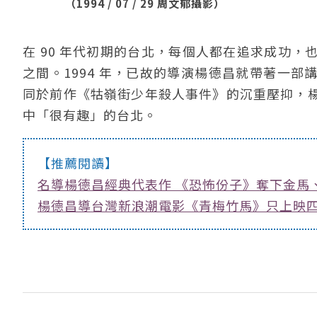
（1994 / 07 / 29 周文郁攝影）
在 90 年代初期的台北，每個人都在追求成功
之間。1994 年，已故的導演楊德昌就帶著一
同於前作《牯嶺街少年殺人事件》的沉重壓抑，
中「很有趣」的台北。
【推薦閱讀】
名導楊德昌經典代表作 《恐怖份子》奪下金馬
楊德昌導台灣新浪潮電影《青梅竹馬》只上映四