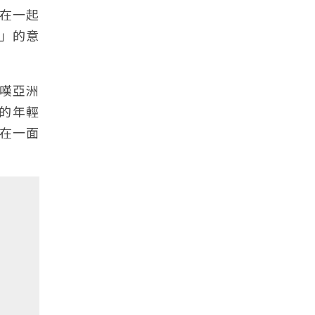
在一起
」的意
嘆亞洲
員的年輕
在一面