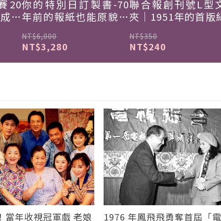
賽20
你的特別日訂製書-70
聯合報創刊號L型
韓成功
年前的報紙也能原貌重
夾｜1951年的首版
現
NT$6,000
NT$350
NT$3,280
NT$240
！當年收視冠軍戲 老娘
1976 年鳳飛飛勇奪首屆「