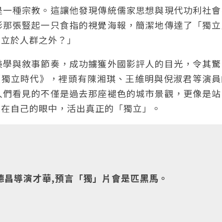
是一種宗教。這讓他發現傳統儒家思想與現代功利社會
影那張豎起一只食指的視覺海報，簡潔地傳達了「獨立
獨立於人群之外？」
美學與敘事節奏，成功擄獲外國影評人的目光，令其驚
的《獨立時代》，裡頭有陳湘琪、王維明與倪淑君等演
人們看見的不僅是過去那座褪色的城市景觀，更像是站
至在自己的眼中，活出真正的「獨立」。
德昌導演才華,預言「獨」片會是匹黑馬。