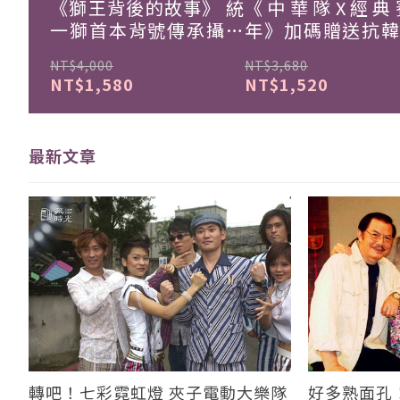
《獅王背後的故事》 統
《中華隊X經典
一獅首本背號傳承攝影
年》加碼贈送抗
集
珍藏戰報！
NT$4,000
NT$3,680
NT$1,580
NT$1,520
最新文章
轉吧！七彩霓虹燈 夾子電動大樂隊
好多熟面孔