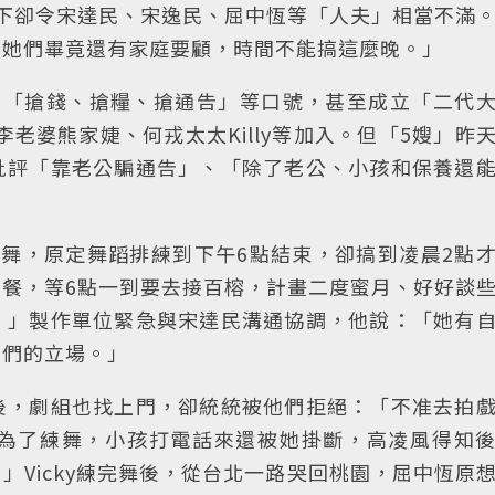
下卻令宋達民、宋逸民、屈中恆等「人夫」相當不滿
，她們畢竟還有家庭要顧，時間不能搞這麼晚。」
出「搶錢、搶糧、搶通告」等口號，甚至成立「二代
李老婆熊家婕、何戎太太Killy等加入。但「5嫂」昨
批評「靠老公騙通告」、「除了老公、小孩和保養還
舞，原定舞蹈排練到下午6點結束，卻搞到凌晨2點
餐，等6點一到要去接百榕，計畫二度蜜月、好好談
。」製作單位緊急與宋達民溝通協調，他說：「她有
我們的立場。」
後，劇組也找上門，卻統統被他們拒絕：「不准去拍
為了練舞，小孩打電話來還被她掛斷，高凌風得知
」Vicky練完舞後，從台北一路哭回桃園，屈中恆原