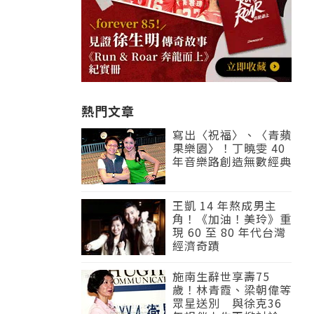
熱門文章
寫出〈祝福〉、〈青蘋
果樂園〉！丁曉雯 40
年音樂路創造無數經典
王凱 14 年熬成男主
角！《加油！美玲》重
現 60 至 80 年代台灣
經濟奇蹟
施南生辭世享壽75
歲！林青霞、梁朝偉等
眾星送別 與徐克36