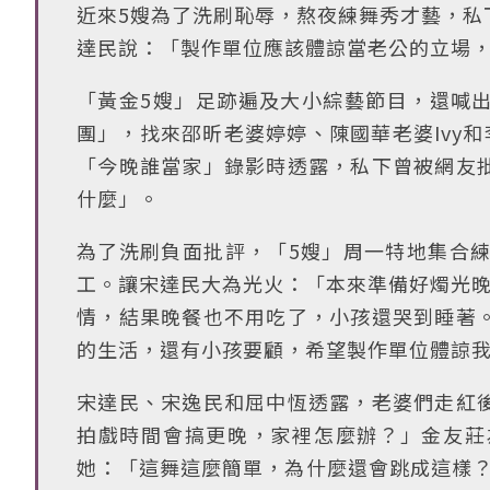
近來5嫂為了洗刷恥辱，熬夜練舞秀才藝，私
達民說：「製作單位應該體諒當老公的立場
「黃金5嫂」足跡遍及大小綜藝節目，還喊
團」，找來邵昕老婆婷婷、陳國華老婆Ivy和
「今晚誰當家」錄影時透露，私下曾被網友
什麼」。
為了洗刷負面批評，「5嫂」周一特地集合練
工。讓宋達民大為光火：「本來準備好燭光晚
情，結果晚餐也不用吃了，小孩還哭到睡著
的生活，還有小孩要顧，希望製作單位體諒
宋達民、宋逸民和屈中恆透露，老婆們走紅
拍戲時間會搞更晚，家裡怎麼辦？」金友莊
她：「這舞這麼簡單，為什麼還會跳成這樣？