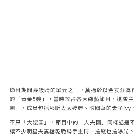
節目期間最吸睛的單元之一，莫過於以金友莊為首
的「黃金5嫂」，當時攻占各大綜藝節目，還曾主
團」，成員包括邵昕太太婷婷、陳國華的妻子Ivy、
不只「大嫂團」，節目中的「人夫團」同樣話題
讓不少明星夫妻檔乾脆聯手主持，搶錢也搶曝光