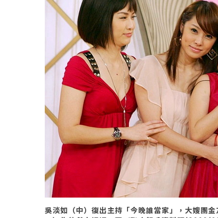
吳淡如（中）復出主持「今晚誰當家」，大嫂團金