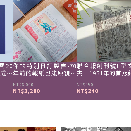
賽20
你的特別日訂製書-70
聯合報創刊號L型
韓成功
年前的報紙也能原貌重
夾｜1951年的首版
現
NT$6,000
NT$350
NT$3,280
NT$240