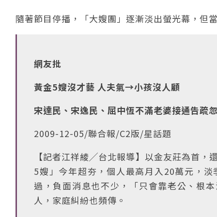
隨著節目停播，「大嫂團」逐漸淡出螢光幕，但
網友批
黃金5嫂沒才藝 人夫氣→小孩沒人顧
宋達民、宋逸民、屈中恆不滿老婆接通告疏
2009-12-05/聯合報/C2版/星話題
【記者江祥綾╱台北報導】以金友莊為首，還
5嫂」今年超夯，個人最高月入20萬元，淡
過，負面消息也不少，「只會靠老公、根本
人，家庭糾紛也頻傳。