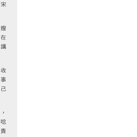
。宋
大嫂
天在
能講
才收
些事
自己
戲，
後唸
想責