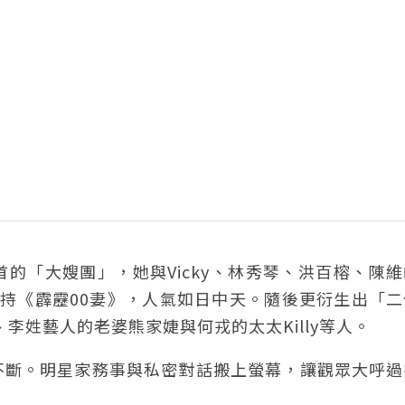
的「大嫂團」，她與Vicky、林秀琴、洪百榕、陳
持《霹靂00妻》，人氣如日中天。隨後更衍生出「二
李姓藝人的老婆熊家婕與何戎的太太Killy等人。
不斷。明星家務事與私密對話搬上螢幕，讓觀眾大呼過
。