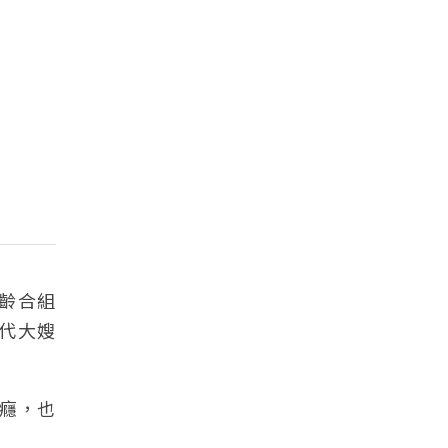
維齡合組
代大嫂
癮，也