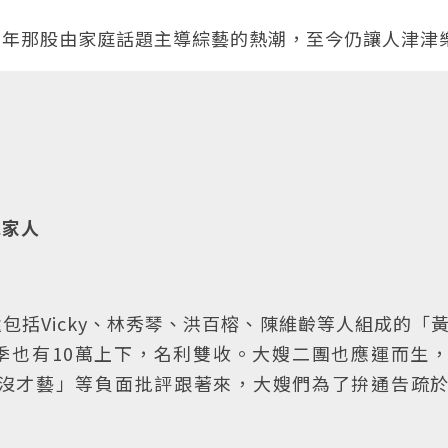
當年那股由家庭話題主導綜藝的熱潮，至今仍讓人津津
忽家人
包括Vicky、林秀琴、洪百榕、陳維齡等人組成的「
季也有10萬上下，名利雙收。大嫂二團也應運而生
沒才藝」等負面批評跟著來，大嫂們為了拚通告疏