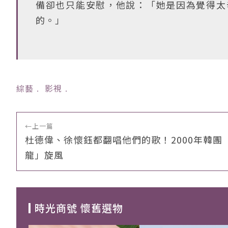
備卻也只能安慰，他說：「她是因為覺得太
的。」
綜藝
﹒
影視
﹒
←
上一篇
杜德偉、徐懷鈺都翻唱他們的歌！2000年韓團
龍」旋風
時光商號 懷舊選物