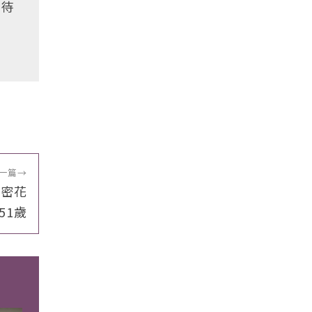
好待
一篇
→
秘密花
51歲