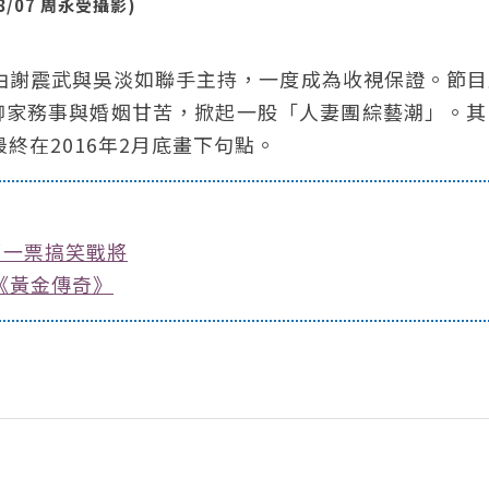
/07 周永受攝影)
由謝震武與吳淡如聯手主持，一度成為收視保證。節目
聊家務事與婚姻甘苦，掀起一股「人妻團綜藝潮」。其
終在2016年2月底畫下句點。
了一票搞笑戰將
《黃金傳奇》