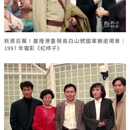
耗資百萬！基隆港重現長白山號國軍撤退場景｜
1997 年電影《紅柿子》