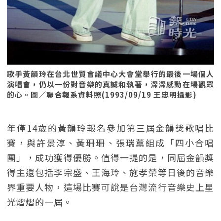
歌手黃韻玲在台北世貿會議中心大會堂舉行的最後一場個人
演唱會，仍以一份對音樂的真誠和執著，深深感動在場觀眾
的心。圖／聯合報系資料照(1993/09/19 王忠明攝影)
年僅14歲的黃韻玲報名參加第三屆金韻獎歌唱比
賽，與許景淳、黃珊珊、張瑞薰組成「四小合唱
團」，成功獲得優勝。值得一提的是，同屆金韻獎
得主還包括李宗盛、王海玲、施孝榮等日後的音樂
界重要人物，這場比賽可說是台灣流行音樂史上星
光熠熠的一屆。