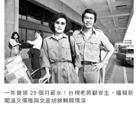
一年曾領 29 個月薪水！台視老將顧安生，播報新
聞溫文儒雅與女星胡錦鶼鰈情深