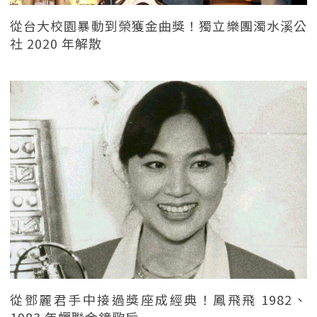
從台大校園暴動到榮獲金曲獎！獨立樂團濁水溪公
社 2020 年解散
從鄧麗君手中接過獎座成經典！鳳飛飛 1982、
1983 年蟬聯金鐘歌后