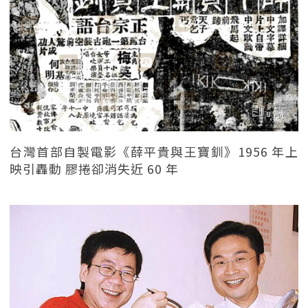
台灣首部自製電影《薛平貴與王寶釧》1956 年上
映引轟動 膠捲卻消失近 60 年