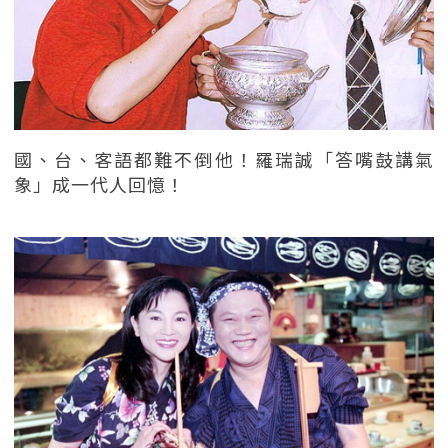
國、台、客語都難不倒他！羅瑞誠「答嘴鼓講氣
象」成一代人回憶！