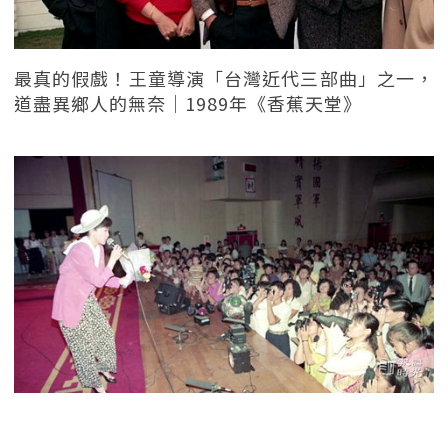
最真的假戲！王童導演「台灣近代三部曲」之一，
道盡異鄉人的無奈｜1989年《香蕉天堂》