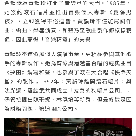
金韻獎為黃韻玲打開了音樂界的大門。1986年，
她簽約滾石唱片並推出首張個人專輯《憂傷男
孩》，立即獲得不俗迴響。黃韻玲不僅能寫詞作
曲，編曲、樂器演奏、和聲乃至歌曲製作都樣樣精
通，因此贏得「音樂精靈」的美譽。
黃韻玲不僅發展個人演唱事業，更積極參與其他歌
手的專輯製作。她為齊豫與潘越雲合唱的經典曲目
《夢田》編寫和聲，也參與了滾石大合唱《快樂天
堂》的製作；1992年，黃韻玲離開滾石唱片，與
沈光遠、羅紘武共同成立「友善的狗唱片公司」，
儘管挖掘出陳珊妮、林曉培等新秀，但最終還是因
為財務問題，被迫關閉公司。