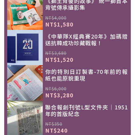
《獅王背後的故事》 統一獅首本
背號傳承攝影集
NT$4,000
NT$1,580
《中華隊X經典賽20年》加碼贈
送抗韓成功珍藏戰報！
NT$3,680
NT$1,520
你的特別日訂製書-70年前的報
紙也能原貌重現
NT$6,000
NT$3,280
聯合報創刊號L型文件夾｜1951
年的首版紀念
NT$350
NT$240