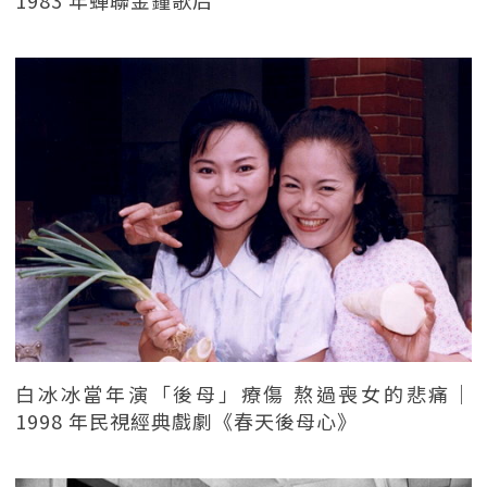
白冰冰當年演「後母」療傷 熬過喪女的悲痛｜
1998 年民視經典戲劇《春天後母心》