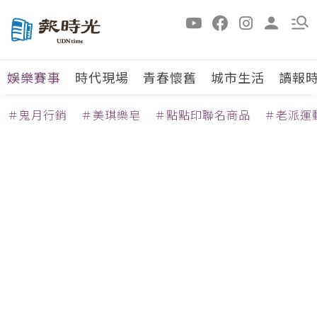
娛樂賽事
時代現場
青春懷舊
城市生活
讀報
＃鬼月行銷
＃美琪樂皂
＃點點印聯名商品
＃老派運