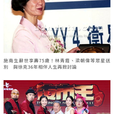
施南生辭世享壽75歲！林青霞、梁朝偉等眾星送
別 與徐克36年相伴人生再掀討論