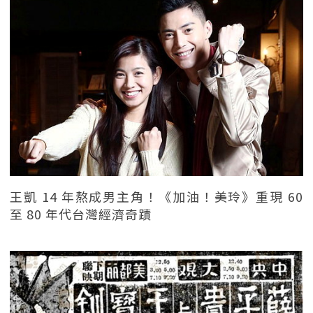
王凱 14 年熬成男主角！《加油！美玲》重現 60
至 80 年代台灣經濟奇蹟