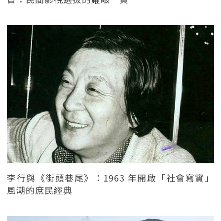
李行與《街頭巷尾》：1963 年開啟「社會寫實」
風潮的庶民經典