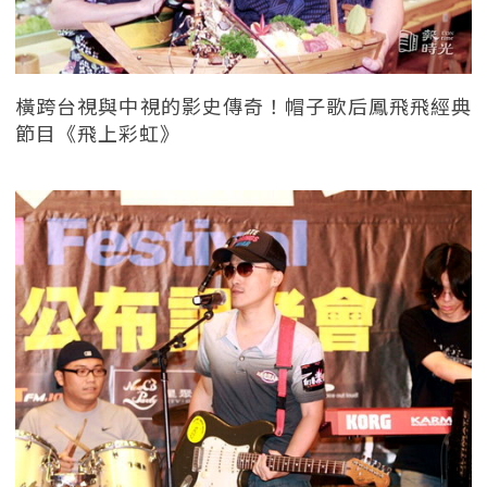
橫跨台視與中視的影史傳奇！帽子歌后鳳飛飛經典
節目《飛上彩虹》