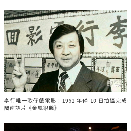
李行唯一歌仔戲電影！1962 年僅 10 日拍攝完成
閩南語片《金鳳銀鵝》