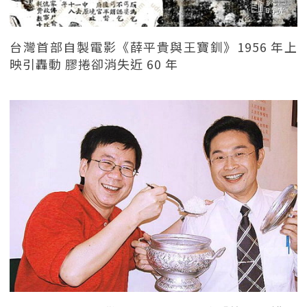
台灣首部自製電影《薛平貴與王寶釧》1956 年上
映引轟動 膠捲卻消失近 60 年