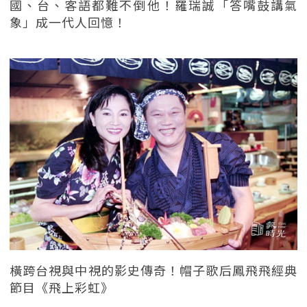
國、台、客語都難不倒他！羅瑞誠「答嘴鼓講氣
象」成一代人回憶！
橫跨台視與中視的影史傳奇！帽子歌后鳳飛飛經典
節目《飛上彩虹》