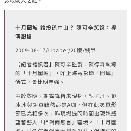
影最動人之處。
十月圍城 誰扮孫中山？ 陳可辛笑說：導
演想搶
2009-06-17/Upaper/20版/娛樂
【記者褚姵君】陳可辛監製，陳德森執導
的「十月圍城」，昨上海電影節「開城」
儀式，景比明星強。
由於黎明、謝霆鋒皆未現身，甄子丹、范
冰冰與胡軍雖然都是A咖，但在此次電影
節已亮相多次，昨現場提問時間出現媒體
望著藝人「相對兩無言」窘境。「十月圍
城」片名乍看似是大型戰爭片，但描述的