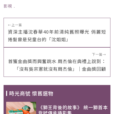
影視
﹒
←
上一篇
資深主播沈春華40年前清純舊照曝光 俏麗短
捲髮曾是兒童台的「沈姐姐」
下一篇
→
首獲金曲獎而興奮跳水 周杰倫在典禮上說到：
「沒有吳宗憲就沒有周杰倫」｜金曲獎回顧
時光商號 懷舊選物
《獅王背後的故事》 統一獅首本
背號傳承攝影集