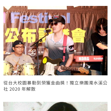
從台大校園暴動到榮獲金曲獎！獨立樂團濁水溪公
社 2020 年解散