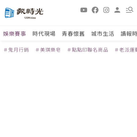
娛樂賽事
時代現場
青春懷舊
城市生活
讀報
＃鬼月行銷
＃美琪樂皂
＃點點印聯名商品
＃老派運