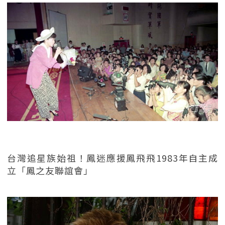
台灣追星族始祖！鳳迷應援鳳飛飛1983年自主成
立「鳳之友聯誼會」