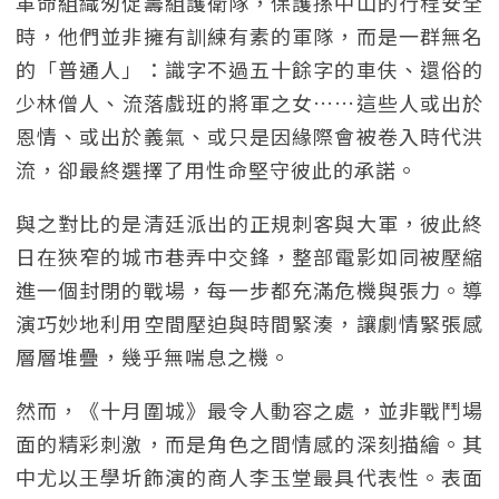
革命組織匆促籌組護衛隊，保護孫中山的行程安全
時，他們並非擁有訓練有素的軍隊，而是一群無名
的「普通人」：識字不過五十餘字的車伕、還俗的
少林僧人、流落戲班的將軍之女……這些人或出於
恩情、或出於義氣、或只是因緣際會被卷入時代洪
流，卻最終選擇了用性命堅守彼此的承諾。
與之對比的是清廷派出的正規刺客與大軍，彼此終
日在狹窄的城市巷弄中交鋒，整部電影如同被壓縮
進一個封閉的戰場，每一步都充滿危機與張力。導
演巧妙地利用空間壓迫與時間緊湊，讓劇情緊張感
層層堆疊，幾乎無喘息之機。
然而，《十月圍城》最令人動容之處，並非戰鬥場
面的精彩刺激，而是角色之間情感的深刻描繪。其
中尤以王學圻飾演的商人李玉堂最具代表性。表面