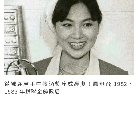
從鄧麗君手中接過獎座成經典！鳳飛飛 1982、
1983 年蟬聯金鐘歌后