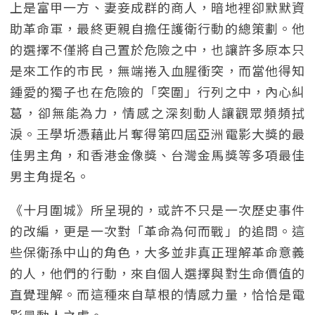
上是富甲一方、妻妾成群的商人，暗地裡卻默默資
助革命軍，最終更親自擔任護衛行動的總策劃。他
的選擇不僅將自己置於危險之中，也讓許多原本只
是來工作的市民，無端捲入血腥衝突，而當他得知
鍾愛的獨子也在危險的「突圍」行列之中，內心糾
葛，卻無能為力，情感之深刻動人讓觀眾頻頻拭
淚。王學圻憑藉此片奪得第四屆亞洲電影大獎的最
佳男主角，和香港金像獎、台灣金馬獎等多項最佳
男主角提名。
《十月圍城》所呈現的，或許不只是一次歷史事件
的改編，更是一次對「革命為何而戰」的追問。這
些保衛孫中山的角色，大多並非真正理解革命意義
的人，他們的行動，來自個人選擇與對生命價值的
直覺理解。而這種來自草根的情感力量，恰恰是電