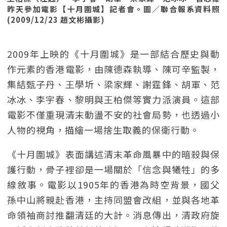
昨天參加電影【十月圍城】記者會。圖／聯合報系資料照
(2009/12/23 趙文彬攝影)
2009年上映的《十月圍城》是一部結合歷史與動
作元素的香港電影，由陳德森執導、陳可辛監製，
集結甄子丹、王學圻、梁家輝、謝霆鋒、胡軍、范
冰冰、李宇春、黎明與王柏傑等實力派演員。這部
電影不僅重現清末動盪不安的社會局勢，也透過小
人物的視角，描繪一場捨生取義的保衛行動。
《十月圍城》表面講述清末革命風暴中的暗殺與保
護行動，骨子裡卻是一場關於「信念與犧牲」的多
線敘事。電影以1905年的香港為時空背景，國父
孫中山將親赴香港，主持同盟會改組，並與各地革
命領袖商討推翻清廷的大計。消息傳出，清政府旋