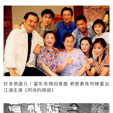
好多熟面孔！當年收視冠軍戲 老娘素珠阿姨重出
江湖主演《阿母的嫁妝》