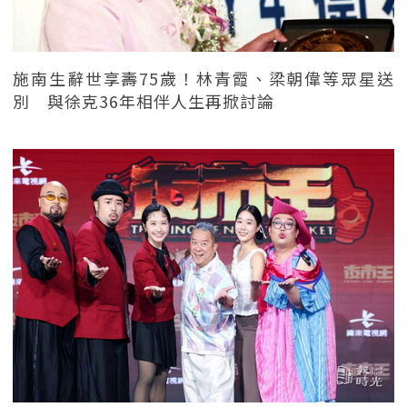
施南生辭世享壽75歲！林青霞、梁朝偉等眾星送
別 與徐克36年相伴人生再掀討論