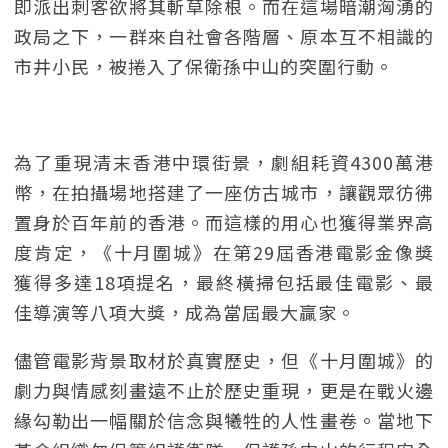
即派出刺客欲將其斬草除根。而在這場暗潮洶湧的
政局之下，一群來自社會各階層、原本互不相識的
市井小民，被捲入了保衛孫中山的突圍行動。
為了重現清末香港中環街景，劇組耗資4300萬港
幣，在拍攝場地搭建了一座仿古城市，讓觀眾彷彿
置身於百年前的香港。而這樣的用心也獲得業界高
度肯定，《十月圍城》在第29屆香港電影金像獎
獲得多達18項提名，最終橫掃包括最佳電影、最
佳導演等八項大獎，成為當屆最大贏家。
儘管電影背景取材於真實歷史，但《十月圍城》的
劇力與情感刻畫遠不止於歷史重現，更是在戰火邊
緣勾勒出一幅關於信念與犧牲的人性畫卷。當地下