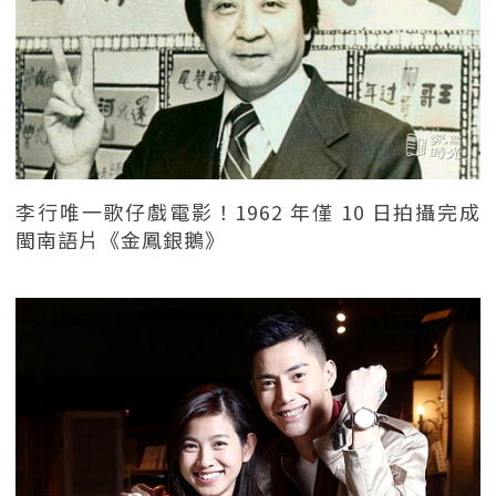
李行唯一歌仔戲電影！1962 年僅 10 日拍攝完成
閩南語片《金鳳銀鵝》