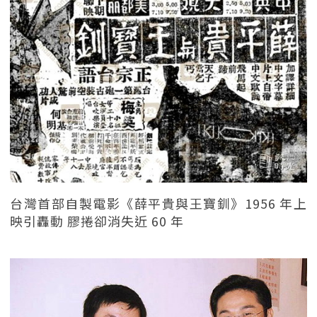
台灣首部自製電影《薛平貴與王寶釧》1956 年上
映引轟動 膠捲卻消失近 60 年