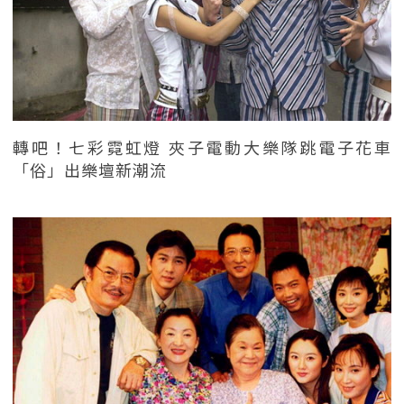
轉吧！七彩霓虹燈 夾子電動大樂隊跳電子花車
「俗」出樂壇新潮流