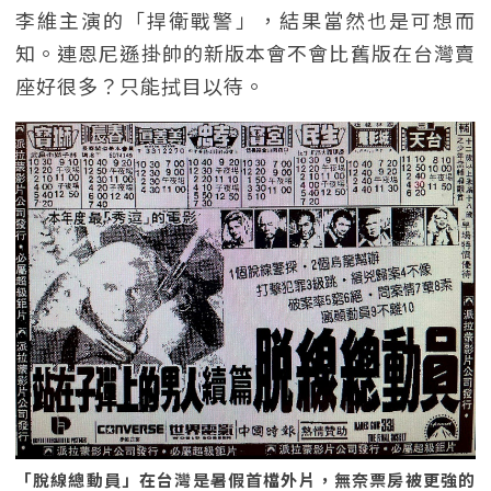
李維主演的「捍衛戰警」，結果當然也是可想而
知。連恩尼遜掛帥的新版本會不會比舊版在台灣賣
座好很多？只能拭目以待。
「脫線總動員」在台灣是暑假首檔外片，無奈票房被更強的