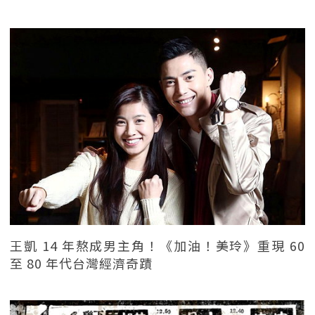
王凱 14 年熬成男主角！《加油！美玲》重現 60
至 80 年代台灣經濟奇蹟