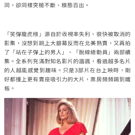
同，卻同樣突槌不斷、糗態百出。
「笑彈龍虎榜」源自於收視率失利、很快被取消的
影集，沒想到跳上大銀幕反而在北美熱賣，又再拍
了「站在子彈上的男人」、「脫線總動員」兩部續
集。全系列充滿對知名影片的諧諷，看過越多名片
的人越能感覺到趣味。只是3部片在台上映時，剛
好都撞上更有賣座吸引力的大片，票房頻頻踢到鐵
板。