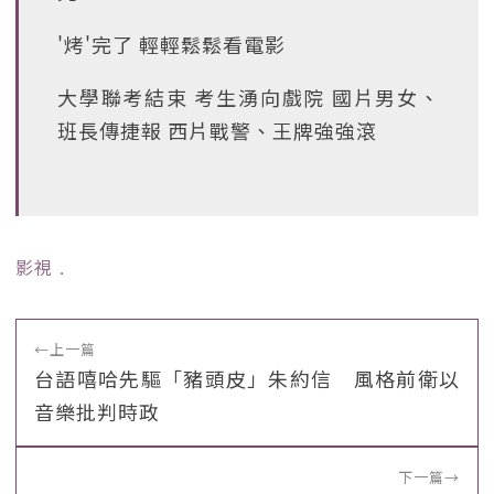
'烤'完了 輕輕鬆鬆看電影
大學聯考結束 考生湧向戲院 國片男女、
班長傳捷報 西片戰警、王牌強強滾
影視
﹒
←
上一篇
台語嘻哈先驅「豬頭皮」朱約信 風格前衛以
音樂批判時政
下一篇
→