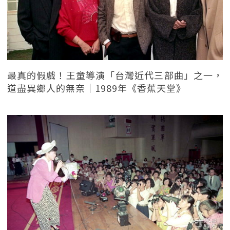
最真的假戲！王童導演「台灣近代三部曲」之一，
道盡異鄉人的無奈｜1989年《香蕉天堂》