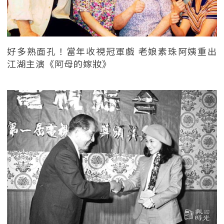
好多熟面孔！當年收視冠軍戲 老娘素珠阿姨重出
江湖主演《阿母的嫁妝》