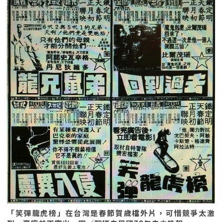
「笑彈龍虎榜」在台灣是春節賀歲檔外片，可惜競爭太激