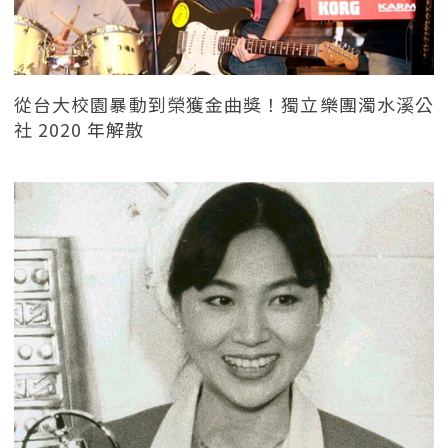
從台大校園暴動到榮獲金曲獎！獨立樂團濁水溪公
社 2020 年解散