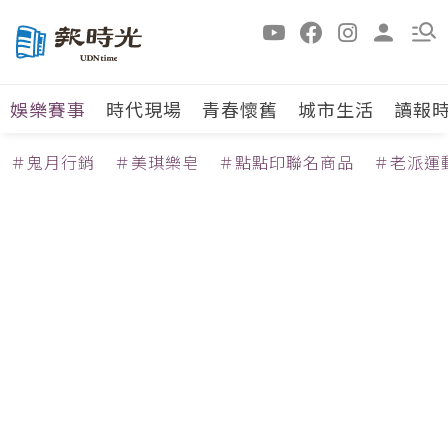
娛樂賽事
時代現場
青春懷舊
城市生活
讀報
＃鬼月行銷
＃美琪樂皂
＃點點印聯名商品
＃老派運