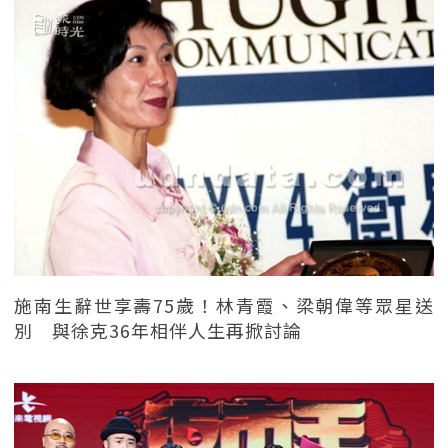
施南生辭世享壽75歲！林青霞、梁朝偉等眾星送
別 與徐克36年相伴人生再掀討論