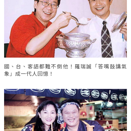
國、台、客語都難不倒他！羅瑞誠「答嘴鼓講氣
象」成一代人回憶！