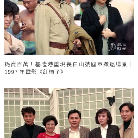
耗資百萬！基隆港重現長白山號國軍撤退場景｜
1997 年電影《紅柿子》