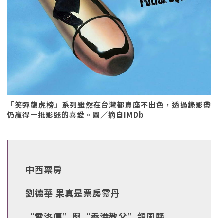
「笑彈龍虎榜」系列雖然在台灣都賣座不出色，透過錄影帶
仍贏得一批影迷的喜愛。圖／摘自IMDb
中西票房
劉德華 果真是票房靈丹
“雷洛傳”與“香港教父”領風騷