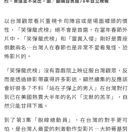
烈，賣座並不突出。圖／翻攝自民國78年自立晚報
以台灣觀眾看片重視卡司陣容或是場面噱頭的慣
性，「笑彈龍虎榜」絕不會是首選，在當年春節外
片中，「笑彈龍虎榜」和「靈異入侵」剛好是賣座
倒數兩名…台灣人在春節也是非常不愛看鬼怪、恐
怖影片的。
「笑彈龍虎榜」沒有靠戲院上映征服台灣觀眾，反
而是透過錄影帶贏得許多影迷，顯然續集的反應該
會好很多？不料「站在子彈上的男人」在台灣對打
到已在美國熱賣大半年的名片「沈默的羔羊」，自
然只能甘拜下風。
到了第3集「脫線總動員」，在台灣的對手更可
怕，是台灣人最愛的刺激動作型影片—大帥哥基努