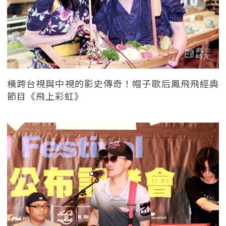
橫跨台視與中視的影史傳奇！帽子歌后鳳飛飛經典
節目《飛上彩虹》