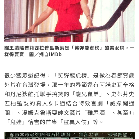
貓王遺孀普莉西拉普里斯萊是「笑彈龍虎榜」的美女牌，一
樣得耍寶。圖／摘自IMDb
很少觀眾還記得，「笑彈龍虎榜」是做為春節賀歲
外片在台灣登場，那一年的春節還有阿諾史瓦辛格
和丹尼狄維托聯手搞笑的「龍兄鼠弟」、史蒂芬史
匹柏監製的真人&卡通結合特效喜劇「威探闖通
關」、湯姆克魯斯耍帥文藝片「雞尾酒」、甚至有
「鬼娃」恰吉的首集「靈異入侵」等。