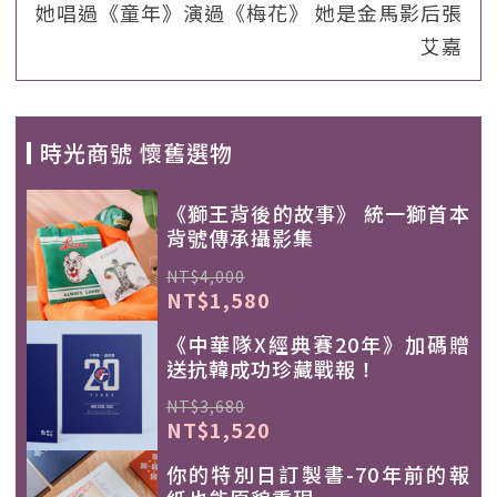
她唱過《童年》演過《梅花》 她是金馬影后張
艾嘉
時光商號 懷舊選物
《獅王背後的故事》 統一獅首本
背號傳承攝影集
NT$4,000
NT$1,580
《中華隊X經典賽20年》加碼贈
送抗韓成功珍藏戰報！
NT$3,680
NT$1,520
你的特別日訂製書-70年前的報