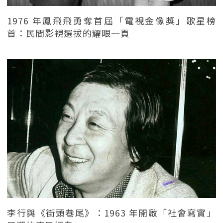
1976 年鳳飛飛勇奪首屆「電視金像獎」歌星榜
首：民間影視選拔的耀眼一頁
李行與《街頭巷尾》：1963 年開啟「社會寫實」