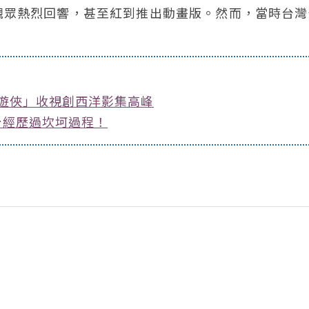
觀眾熱烈回響，甚至紅到推出動畫版。然而，當時台灣
靂遊俠」收視創西洋影集高峰
台經歷過坎坷過程！