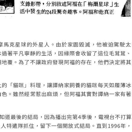
的摩馬克星球的外星人。由於家園毀滅，他被迫駕駛太
本過著平凡寧靜的生活，因緣際會收留了這位毛茸茸、
翻地覆。為了不讓政府發現阿福的存在，他們決定將其
上的「貓咪」料理，讓譚納家飼養的貓咪每天如履薄冰
角色。雖然經常惹出麻煩，但阿福其實對譚納一家有著
正知道最後的結局，因為播出完第4季後，電視台不打
人特遣隊抓住，留下一個開放式結局。直到1996年