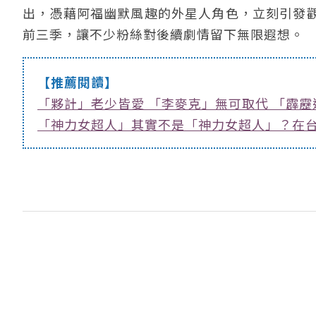
出，憑藉阿福幽默風趣的外星人角色，立刻引發
前三季，讓不少粉絲對後續劇情留下無限遐想。
【推薦閱讀】
「夥計」老少皆愛 「李麥克」無可取代 「霹
「神力女超人」其實不是「神力女超人」？在