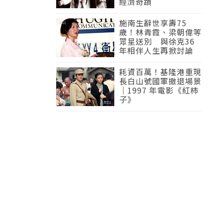
經濟奇蹟
施南生辭世享壽75
歲！林青霞、梁朝偉等
眾星送別 與徐克36
年相伴人生再掀討論
耗資百萬！基隆港重現
長白山號國軍撤退場景
｜1997 年電影《紅柿
子》