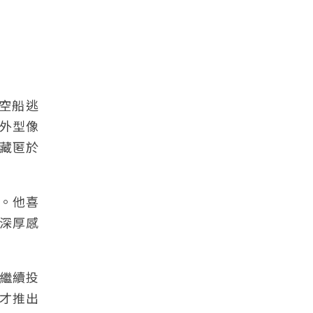
空船逃
外型像
藏匿於
。他喜
深厚感
算繼續投
，才推出