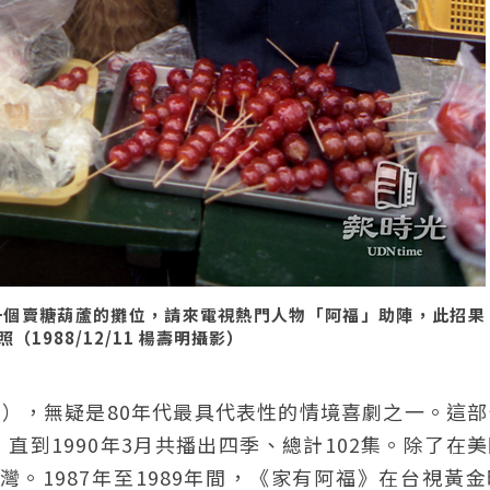
一個賣糖葫蘆的攤位，請來電視熱門人物「阿福」助陣，此招果
988/12/11 楊壽明攝影）
F），無疑是80年代最具代表性的情境喜劇之一。這
，直到1990年3月共播出四季、總計102集。除了在
。1987年至1989年間，《家有阿福》在台視黃