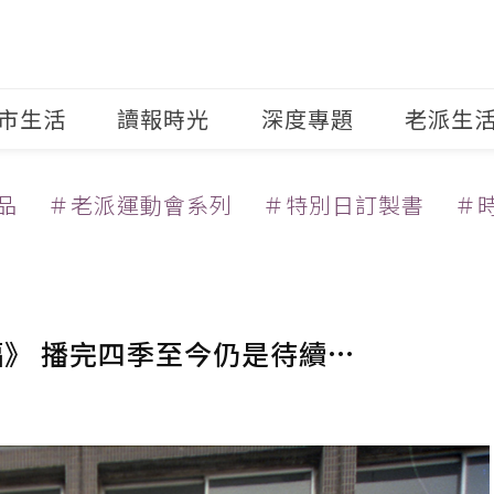
市生活
讀報時光
深度專題
老派生
品
＃老派運動會系列
＃特別日訂製書
＃
福》 播完四季至今仍是待續…