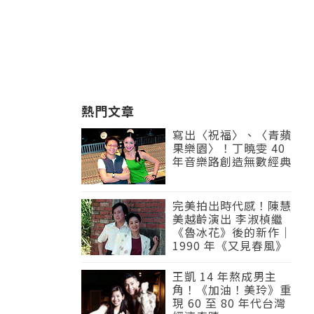
熱門文章
寫出〈祝福〉、〈青蘋
果樂園〉！丁曉雯 40
年音樂路創造無數經典
完美拍出時代感！陳慧
美越齡演出 李淑楨繼
《魯冰花》後的新作｜
1990 年《又見春風》
王凱 14 年熬成男主
角！《加油！美玲》重
現 60 至 80 年代台灣