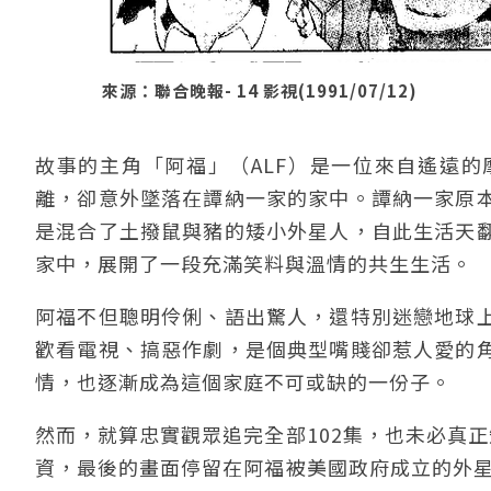
來源：聯合晚報- 14 影視(1991/07/12)
故事的主角「阿福」（ALF）是一位來自遙遠
離，卻意外墜落在譚納一家的家中。譚納一家原
是混合了土撥鼠與豬的矮小外星人，自此生活天
家中，展開了一段充滿笑料與溫情的共生生活。
阿福不但聰明伶俐、語出驚人，還特別迷戀地球
歡看電視、搞惡作劇，是個典型嘴賤卻惹人愛的
情，也逐漸成為這個家庭不可或缺的一份子。
然而，就算忠實觀眾追完全部102集，也未必真
資，最後的畫面停留在阿福被美國政府成立的外星