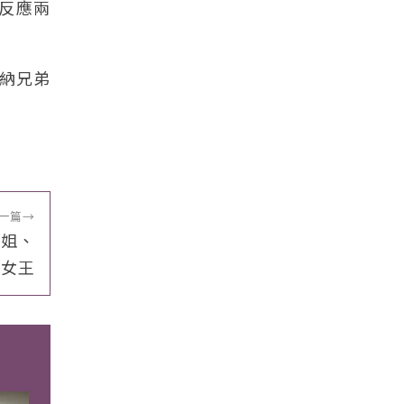
體反應兩
華納兄弟
一篇
→
空姐、
告女王