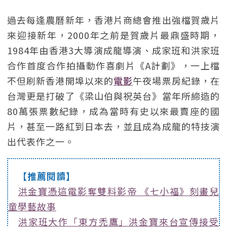
過去每逢農曆新年，香港片商總會推出強檔賀歲片
來迎接新年，2000年之前是賀歲片最鼎盛時期，
1984年由香港3大導演成龍導演、成家班和洪家班
合作首度合作拍攝動作喜劇片《A計劃》，一上檔
不但刷新香港開埠以來的
電影
午夜場票房紀錄，在
台灣更是打破了《梁山伯與祝英台》當年所締造的
80萬張票數紀錄，成為當時有史以來最賣座的國
片，甚至一路紅到日本去，並且成為成龍的特技演
出代表作之一。
【推薦閱讀】
洪金寶憑這電影奪雙料影帝 《七小福》刻畫兒
童學藝故事
洪家班大作「東方禿鷹」洪金寶來台宣傳接受