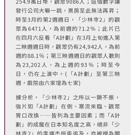
254.9萬日幣，觀眾9086人；這個數字讓
發行公司大嚇一跳，票房至此無法再昇；
時至3月的第2週週日，「少林寺2」的觀
眾為6471人，為前週的71.2％；此片已
在四月六反看「A計劃」在3月上旬進入第
二映週週日時，觀眾仍有24,942人，為前
週的88.1％；第三映週週日的觀眾人數則
為23,202人，為上週的93％；時至今
日，仍在上演中。(「A計劃」至第三映
週，戲院由六家增為七家)
據分析，「少林寺2」之所以一獗不振，
強片如「A計劃」在側、寒流來臨、觀眾
胃口改換……皆列為主要因素；而「A計
劃」的成龍在日本知名度之高，絕非「少
林寺2」的李連杰所能追及，亦被視為關