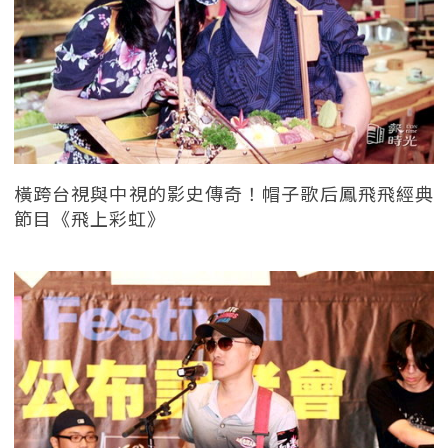
橫跨台視與中視的影史傳奇！帽子歌后鳳飛飛經典
節目《飛上彩虹》