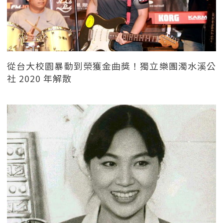
從台大校園暴動到榮獲金曲獎！獨立樂團濁水溪公
社 2020 年解散