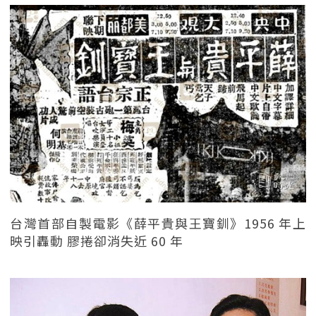
台灣首部自製電影《薛平貴與王寶釧》1956 年上
映引轟動 膠捲卻消失近 60 年