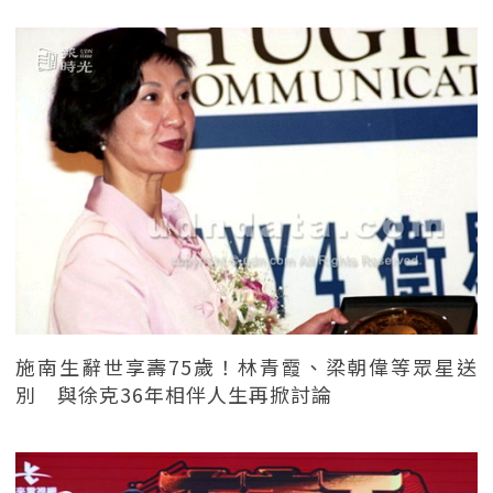
施南生辭世享壽75歲！林青霞、梁朝偉等眾星送
別 與徐克36年相伴人生再掀討論