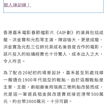
蛙人操訓練！
香港嘉禾電影春節檔影片《A計劃》的演員包括成
龍、洪金寶和元彪等主演，陣容強大，更是成龍、
洪金寶及元彪三位師兄弟成名後首度合作的電影，
該片投入的拍攝經費也十分驚人，成本出入之大，
令人咋舌。
為了配合20紀初的場景設計，嘉禾甚至到處找尋
一艘適合1900年代造型的戰船，由於這艘戰船是
主景、主戲，劇組最後用瑞典三桅帆船改裝而成，
光是這一筆道具租金與改建費就接近港幣500萬
元，約台幣2000萬元，十分可觀。