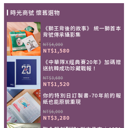
時光商號 懷舊選物
《獅王背後的故事》 統一獅首本
背號傳承攝影集
NT$4,000
NT$1,580
《中華隊X經典賽20年》加碼贈
送抗韓成功珍藏戰報！
NT$3,680
NT$1,520
你的特別日訂製書-70年前的報
紙也能原貌重現
NT$6,000
NT$3,280