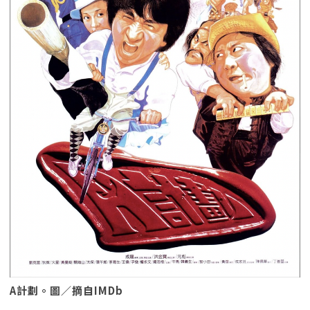
A計劃。圖／摘自IMDb