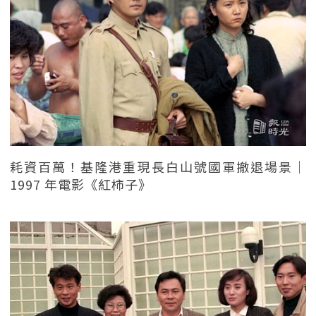
耗資百萬！基隆港重現長白山號國軍撤退場景｜
1997 年電影《紅柿子》