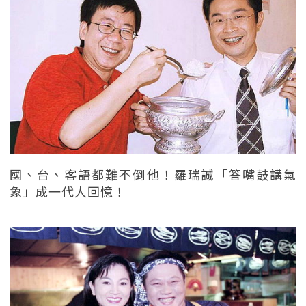
國、台、客語都難不倒他！羅瑞誠「答嘴鼓講氣
象」成一代人回憶！