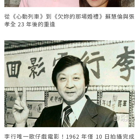
從《心動列車》到《欠妳的那場婚禮》蘇慧倫與張
孝全 23 年後的重逢
李行唯一歌仔戲電影！1962 年僅 10 日拍攝完成