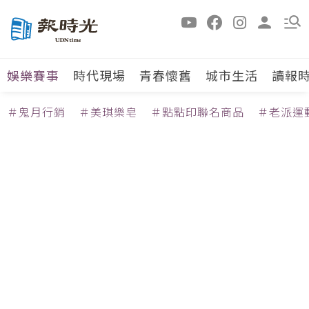
娛樂賽事
時代現場
青春懷舊
城市生活
讀報
＃鬼月行銷
＃美琪樂皂
＃點點印聯名商品
＃老派運