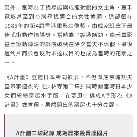
另外，當時為了找尋能與成龍對戲的女主角，嘉禾
電影甚至到台灣尋找適合的女性擔綱，這部戲在
1985年的第4屆香港電影金像獎，由成家班拿下最
佳武術動作指導獎。當時為了製造話題，嘉禾電影
甚至策動聯映的戲院破例在除夕當天不休假，最後
遭到片商公會反對未達成目的也成為當時的花絮之
一。
《A計畫》登陸日本所向披靡，不但澈底擊垮功夫
皇帝李連杰的《少林寺第二集》同時讓當時日本少
女們紛紛穿起水手服，在寒風中排成A字形為《A
計畫》做宣傳，果然開出的票房也十分亮麗。
A計劃三破紀錄 成為歷來最賣座國片