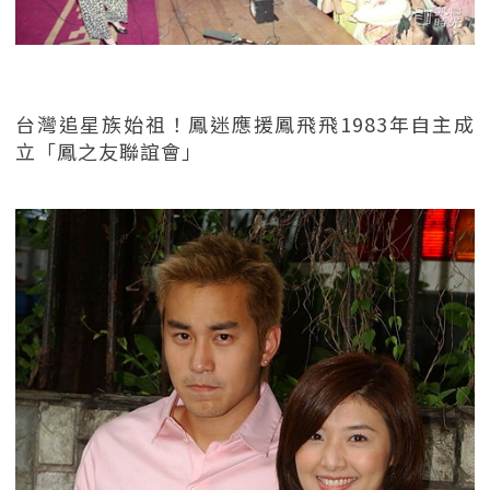
台灣追星族始祖！鳳迷應援鳳飛飛1983年自主成
立「鳳之友聯誼會」