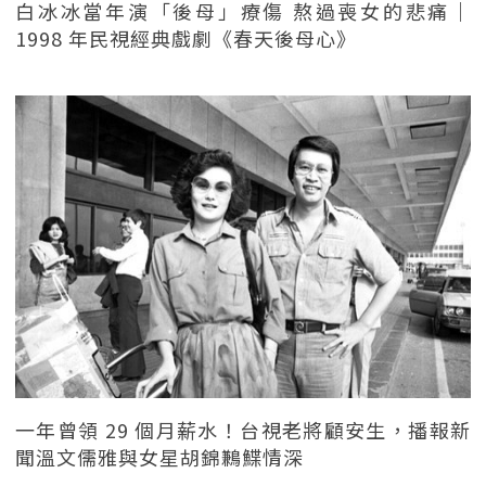
白冰冰當年演「後母」療傷 熬過喪女的悲痛｜
1998 年民視經典戲劇《春天後母心》
一年曾領 29 個月薪水！台視老將顧安生，播報新
聞溫文儒雅與女星胡錦鶼鰈情深