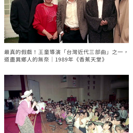
最真的假戲！王童導演「台灣近代三部曲」之一，
道盡異鄉人的無奈｜1989年《香蕉天堂》