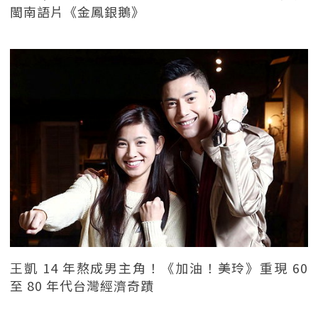
閩南語片《金鳳銀鵝》
王凱 14 年熬成男主角！《加油！美玲》重現 60
至 80 年代台灣經濟奇蹟