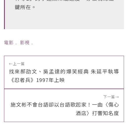
鍵所在。
電影
﹒
影視
﹒
←
上一篇
找來郝劭文、吳孟達的爆笑經典 朱延平執導
《忍者兵》1997年上映
下一篇
→
施文彬不會台語卻以台語歌起家！一曲〈傷心
酒店〉打響知名度