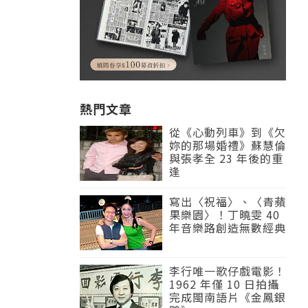
熱門文章
從《心動列車》到《欠
妳的那場婚禮》蘇慧倫
與張孝全 23 年後的重
逢
寫出〈祝福〉、〈青蘋
果樂園〉！丁曉雯 40
年音樂路創造無數經典
李行唯一歌仔戲電影！
1962 年僅 10 日拍攝
完成閩南語片《金鳳銀