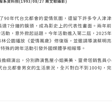
料照(1993/08/27 周文郁攝影)
現了90年代台北都會的愛情氛圍，還留下許多令人津
長達7分鐘的鏡頭，成為影史上的代表性畫面。兩年前
活動，意外掀起話題。今年活動進入第二屆，2025
森林公園播放《愛情萬歲》修復版，並邀請導演蔡明亮
場特殊的跨年活動引發外國媒體爭相報導。
員擔綱演出，分別飾演售屋小姐美美、靈骨塔銷售員小
代台北都會男女的生活景況，全片對白不到100句，