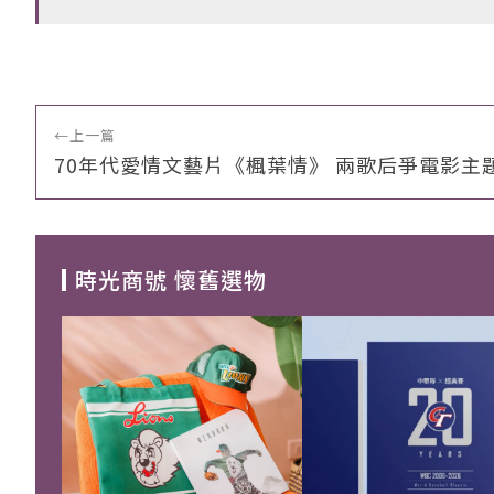
←
上一篇
70年代愛情文藝片《楓葉情》 兩歌后爭電影主
時光商號 懷舊選物