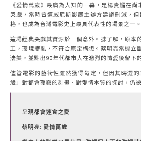
《愛情萬歲》最廣為人知的一幕，是楊貴媚在尚
哭戲，當時曾遭威尼斯影展主辦方建議刪減，但
格，也成為台灣電影史上最具代表性的場景之一
這場經典哭戲其實源於一個意外。據了解，原本
工，環境髒亂，不符合原定構想。蔡明亮當機立
淒美，並點出90年代都市人在激烈的情愛後留下
儘管電影的藝術性雖然獲得肯定，但因其晦澀的
歲」對都會孤寂的刻畫、對愛情本質的探討，仍
呈現都會速食之愛
蔡明亮: 愛情萬歲