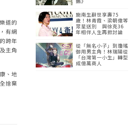
鵝》
施南生辭世享壽75
歲！林青霞、梁朝偉等
津樂道的
眾星送別 與徐克36
，有網
年相伴人生再掀討論
年的跨年
從「無名小子」到瓊瑤
及主角
御用男主角！林瑞陽從
「台灣第一小生」轉型
成億萬商人
康、地
完全捨棄