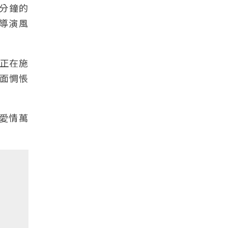
分鐘的
導演風
正在施
面惆悵
愛情萬