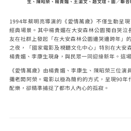
生、陳昭榮、楊貴媚、王渝文、趙文瑄。圖／聯合報系資
1994年蔡明亮導演的《愛情萬歲》不僅生動呈
經典場景。其中楊貴媚在大安森林公園獨自哭泣
友在社群上發起「在大安森林公園邊哭邊跨年」的
之夜，「國家電影及視聽文化中心」特別在大安
楊貴媚、李康生現身，與民眾一同迎接新年。這
《愛情萬歲》由楊貴媚、李康生、陳昭榮三位演
攤老闆阿榮。電影以極為簡約的方式，呈現90年
配樂，卻精準捕捉了都市人內心的孤寂。