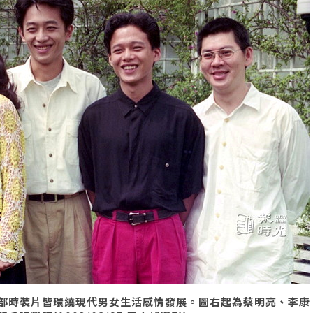
部時裝片皆環繞現代男女生活感情發展。圖右起為蔡明亮、李康