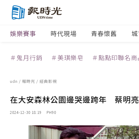
娛樂賽事
時代現場
青春懷舊
城
＃鬼月行銷
＃美琪樂皂
＃點點印聯名商
udn
/
報時光
/
經典影視
在大安森林公園邊哭邊跨年 蔡明亮
2024-12-30 18:19
PH90