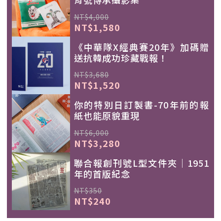
NT$4,000
NT$1,580
《中華隊X經典賽20年》加碼贈
送抗韓成功珍藏戰報！
NT$3,680
NT$1,520
你的特別日訂製書-70年前的報
紙也能原貌重現
NT$6,000
NT$3,280
聯合報創刊號L型文件夾｜1951
年的首版紀念
NT$350
NT$240