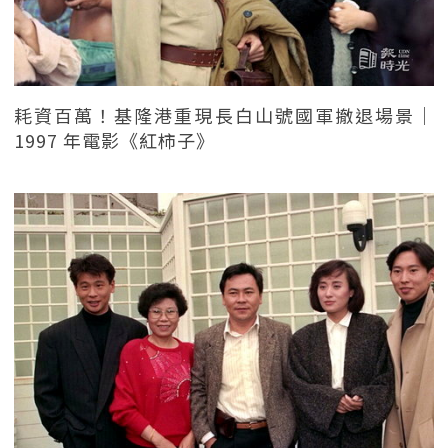
耗資百萬！基隆港重現長白山號國軍撤退場景｜
1997 年電影《紅柿子》