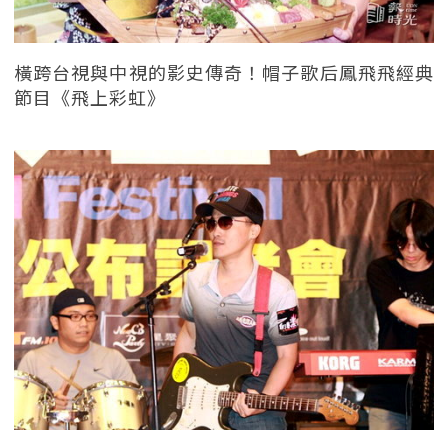
橫跨台視與中視的影史傳奇！帽子歌后鳳飛飛經典
節目《飛上彩虹》