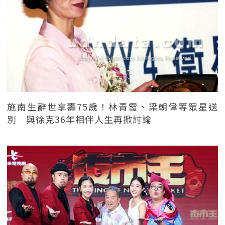
施南生辭世享壽75歲！林青霞、梁朝偉等眾星送
別 與徐克36年相伴人生再掀討論