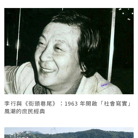
李行與《街頭巷尾》：1963 年開啟「社會寫實」
風潮的庶民經典