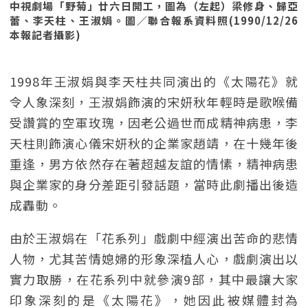
中視劇場「野菊」廿六日開工，圖為（左起）梁修身、歸亞
蕾、李天柱、王淑娟。圖／聯合報系資料照(1990/12/26
本報記者攝影)
1998年王淑娟與李天柱共同演出的《太陽花》就
令人象深刻，王淑娟飾演的宋妍秋年輕時是歌喉備
受讚賞的空軍玫瑰，因老公過世而成精神病患，李
天柱則飾演心儀宋妍秋的企業家趙靖，在十幾年後
重逢，男方依然存在著超越友誼的情愫，精神病患
與企業家的身分差距引發話題，當時此劇播出後造
成轟動。
由於王淑娟在「花系列」戲劇中經演出苦命的悲情
人物，尤其苦情媳婦的形象深植人心，戲劇演出以
實力取勝，在花系列中就參演9部，其中最讓大家
印象深刻的是《太陽花》，她因此被媒體封為