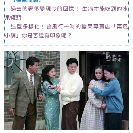
過去的奢侈變現今的回憶！ 生病才能吃到的水
果罐頭
造型多樣化！曾風行一時的糖果專賣店「菓風
小舖」你是否還有印象呢？