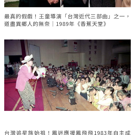
最真的假戲！王童導演「台灣近代三部曲」之一，
道盡異鄉人的無奈｜1989年《香蕉天堂》
台灣追星族始祖！鳳迷應援鳳飛飛1983年自主成