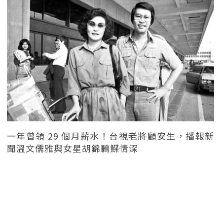
一年曾領 29 個月薪水！台視老將顧安生，播報新
聞溫文儒雅與女星胡錦鶼鰈情深