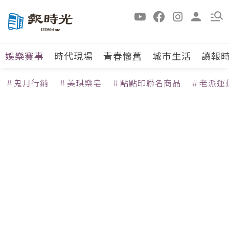
娛樂賽事
時代現場
青春懷舊
城市生活
讀報
＃鬼月行銷
＃美琪樂皂
＃點點印聯名商品
＃老派運