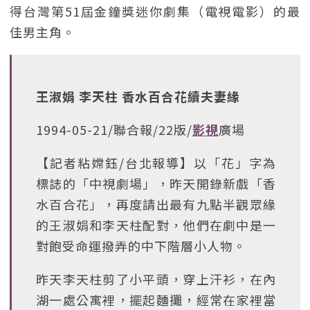
得台灣第51屆金鐘獎迷你劇集（電視電影）的最
佳男主角。
王淑娟 李天柱 香水百合花續夫妻緣
1994-05-21/聯合報/22版/
影視
廣場
【記者粘嫦鈺/台北報導】以「花」字為
標誌的「中視劇場」，昨天開錄新戲「香
水百合花」，再度請出最有九點半觀眾緣
的王淑娟和李天柱配對，他們在劇中是一
對飽受命運撥弄的中下階層小人物。
昨天李天柱剪了小平頭，穿上汗衫，在內
湖一處公寓裡，擺起麵攤，經常在家裡當