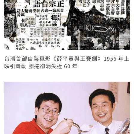
台灣首部自製電影《薛平貴與王寶釧》1956 年上
映引轟動 膠捲卻消失近 60 年