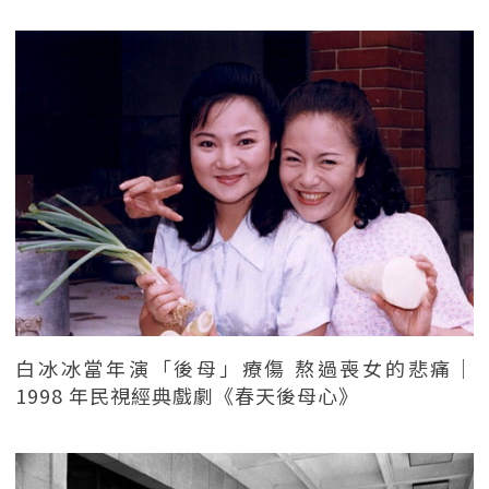
白冰冰當年演「後母」療傷 熬過喪女的悲痛｜
1998 年民視經典戲劇《春天後母心》