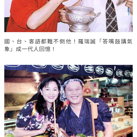
國、台、客語都難不倒他！羅瑞誠「答嘴鼓講氣
象」成一代人回憶！