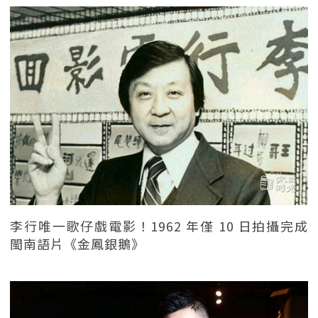
李行唯一歌仔戲電影！1962 年僅 10 日拍攝完成
閩南語片《金鳳銀鵝》