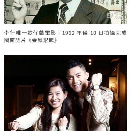
李行唯一歌仔戲電影！1962 年僅 10 日拍攝完成
閩南語片《金鳳銀鵝》