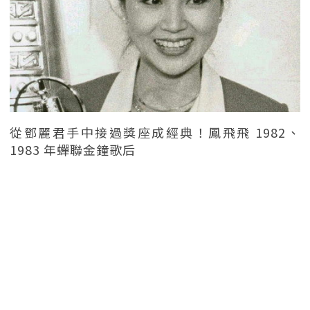
從鄧麗君手中接過獎座成經典！鳳飛飛 1982、
1983 年蟬聯金鐘歌后