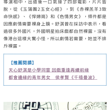
導演相中，出道後一口氣接了四部電影，片片皆
脫，從《玉蒲團2玉女心經》，到《赤裸羔羊3致
命快感》、《悍婦崗》和《色情男女》，條件都是
因應劇情需要裸身上鏡。舒淇曾在採訪中表示，看
過很多外國片，外國明星拍床戲都自然裸露，沒有
像港台這樣大驚小怪，所以劇情若需要，她並不排
斥裸露。
【推薦閱讀】
天心舒淇是小學同窗 因戲重逢再續前緣
都會邊緣的青年男女 侯孝賢《千禧曼波》