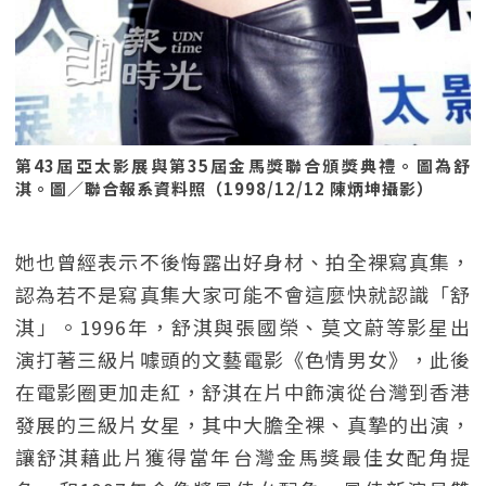
第43屆亞太影展與第35屆金馬獎聯合頒獎典禮。圖為舒
淇。圖／聯合報系資料照（1998/12/12 陳炳坤攝影）
她也曾經表示不後悔露出好身材、拍全裸寫真集，
認為若不是寫真集大家可能不會這麼快就認識「舒
淇」。1996年，舒淇與張國榮、莫文蔚等影星出
演打著三級片噱頭的文藝電影《色情男女》，此後
在電影圈更加走紅，舒淇在片中飾演從台灣到香港
發展的三級片女星，其中大膽全裸、真摯的出演，
讓舒淇藉此片獲得當年台灣金馬獎最佳女配角提