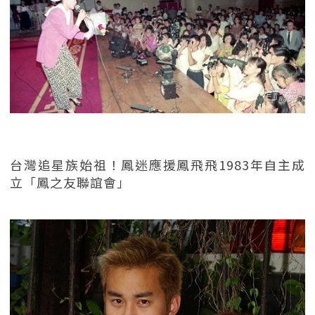
台灣追星族始祖！鳳迷應援鳳飛飛1983年自主成
立「鳳之友聯誼會」