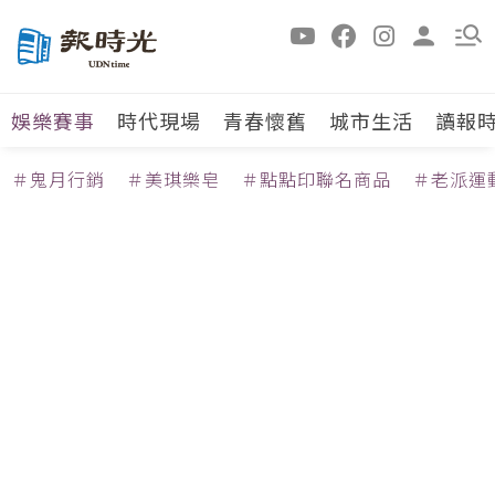
娛樂賽事
時代現場
青春懷舊
城市生活
讀報
＃鬼月行銷
＃美琪樂皂
＃點點印聯名商品
＃老派運