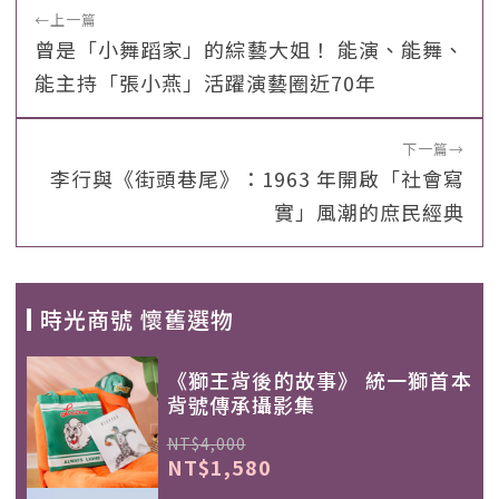
←
上一篇
曾是「小舞蹈家」的綜藝大姐！ 能演、能舞、
能主持「張小燕」活躍演藝圈近70年
下一篇
→
李行與《街頭巷尾》：1963 年開啟「社會寫
實」風潮的庶民經典
時光商號 懷舊選物
《獅王背後的故事》 統一獅首本
背號傳承攝影集
NT$4,000
NT$1,580