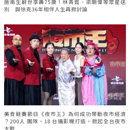
施南生辭世享壽75歲！林青霞、梁朝偉等眾星送
別 與徐克36年相伴人生再掀討論
美食競賽節目《夜市王》為何成功帶動夜市經濟
？200人 團隊、18 台攝影機打造，掀起全台夜市
大戰