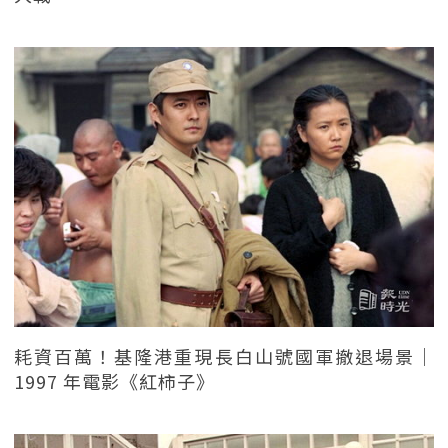
耗資百萬！基隆港重現長白山號國軍撤退場景｜
1997 年電影《紅柿子》