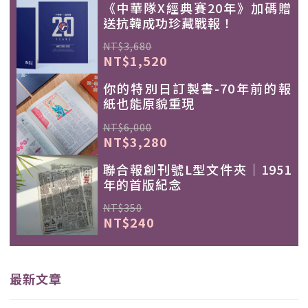
《中華隊X經典賽20年》加碼贈
送抗韓成功珍藏戰報！
NT$3,680
NT$1,520
你的特別日訂製書-70年前的報
紙也能原貌重現
NT$6,000
NT$3,280
聯合報創刊號L型文件夾｜1951
年的首版紀念
NT$350
NT$240
最新文章