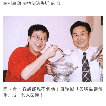
映引轟動 膠捲卻消失近 60 年
國、台、客語都難不倒他！羅瑞誠「答嘴鼓講氣
象」成一代人回憶！