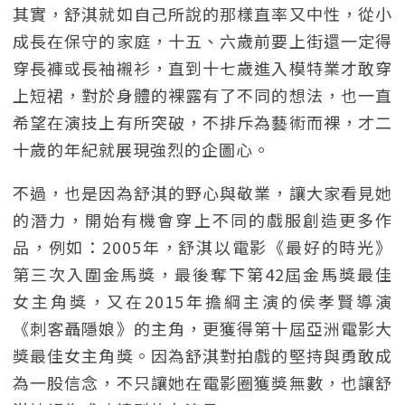
其實，舒淇就如自己所說的那樣直率又中性，從小
成長在保守的家庭，十五、六歲前要上街還一定得
穿長褲或長袖襯衫，直到十七歲進入模特業才敢穿
上短裙，對於身體的裸露有了不同的想法，也一直
希望在演技上有所突破，不排斥為藝術而裸，才二
十歲的年紀就展現強烈的企圖心。
不過，也是因為舒淇的野心與敬業，讓大家看見她
的潛力，開始有機會穿上不同的戲服創造更多作
品，例如：2005年，舒淇以電影《最好的時光》
第三次入圍金馬獎，最後奪下第42屆金馬獎最佳
女主角獎，又在2015年擔綱主演的侯孝賢導演
《刺客聶隱娘》的主角，更獲得第十屆亞洲電影大
獎最佳女主角獎。因為舒淇對拍戲的堅持與勇敢成
為一股信念，不只讓她在電影圈獲獎無數，也讓舒