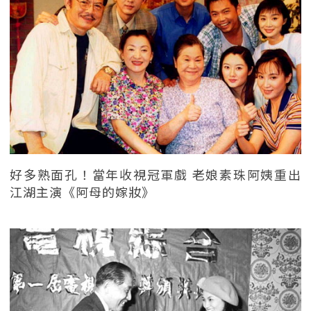
好多熟面孔！當年收視冠軍戲 老娘素珠阿姨重出
江湖主演《阿母的嫁妝》