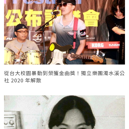
從台大校園暴動到榮獲金曲獎！獨立樂團濁水溪公
社 2020 年解散