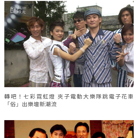
轉吧！七彩霓虹燈 夾子電動大樂隊跳電子花車
「俗」出樂壇新潮流