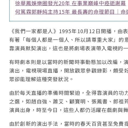
徐華鳳娛樂圈發光20年 在事業巔峰中癌逝謝幕
何篤霖郭靜純主持15年 最長壽的命理節目｜命
《我們一家都是人》1995年10月12日開播，
有著「每個人都是一個人、所以請尊重大家」的
靠演員默契演出，這也是將劇場表演帶入電視的
有時劇本則是以當時的新聞時事動態加以改編，演
演出，電視現場直播，開放觀眾參觀錄影，頗受
眾卻能理解這種突發狀況。
由於每天直播的準備時間緊迫，全得靠演員的功
之選，如趙自強、蕭艾、顧寶明、張鳳書、郎祖
演員出身，時至今日，這些人都仍活躍在戲劇與
由於創新的演出手法，當時的春天百貨甚至免費