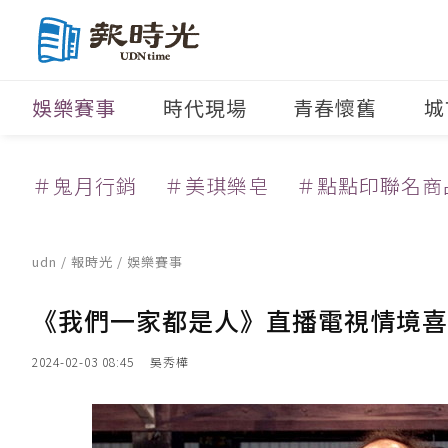
娛樂賽事
時代現場
青春懷舊
城
＃鬼月行銷
＃美琪樂皂
＃點點印聯名商
udn
/
報時光
/
娛樂賽事
《我們一家都是人》直播電視情境喜
2024-02-03 08:45
吳秀樺