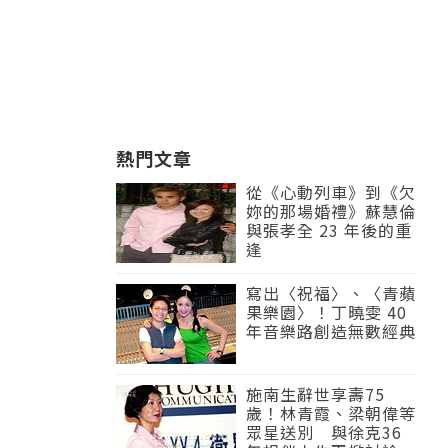
熱門文章
從《心動列車》到《欠
妳的那場婚禮》蘇慧倫
與張孝全 23 年後的重
逢
寫出〈祝福〉、〈青蘋
果樂園〉！丁曉雯 40
年音樂路創造無數經典
施南生辭世享壽75
歲！林青霞、梁朝偉等
眾星送別 與徐克36