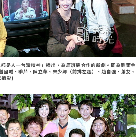
家都是人─台灣精神」播出，為原班底合作的新劇。圖為劉爾金
曾國城、季芹、陳立華、宋少卿（前排左起）、趙自強、蕭艾、
光攝影)