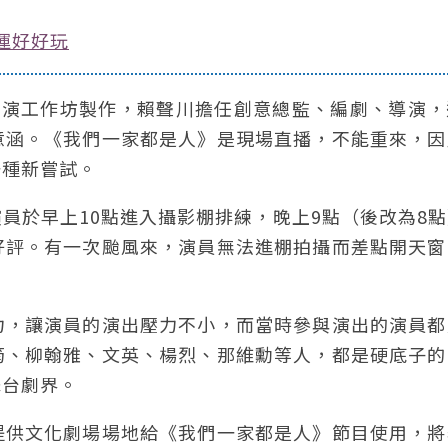
運好好玩
由表演工作坊製作，賴聲川擔任創意總監、編劇、導演
意涵。《我們一家都是人》是現場直播，不能重來，因
一種新嘗試。
員於早上10點進入攝影棚排練，晚上9點（後改為8
好評。有一次颱風來，演員無法進棚拍攝而差點開天窗
力，讓演員的演出壓力不小，而當時參與演出的演員都
筠、柳翰雅、文英、楊烈、那維勳等人，都是硬底子的
舞台劇界。
提供文化劇場場地給《我們一家都是人》節目使用，將