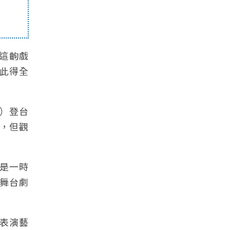
，這齣戲
此得全
點）登台
，但觀
是一時
舞台劇
表演藝