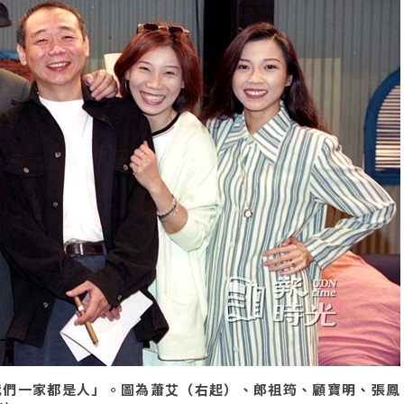
我們一家都是人」。圖為蕭艾（右起）、郎祖筠、顧寶明、張鳳