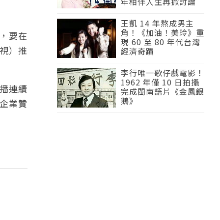
年相伴人生再掀討論
王凱 14 年熬成男主
角！《加油！美玲》重
代，要在
現 60 至 80 年代台灣
視）推
經濟奇蹟
李行唯一歌仔戲電影！
1962 年僅 10 日拍攝
播連續
完成閩南語片《金鳳銀
鵝》
企業贊