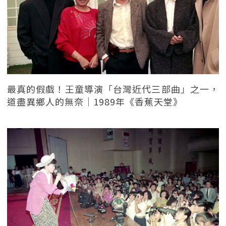
最真的假戲！王童導演「台灣近代三部曲」之一，
道盡異鄉人的無奈｜1989年《香蕉天堂》