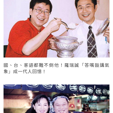
國、台、客語都難不倒他！羅瑞誠「答嘴鼓講氣
象」成一代人回憶！