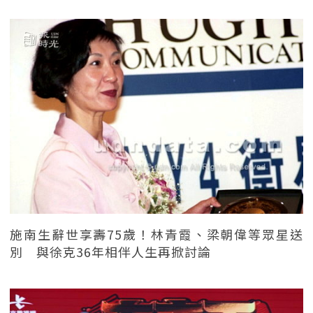
施南生辭世享壽75歲！林青霞、梁朝偉等眾星送
別 與徐克36年相伴人生再掀討論