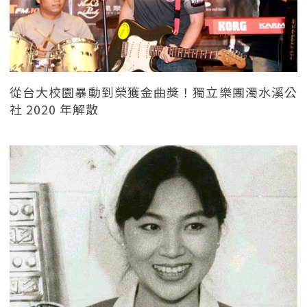
從台大校園暴動到榮獲金曲獎！獨立樂團濁水溪公
社 2020 年解散