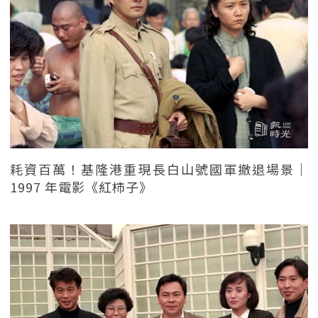
耗資百萬！基隆港重現長白山號國軍撤退場景｜
1997 年電影《紅柿子》