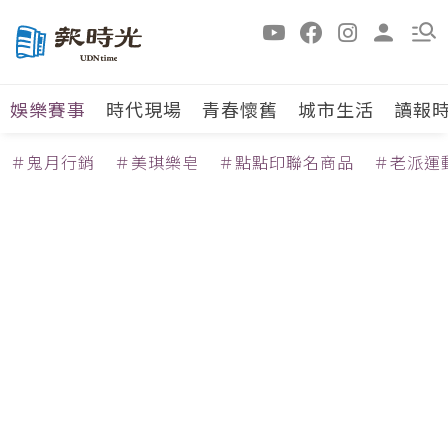
娛樂賽事
時代現場
青春懷舊
城市生活
讀報
＃鬼月行銷
＃美琪樂皂
＃點點印聯名商品
＃老派運