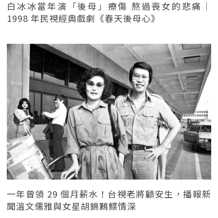
白冰冰當年演「後母」療傷 熬過喪女的悲痛｜
1998 年民視經典戲劇《春天後母心》
一年曾領 29 個月薪水！台視老將顧安生，播報新
聞溫文儒雅與女星胡錦鶼鰈情深