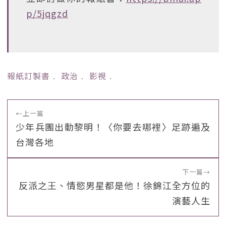
p/5jqgzd
報紙訂製書
﹒
政治
﹒
影視
﹒
←
上一篇
少年兵團出動黎明！〈你要去哪裡〉足跡遍及
台灣各地
下一篇
→
反派之王、情慾男星都是他！徐錦江全方位的
演藝人生