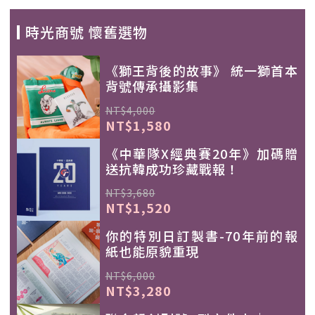
時光商號 懷舊選物
《獅王背後的故事》 統一獅首本
背號傳承攝影集
NT$4,000
NT$1,580
《中華隊X經典賽20年》加碼贈
送抗韓成功珍藏戰報！
NT$3,680
NT$1,520
你的特別日訂製書-70年前的報
紙也能原貌重現
NT$6,000
NT$3,280