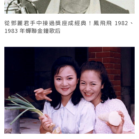
從鄧麗君手中接過獎座成經典！鳳飛飛 1982、
1983 年蟬聯金鐘歌后