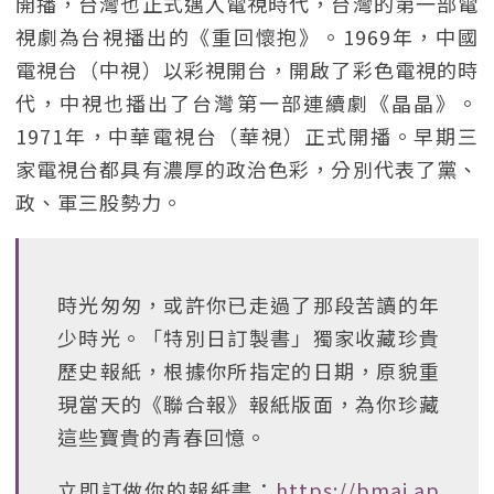
開播，台灣也正式邁入電視時代，台灣的第一部電
視劇為台視播出的《重回懷抱》。1969年，中國
電視台（中視）以彩視開台，開啟了彩色電視的時
代，中視也播出了台灣第一部連續劇《晶晶》。
1971年，中華電視台（華視）正式開播。早期三
家電視台都具有濃厚的政治色彩，分別代表了黨、
政、軍三股勢力。
時光匆匆，或許你已走過了那段苦讀的年
少時光。「特別日訂製書」獨家收藏珍貴
歷史報紙，根據你所指定的日期，原貌重
現當天的《聯合報》報紙版面，為你珍藏
這些寶貴的青春回憶。
立即訂做你的報紙書：
https://bmai.ap