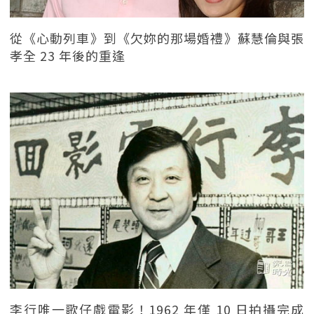
從《心動列車》到《欠妳的那場婚禮》蘇慧倫與張
孝全 23 年後的重逢
李行唯一歌仔戲電影！1962 年僅 10 日拍攝完成