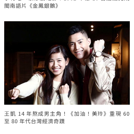
閩南語片《金鳳銀鵝》
王凱 14 年熬成男主角！《加油！美玲》重現 60
至 80 年代台灣經濟奇蹟