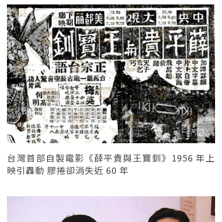
台灣首部自製電影《薛平貴與王寶釧》1956 年上
映引轟動 膠捲卻消失近 60 年