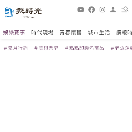
娛樂賽事
時代現場
青春懷舊
城市生活
讀報
＃鬼月行銷
＃美琪樂皂
＃點點印聯名商品
＃老派運