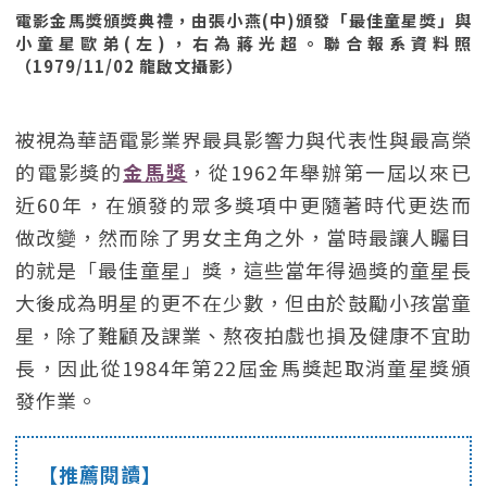
電影金馬獎頒獎典禮，由張小燕(中)頒發「最佳童星獎」與
小童星歐弟(左)，右為蔣光超。聯合報系資料照
（1979/11/02 龍啟文攝影）
被視為華語電影業界最具影響力與代表性與最高榮
的電影獎的
金馬獎
，從1962年舉辦第一屆以來已
近60年，在頒發的眾多獎項中更隨著時代更迭而
做改變，然而除了男女主角之外，當時最讓人矚目
的就是「最佳童星」獎，這些當年得過獎的童星長
大後成為明星的更不在少數，但由於鼓勵小孩當童
星，除了難顧及課業、熬夜拍戲也損及健康不宜助
長，因此從1984年第22屆金馬獎起取消童星獎頒
發作業。
【推薦閱讀】