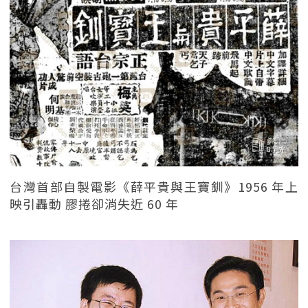
台灣首部自製電影《薛平貴與王寶釧》1956 年上
映引轟動 膠捲卻消失近 60 年