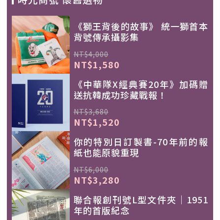
《獅王背後的故事》 統一獅首本
背號傳承攝影集
NT$4,000
NT$1,580
《中華隊X經典賽20年》加碼贈
送抗韓成功珍藏戰報！
NT$3,680
NT$1,520
你的特別日訂製書-70年前的報
紙也能原貌重現
NT$6,000
NT$3,280
聯合報創刊號L型文件夾｜1951
年的首版紀念