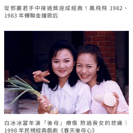
從鄧麗君手中接過獎座成經典！鳳飛飛 1982、
1983 年蟬聯金鐘歌后
白冰冰當年演「後母」療傷 熬過喪女的悲痛｜
1998 年民視經典戲劇《春天後母心》