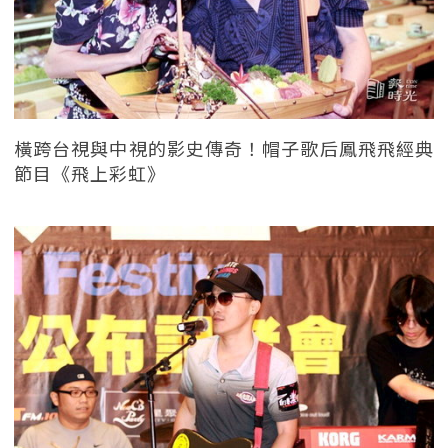
橫跨台視與中視的影史傳奇！帽子歌后鳳飛飛經典
節目《飛上彩虹》