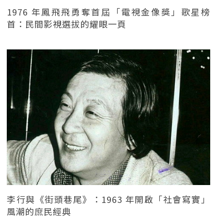
1976 年鳳飛飛勇奪首屆「電視金像獎」歌星榜
首：民間影視選拔的耀眼一頁
李行與《街頭巷尾》：1963 年開啟「社會寫實」
風潮的庶民經典