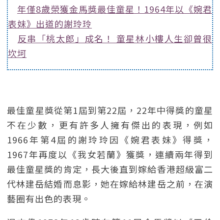
年僅8歲榮獲金馬獎最佳童星！1964年以《婉君
表妹》出道的謝玲玲
反串「桃太郎」成名！ 童星林小樓人生卻曾很
坎坷
最佳童星獎從第1屆到第22屆，22年中得獎的童星
不在少數，更有許多人擁有傑出的表現，例如
1966年第4屆的謝玲玲因《婉君表妹》得獎，
1967年再度以《我女若蘭》獲獎，連續兩年得到
最佳童星獎的肯定，長大後直到嫁給香港超級富二
代林建岳結婚而息影，她在嫁給林建岳之前，在演
藝圈有出色的表現。