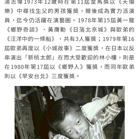
湯志偉1973年12歲時在第11屆金馬獎以《天倫
樂》中尋找生父的男孩獲獎，爾後成為實力派演
員，迄今仍活躍在演藝圈。1978年第15屆黃一龍
《鄉野奇談》、黃膺勳《日落北京城》與歐弟的
《汪洋中的一條船》，共有3人獲獎；1979年第16
屆歐弟再度以《小城故事》二度獲獎，在日本以反
串演出「新桃太郎」在而大受歡迎的林小樓，則是
在1980年第17屆以《鄉野人》獲獎，而同年歐弟
則以《早安台北》三度獲獎。