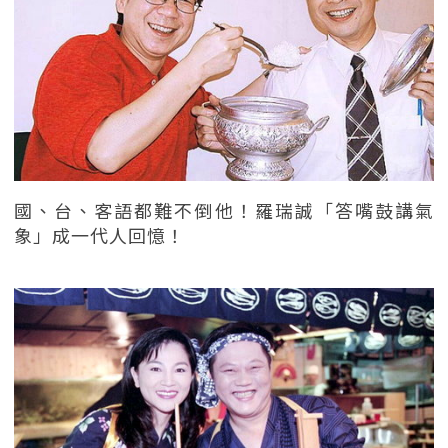
國、台、客語都難不倒他！羅瑞誠「答嘴鼓講氣
象」成一代人回憶！