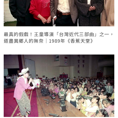
最真的假戲！王童導演「台灣近代三部曲」之一，
道盡異鄉人的無奈｜1989年《香蕉天堂》