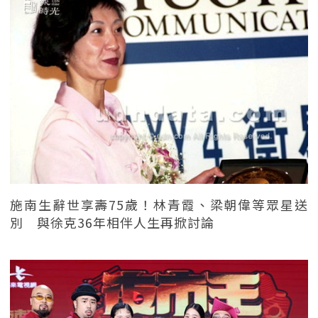
施南生辭世享壽75歲！林青霞、梁朝偉等眾星送
別 與徐克36年相伴人生再掀討論