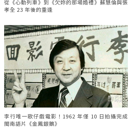
從《心動列車》到《欠妳的那場婚禮》蘇慧倫與張
孝全 23 年後的重逢
李行唯一歌仔戲電影！1962 年僅 10 日拍攝完成
閩南語片《金鳳銀鵝》