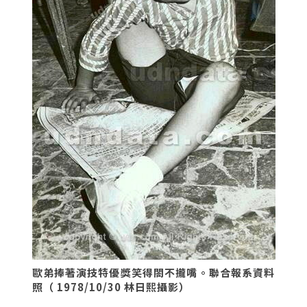
歐弟捧著演技特優獎笑得閤不攏嘴。聯合報系資料
照（ 1978/10/30 林日熙攝影）