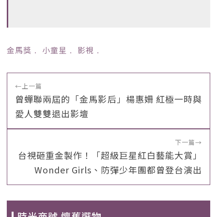
金馬獎
﹒
小童星
﹒
影視
﹒
←
上一篇
曾蟬聯兩屆的「金馬影后」楊惠姍 紅極一時與
愛人雙雙退出影壇
下一篇
→
台視砸重金製作！「超級巨星紅白藝能大賞」
Wonder Girls、防彈少年團都曾登台演出
時光商號 懷舊選物