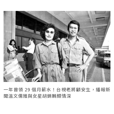
一年曾領 29 個月薪水！台視老將顧安生，播報新
聞溫文儒雅與女星胡錦鶼鰈情深