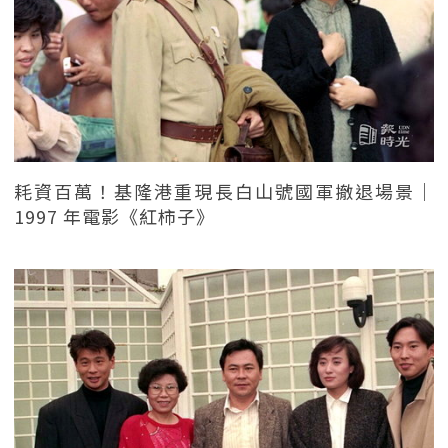
耗資百萬！基隆港重現長白山號國軍撤退場景｜
1997 年電影《紅柿子》