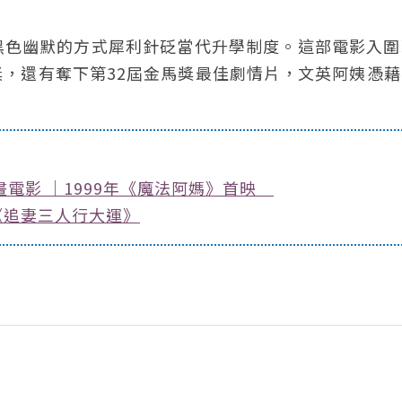
黑色幽默的方式犀利針砭當代升學制度。這部電影入圍
，還有奪下第32屆金馬獎最佳劇情片，文英阿姨憑藉
電影 ｜1999年《魔法阿媽》首映
《追妻三人行大運》