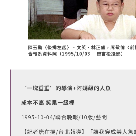
陳玉勳〈後排左起〉、文英、林正盛，席敬倫〈前
合報系資料照（1995/10/03 曾吉松攝影）
‘一塊垂垂’的導演+阿媽級的人魚
成本不高 笑果一級棒
1995-10-04/聯合晚報/10版/藝聞
【記者唐在揚/台北報導】「讓我穿成美人魚