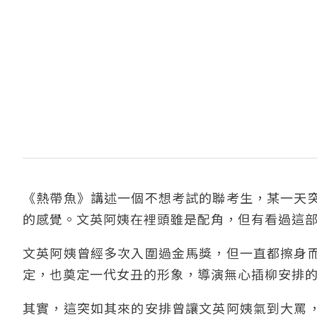
《熱帶魚》講述一個不想考試的聯考生，某一天
的感覺。文英阿姨在裡頭雖是配角，但有看過這
文英阿姨曾經多次入圍過金馬獎，但一直都擦身
定，也奠定一代女丑的形象，導演無心插柳安排
其實，這突如其來的安排曾讓文英阿姨氣到大罵