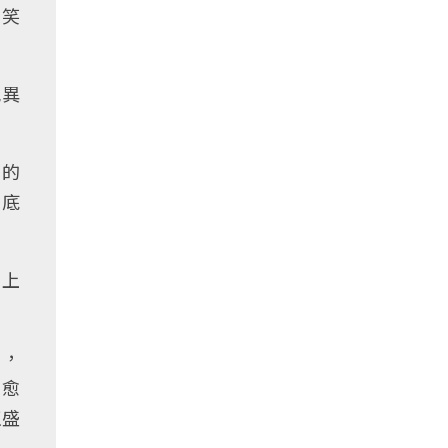
的笑
氛異
本的
多底
己上
」，
演愈
正盛