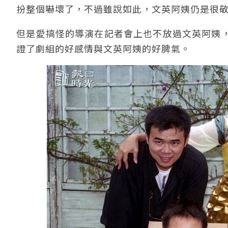
扮整個嚇壞了，不過雖說如此，文英阿姨仍是很
但是愛搞怪的導演在記者會上也不放過文英阿姨
證了劇組的好感情與文英阿姨的好脾氣。