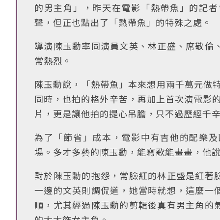
的男主角」，昨天在電影「熱帶魚」的記者
聲，但正也點出了「熱帶魚」的特殊之處。
導演陳玉勳率同演員文英、林正盛、席敬倫
常熱烈。
陳玉勳說，「熱帶魚」本來想用兩千萬元做特
同時，也拍的格外辛苦，再加上首次演電影的
片，更是讓他拍的提心吊膽，只不過歷經千
為了「節省」成本，電影中有吉他的配樂及
場。多才多藝的陳玉勳，能寫歌能畫畫，他
對於陳玉勳的抱怨，常臉紅的林正盛是紅著
一邊的文英則調侃道，她當時就想，這麼一
順，尤其經過陳玉勳的剪輯後真有男主角的
的太太飾女主角。