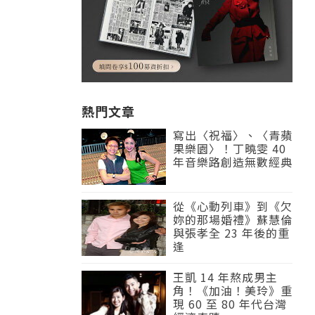
熱門文章
寫出〈祝福〉、〈青蘋
果樂園〉！丁曉雯 40
年音樂路創造無數經典
從《心動列車》到《欠
妳的那場婚禮》蘇慧倫
與張孝全 23 年後的重
逢
王凱 14 年熬成男主
角！《加油！美玲》重
現 60 至 80 年代台灣