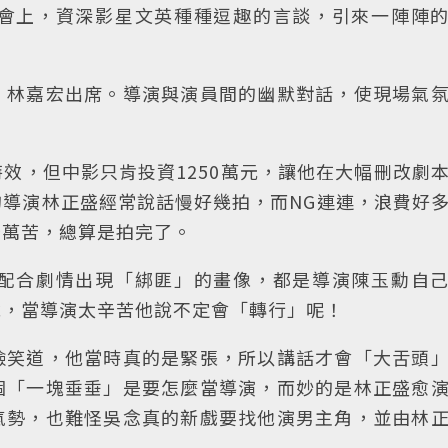
會上，資深影星文英種種逗趣的言談，引來一陣陣
、林嘉宏出席。導演與演員間的幽默對話，使現場氣
效，但中影只肯投資1250萬元，讓他在大幅刪改劇
導演林正盛經常說話慢好幾拍，而NG連連，浪費好
辛萬苦，總算是拍完了。
配合劇情出現「綁匪」的畫像，都是導演陳玉勳自
說，當導演太辛苦他說不定會「轉行」呢！
臉笑道，他當時真的是緊張，所以講話才會「大舌頭
個「一塊垂垂」是要怎麼當導演，而妙的是林正盛愈
氣勢，也難怪吳念真的新戲要找他演男主角，並由林