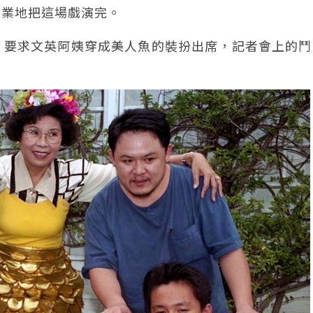
敬業地把這場戲演完。
，要求文英阿姨穿成美人魚的裝扮出席，記者會上的鬥