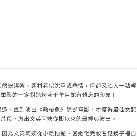
突然被綁架，題材看似沈重或悲情，但卻又給人一點輕
部電影的一定對她扮演千年巨蛇有難忘的印象！
而過，直到演出《熱帶魚》這部電影，才獲得最佳女配
的片段，激出文英阿姨從影以來的最經典演出。
，因為文英阿姨從小最怕蛇，當她化完妝看見鏡子裡自