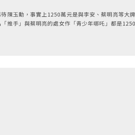
待陳玉勳，事實上1250萬元是與李安、蔡明亮等大
「推手」與蔡明亮的處女作「青少年哪吒」都是125