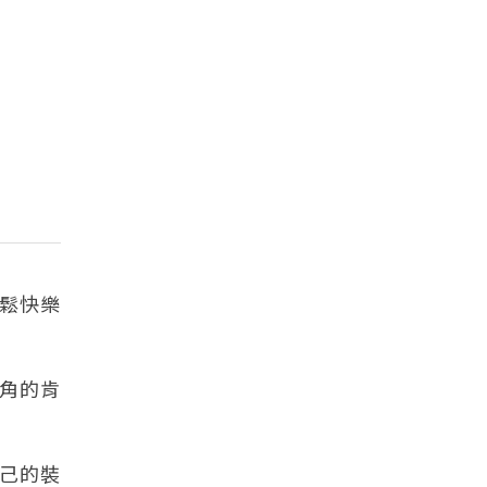
鬆快樂
角的肯
己的裝