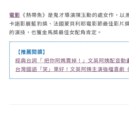
電影
《熱帶魚》是鬼才導演陳玉勳的處女作，以
卡諾影展藍豹獎、法國蒙貝利耶電影節最佳影片獎
的演技，也獲金馬獎最佳女配角肯定。
【推薦閱讀】
經典台詞「 把你阿媽賣掉！」文英阿姨配音動畫
台灣國語「笑」果好！文英阿姨主演強檔喜劇