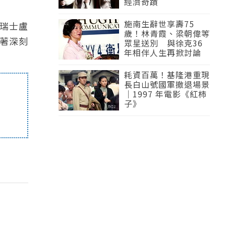
經濟奇蹟
施南生辭世享壽75
瑞士盧
歲！林青霞、梁朝偉等
著深刻
眾星送別 與徐克36
年相伴人生再掀討論
耗資百萬！基隆港重現
長白山號國軍撤退場景
｜1997 年電影《紅柿
子》