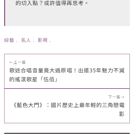
的切入點？或許值得再思考。
綜藝
﹒
名人
﹒
影視
﹒
←
上一篇
歌迷合唱音量竟大過原唱！出道35年魅力不減
的搖滾歌星「伍佰」
下一篇
→
《藍色大門》：國片歷史上最年輕的三角戀電
影