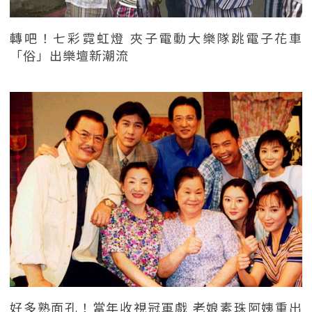
轉吧！七彩霓虹燈 夾子電動大樂隊跳電子花車
「俗」出樂壇新潮流
好多熟面孔！當年收視冠軍戲 老娘素珠阿姨重出