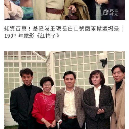
耗資百萬！基隆港重現長白山號國軍撤退場景｜
1997 年電影《紅柿子》