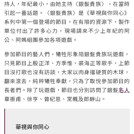
持人，年紀最小，由她主持〈銀髮貴族〉，在當時
引起一番話題。〈銀髮貴族〉是《華視與你同心》
系列中第一個登場的節目，在有限的資源下，製作
單位付出了許多心力，現場請來不少上年紀的阿
公、阿媽組團參加各項遊戲。
參加節目的藝人們，犧牲形象陪銀髮貴族玩遊戲，
只見節目上殷正洋、方季惟、裘海正等歌手，上節
目沒打歌也沒有訪談，大家以肉身擋硬質的木球，
翻來滾去，純粹犧牲奉獻，只為了取悅參加節目的
長者們。除了玩遊戲，節目也分別訪問了銀髮
名人
辜振甫、徐亨、曾紀恩、常楓及郎靜山。
華視與你同心