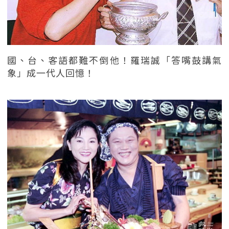
國、台、客語都難不倒他！羅瑞誠「答嘴鼓講氣
象」成一代人回憶！