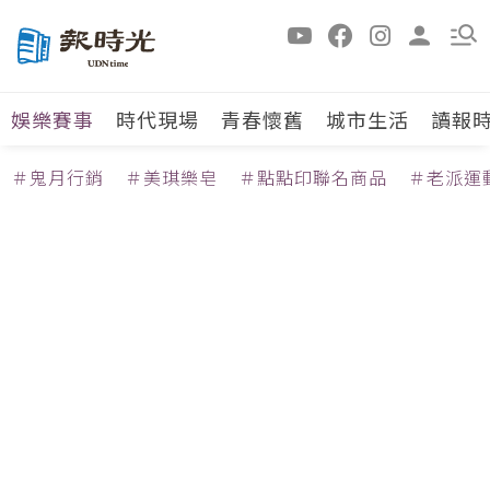
娛樂賽事
時代現場
青春懷舊
城市生活
讀報
＃鬼月行銷
＃美琪樂皂
＃點點印聯名商品
＃老派運