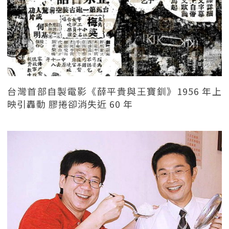
台灣首部自製電影《薛平貴與王寶釧》1956 年上
映引轟動 膠捲卻消失近 60 年