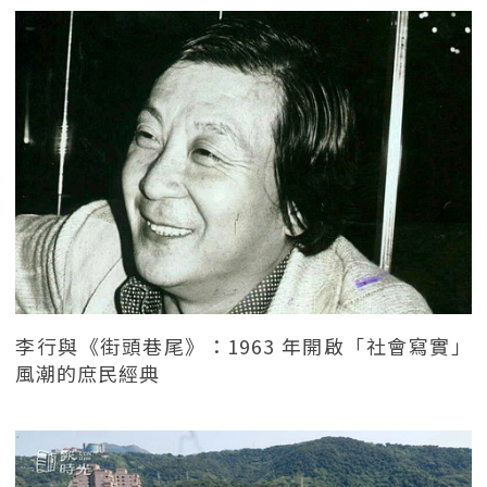
李行與《街頭巷尾》：1963 年開啟「社會寫實」
風潮的庶民經典