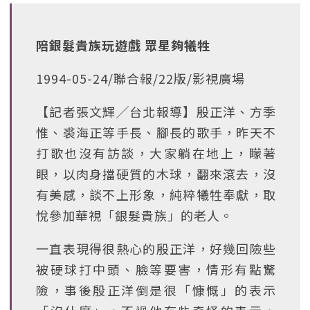
陪銀髮貴族玩遊戲 眾星夠犧牲
1994-05-24/聯合報/22版/影視廣場
【記者張文輝╱台北報導】殷正洋、方季
惟、裘海正等手長、腳長的歌手，昨天不
打歌也沒有訪談，大家躺在地上，矇著
眼，以肉身擋硬質的木球，翻來滾去，沒
有美感，談不上形象，純粹犧牲奉獻，取
悅參加華視「銀髮貴族」的老人。
一直表現得很熱心的殷正洋，好幾回險些
被硬球打中頭、臉等要害，情形有點驚
險，事後殷正洋倒是很「慷慨」的表示