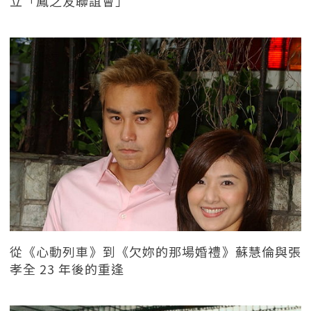
立「鳳之友聯誼會」
從《心動列車》到《欠妳的那場婚禮》蘇慧倫與張
孝全 23 年後的重逢