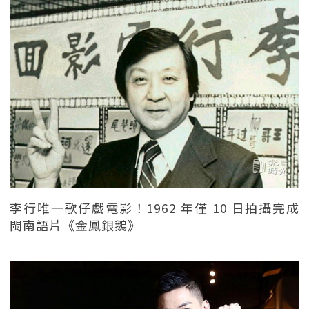
李行唯一歌仔戲電影！1962 年僅 10 日拍攝完成
閩南語片《金鳳銀鵝》