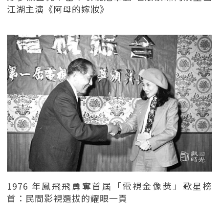
江湖主演《阿母的嫁妝》
1976 年鳳飛飛勇奪首屆「電視金像獎」歌星榜
首：民間影視選拔的耀眼一頁