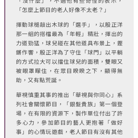
「沒什麼」，不過他有些奇怪的表示，
「怎麼上節目的老人好像不太老？」
揮動球槌敲出木球的「選手」，以殷正洋
那一組的搭檔最為「年輕」精壯，揮出的
力道勁猛，球兒碰在其他道具布景上，鏗
鏘作響，殷正洋為了守住「球門」以平躺
的方式拉大可以擋住球兒的面積，雙眼又
被眼罩矇住，在眾目睽睽之下，顯得無
助，又有點荒誕。
華視慎重其事的推出「華視與你同心」系
列社會關懷節目，「銀髮貴族」第一個登
場，在有限的資源下，製作單位付出了許
多心力，參加節目的藝人更抱著「做好
事」的心情玩遊戲，老人節目有沒有其他