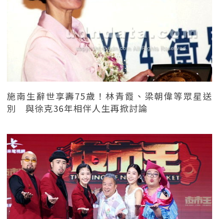
施南生辭世享壽75歲！林青霞、梁朝偉等眾星送
別 與徐克36年相伴人生再掀討論