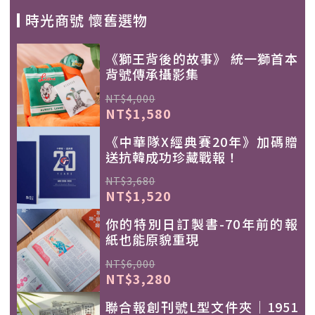
時光商號 懷舊選物
《獅王背後的故事》 統一獅首本
背號傳承攝影集
NT$4,000
NT$1,580
《中華隊X經典賽20年》加碼贈
送抗韓成功珍藏戰報！
NT$3,680
NT$1,520
你的特別日訂製書-70年前的報
紙也能原貌重現
NT$6,000
NT$3,280
聯合報創刊號L型文件夾｜1951