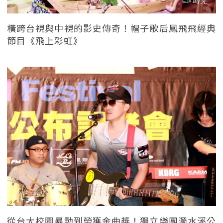
橫跨台視與中視的影史傳奇！帽子歌后鳳飛飛經典
節目《飛上彩虹》
從台大校園暴動到榮獲金曲獎！獨立樂團濁水溪公