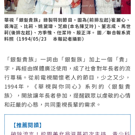
華視「銀髮貴族」錄製特別節目。圖為(前排左起)崔麗心、
裘海正、比莉、姚黛瑋、芝麻(本名陳艾玲)、董志成、馬世
莉(後排左起)、方季惟、任潔玲、殷正洋。 圖／聯合報系資
料照（1994/05/23 本報記者攝影）
「銀髮貴族」一詞由「銀髮族」加上一個「貴」
字，再經由媒體廣泛使用，成了社會對年長者的流
行尊稱。從前電視關懷老人的節目，少之又少，
1994年，《華視與你同心》系列的〈銀髮貴
族〉，開放讓年長者參加，提醒觀眾以虔敬的心情
和莊嚴的心態，共同重視長輩的需求。
【推薦閱讀】
破除流言！校園美女翁滋蔓初次主持 青少科