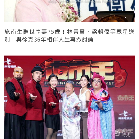
施南生辭世享壽75歲！林青霞、梁朝偉等眾星送
別 與徐克36年相伴人生再掀討論