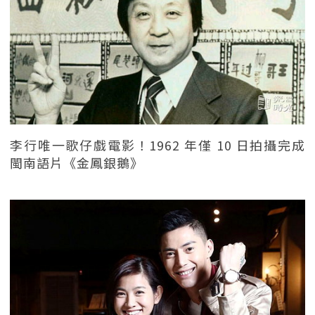
李行唯一歌仔戲電影！1962 年僅 10 日拍攝完成
閩南語片《金鳳銀鵝》