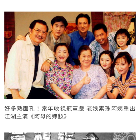
好多熟面孔！當年收視冠軍戲 老娘素珠阿姨重出
江湖主演《阿母的嫁妝》