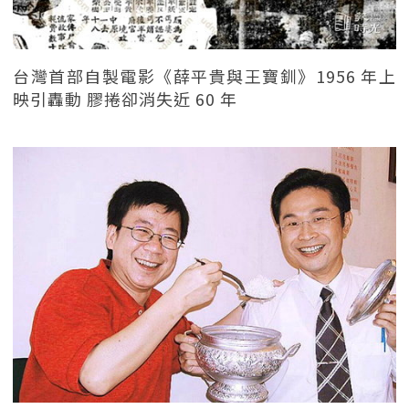
台灣首部自製電影《薛平貴與王寶釧》1956 年上
映引轟動 膠捲卻消失近 60 年