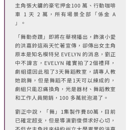
主角張大鏞的豪宅押金100 萬、行動咖啡
車 1 天 2 萬，所有場景全部「係金 A
」。
「舞動奇蹟」即將在華視播出，飾演小愛
的洪嘉鈴這兩天忙著宣傳，卻傳出女主角
原本是知名模特兒 EVELYN 的消息，劉正
中不諱言，EVELYN 確實拍了2個禮拜，
劇組還因此租了3天舞蹈教室，請專人教
她跳舞，但是舞蹈不是1天可以練成的，
劇組只能忍痛換角，光是器材、舞蹈教室
和工作人員開銷，100 多萬就泡湯了。
劉正中說，「舞」1集製作費80萬，目前
已確定超支，但是導演劉俊傑求好心切，
不但女主角找來紐約州立大學畢業的洪嘉