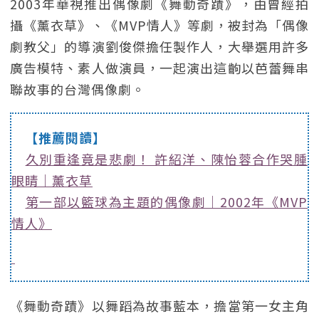
2003年華視推出偶像劇《舞動奇蹟》，由曾經拍
攝《薰衣草》、《MVP情人》等劇，被封為「偶像
劇教父」的導演劉俊傑擔任製作人，大舉選用許多
廣告模特、素人做演員，一起演出這齣以芭蕾舞串
聯故事的台灣偶像劇。
【推薦閱讀】
久別重逢竟是悲劇！ 許紹洋、陳怡蓉合作哭腫
眼睛｜薰衣草
第一部以籃球為主題的偶像劇｜2002年《MVP
情人》
《舞動奇蹟》以舞蹈為故事藍本，擔當第一女主角