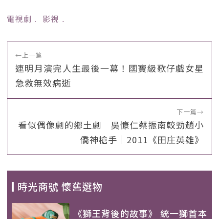
電視劇
﹒
影視
﹒
←
上一篇
連明月演完人生最後一幕！國寶級歌仔戲女星
急救無效病逝
下一篇
→
看似偶像劇的鄉土劇 吳慷仁蔡振南較勁趙小
僑神槍手｜2011《田庄英雄》
時光商號 懷舊選物
《獅王背後的故事》 統一獅首本