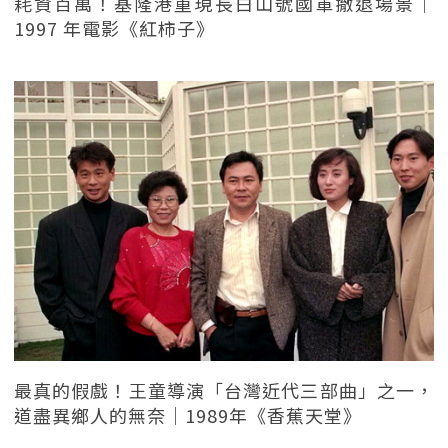
耗資百萬！基隆港重現長白山號國軍撤退場景｜
1997 年電影《紅柿子》
最真的假戲！王童導演「台灣近代三部曲」之一，
道盡異鄉人的無奈｜1989年《香蕉天堂》