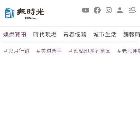
娛樂賽事
時代現場
青春懷舊
城市生活
讀報
＃鬼月行銷
＃美琪樂皂
＃點點印聯名商品
＃老派運