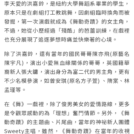
李天愛的洪嘉鈴，是紐約大學舞蹈系畢業的學生，
原本只是在劇組打工教跳舞，因劇組臨時換角而被
發掘，第一次演戲就成為《舞動奇蹟》的女主角，
不過，她從小歷經過「殘酷」的芭蕾訓練，在戲裡
也充分展現了追逐夢想時痛並快樂著的心境。
除了洪嘉鈴，還有當年的國民哥哥陳亦飛(原藝名
陳宇凡)，演出小愛無血緣關係的哥哥，英國籍華
裔新人張大鏞，演出身分為富二代的男主角，更有
不少名模參演，如曾安琪(原名方子萱) 、隋棠、林
孟瑾等。
在《舞》一戲裡，除了俊男美女的愛情路線，更多
是令觀眾感動的為「理想」奮鬥情節。另外，《舞
動奇蹟》的主題曲、片尾曲，當年的神祕新人團體
Sweety主唱，雖然，《舞動奇蹟》在當年的收視