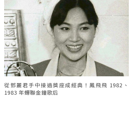
從鄧麗君手中接過獎座成經典！鳳飛飛 1982、
1983 年蟬聯金鐘歌后