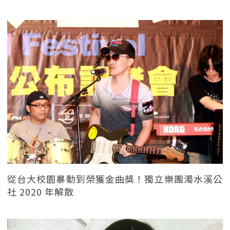
從台大校園暴動到榮獲金曲獎！獨立樂團濁水溪公
社 2020 年解散