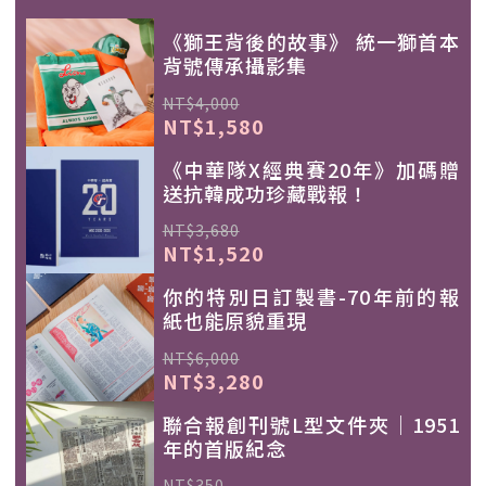
《獅王背後的故事》 統一獅首本
背號傳承攝影集
NT$4,000
NT$1,580
《中華隊X經典賽20年》加碼贈
送抗韓成功珍藏戰報！
NT$3,680
NT$1,520
你的特別日訂製書-70年前的報
紙也能原貌重現
NT$6,000
NT$3,280
聯合報創刊號L型文件夾｜1951
年的首版紀念
NT$350