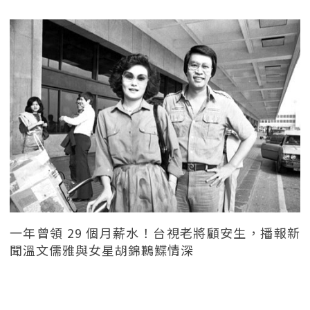
一年曾領 29 個月薪水！台視老將顧安生，播報新
聞溫文儒雅與女星胡錦鶼鰈情深