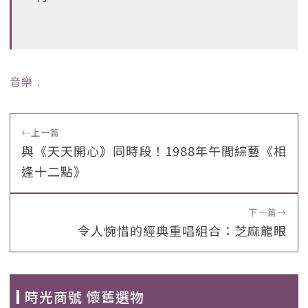
音樂
﹒
←
上一篇
與《天天開心》同時段！1988年午間綜藝《相
逢十二點》
下一篇
→
令人惋惜的經典重唱組合：芝麻龍眼
時光商號 懷舊選物