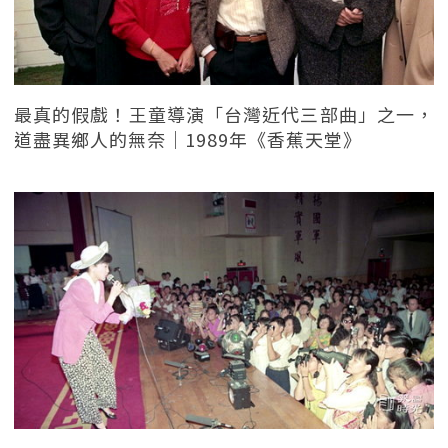
最真的假戲！王童導演「台灣近代三部曲」之一，
道盡異鄉人的無奈｜1989年《香蕉天堂》