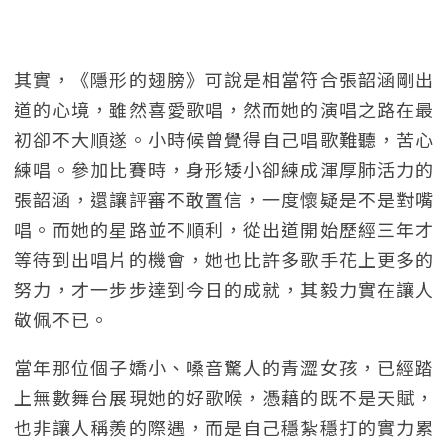
其實，《隱形的翅膀》可說是相當符合張韶涵剛出
道的心境，雖然喜愛歌唱，然而她的演唱之路在最
初卻不大順遂。小時候曾覺得自己唱歌難聽，苦心
練唱。參加比賽時，身形矮小卻練成渾厚肺活力的
張韶涵，還讓評審不敢置信，一度懷疑是不是對嘴
唱。而她的星路並不順利，從出道開始歷經三年才
等待到出唱片的機會，她也比許多歌手花上更多的
努力，才一步步達到今日的成就，其毅力實在讓人
敬佩不已。
當年那位個子嬌小、嗓音驚人的青澀女孩，已經踏
上無數舞台展現她的好歌喉，憑藉的既不是天賦，
也非讓人稱羨的際遇，而是自己穩紮穩打的實力累