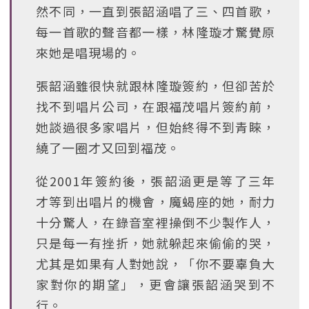
然不同，一直到張韶涵唱了三、四首歌，
每一首歌的聲音都一樣，林隆璇才驚覺原
來她是唱現場的。
張韶涵雖很快就跟林隆璇簽約，但卻苦於
找不到唱片公司，在跟福茂唱片簽約前，
她談過很多家唱片，但始終得不到青睞，
繞了一圈才又回到福茂。
從2001年簽約後，張韶涵更是等了三年
才等到出唱片的機會，魔蝎座的她，耐力
十分驚人，在錄音室裡操倒不少製作人，
只是每一有挫折，她就躲起來偷偷的哭，
尤其是如果有人對她說，「你不要辜負大
家對你的期望」，更會讓張韶涵哭到不
行。