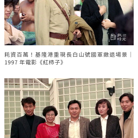
耗資百萬！基隆港重現長白山號國軍撤退場景｜
1997 年電影《紅柿子》