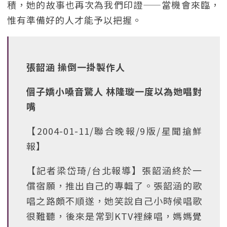
積，她的故事也再次為我們印證——當機會來臨，
惟有準備好的人才能予以把握。
張韶涵 操倒一掛製作人
個子嬌小嗓音驚人 林隆璇一度以為她唱對
嘴
【2004-01-11/聯合晚報/9版/星聞搶鮮
報】
【記者梁岱琦/台北報導】張韶涵終於一
償宿願，推出自己的專輯了。張韶涵的歌
唱之路頗不順遂，她笑說自己小時候唱歌
很難聽，後來是常到KTV裡練唱，媽媽覺