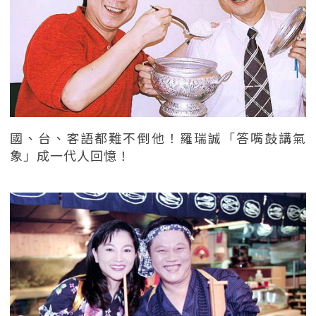
國、台、客語都難不倒他！羅瑞誠「答嘴鼓講氣
象」成一代人回憶！