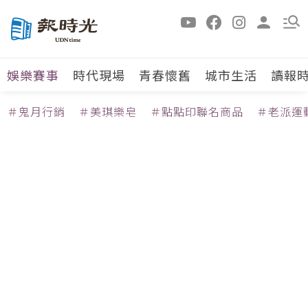
娛樂賽事
時代現場
青春懷舊
城市生活
讀報
＃鬼月行銷
＃美琪樂皂
＃點點印聯名商品
＃老派運