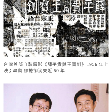
台灣首部自製電影《薛平貴與王寶釧》1956 年上
映引轟動 膠捲卻消失近 60 年