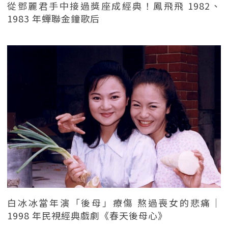
從鄧麗君手中接過獎座成經典！鳳飛飛 1982、
1983 年蟬聯金鐘歌后
白冰冰當年演「後母」療傷 熬過喪女的悲痛｜
1998 年民視經典戲劇《春天後母心》