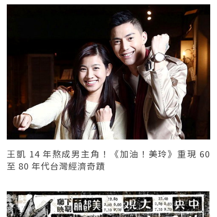
王凱 14 年熬成男主角！《加油！美玲》重現 60
至 80 年代台灣經濟奇蹟