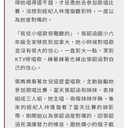
得她唱得還不錯，才慫恿她去參加歌唱比
賽，沒想到經紀人林隆璇聽到時，一度以
為她是對嘴的。
「我從小唱歌很難聽的」，張韶涵國小六
年級全家移民到加拿大，她小時候對唱歌
並沒有很大的信心，一直到大一點，常到
KTV裡唱歌，練著練著也練出張韶涵對自
己的信心。
張媽媽看著女兒這麼愛唱歌，主動鼓勵她
參加歌唱比賽，當天張韶涵和妹妹、表妹
組成三人組，她主唱、兩個妹妹伴舞，後
來的經紀人林隆璇看了當天比賽的錄影
帶，剛開始以為張韶涵是對嘴的，因張韶
涵充滿爆發力的嗓音，跟她嬌小的個子截