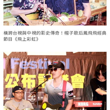
橫跨台視與中視的影史傳奇！帽子歌后鳳飛飛經典
節目《飛上彩虹》