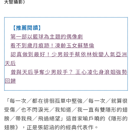
大智攝影）
【推薦閱讀】
第一部以籃球為主題的偶像劇
看不到歲月痕跡！凍齡玉女蘇慧倫
認真做到最好！少男殺手蔡依林蛻變人氣亞洲
天后
曾與天后爭奪少男殺手？ 王心凌化身浪姐強勢
回歸
「每一次／都在徘徊孤單中堅強／每一次／就算很
受傷／也不閃淚光／我知道／我一直有雙隱形的翅
膀／帶我飛／飛過絕望」這首家喻戶曉的《隱形的
翅膀》，正是張韶涵的的經典代表作。