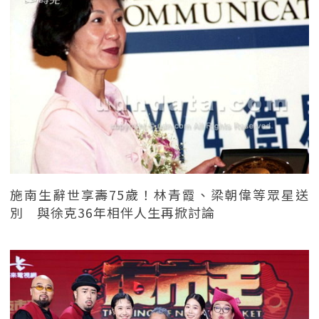
施南生辭世享壽75歲！林青霞、梁朝偉等眾星送
別 與徐克36年相伴人生再掀討論