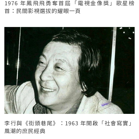
1976 年鳳飛飛勇奪首屆「電視金像獎」歌星榜
首：民間影視選拔的耀眼一頁
李行與《街頭巷尾》：1963 年開啟「社會寫實」
風潮的庶民經典