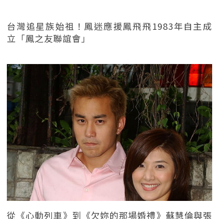
台灣追星族始祖！鳳迷應援鳳飛飛1983年自主成
立「鳳之友聯誼會」
從《心動列車》到《欠妳的那場婚禮》蘇慧倫與張