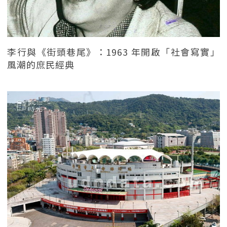
李行與《街頭巷尾》：1963 年開啟「社會寫實」
風潮的庶民經典