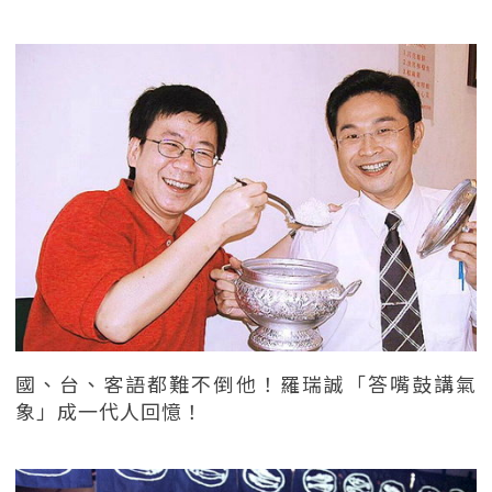
國、台、客語都難不倒他！羅瑞誠「答嘴鼓講氣
象」成一代人回憶！