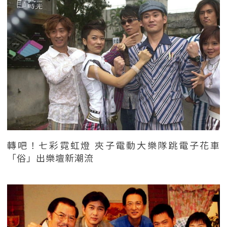
轉吧！七彩霓虹燈 夾子電動大樂隊跳電子花車
「俗」出樂壇新潮流