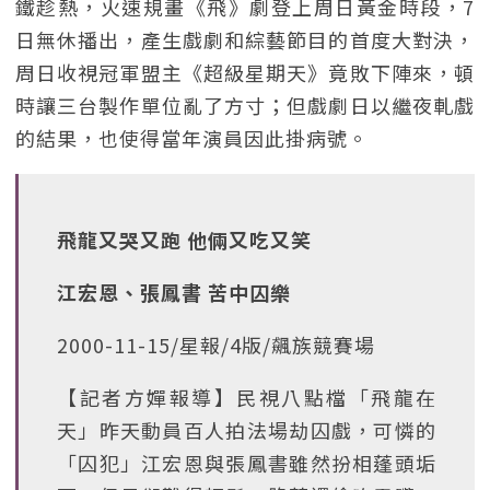
鐵趁熱，火速規畫《飛》劇登上周日黃金時段，7
日無休播出，產生戲劇和綜藝節目的首度大對決，
周日收視冠軍盟主《超級星期天》竟敗下陣來，頓
時讓三台製作單位亂了方寸；但戲劇日以繼夜軋戲
的結果，也使得當年演員因此掛病號。
飛龍又哭又跑 他倆又吃又笑
江宏恩、張鳳書 苦中囚樂
2000-11-15/星報/4版/飆族競賽場
【記者方嬋報導】民視八點檔「飛龍在
天」昨天動員百人拍法場劫囚戲，可憐的
「囚犯」江宏恩與張鳳書雖然扮相蓬頭垢