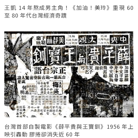
王凱 14 年熬成男主角！《加油！美玲》重現 60
至 80 年代台灣經濟奇蹟
台灣首部自製電影《薛平貴與王寶釧》1956 年上
映引轟動 膠捲卻消失近 60 年