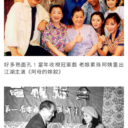
好多熟面孔！當年收視冠軍戲 老娘素珠阿姨重出
江湖主演《阿母的嫁妝》