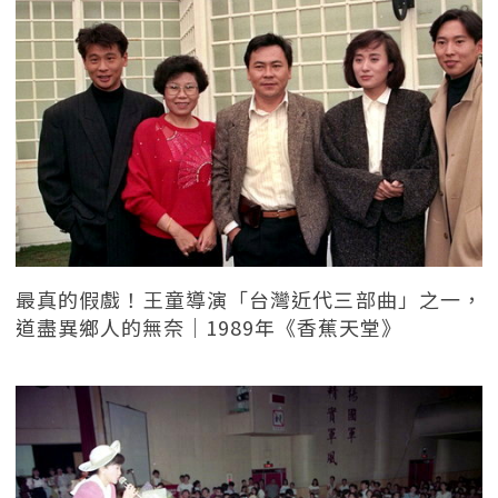
最真的假戲！王童導演「台灣近代三部曲」之一，
道盡異鄉人的無奈｜1989年《香蕉天堂》