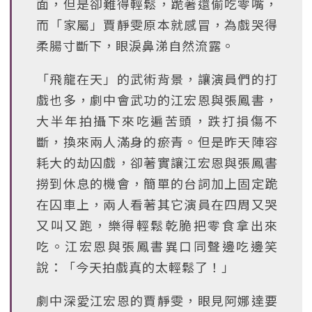
面，但是卻難得輕鬆，跪著還偷吃零嘴，
而「家屬」賈靜雯原本就感冒，為戲哭得
柔腸寸斷下，眼淚鼻涕自然流露。
「飛龍在天」的武術背景，讓演員們的打
戲也多，劇中會武功的江宏恩與張鳳書，
大半年拍攝下來吃遍苦頭，跌打損傷不
斷，換來兩人滿身的瘀青。但是昨天陣容
耗大的劫囚戲，卻著實讓江宏恩與張鳳書
撈到休息的機會，簡單的台詞加上固定跪
在囚車上，兩人看著其它演員在四周又哭
又叫又跑，樂得輕鬆乾脆把零食拿出來
吃。江宏恩與張鳳書異口同聲邊吃邊笑
說：「今天拍戲真的太輕鬆了！」
劇中深愛江宏恩的賈靜雯，眼見阿娜達要