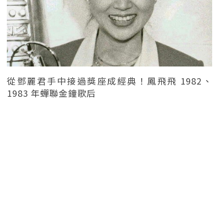
從鄧麗君手中接過獎座成經典！鳳飛飛 1982、
1983 年蟬聯金鐘歌后