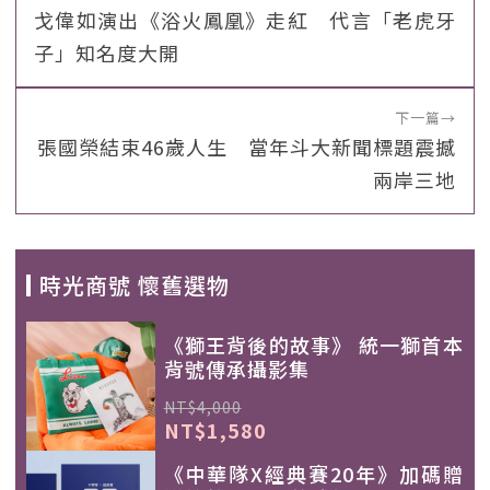
戈偉如演出《浴火鳳凰》走紅 代言「老虎牙
子」知名度大開
下一篇
→
張國榮結束46歲人生 當年斗大新聞標題震撼
兩岸三地
時光商號 懷舊選物
《獅王背後的故事》 統一獅首本
背號傳承攝影集
NT$4,000
NT$1,580
《中華隊X經典賽20年》加碼贈