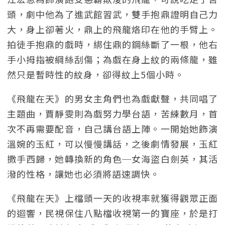
頭，劇中他為了進武館習武，雙手抱鼎證明自己力
大，身上卻著火，鼎上的飛龍烙印在他的手臂上。
拍徒手抱鼎的戲時，綁住鼎的鋼絲斷了一根，他右
手小拇指被綱絲刮傷；為戲在身上紋的兩條龍，雖
然只是暫時性的紋身，卻得紋上5個小時。
《飛龍在天》的男女主角們也為戲獻聲，共同唱了
主題曲，賈靜雯則為戲努力學台語，苦練數月，首
次不再需要配音，自己講台語上陣。一開始她飾演
溫婉的玉紅，可以慢慢講話，之後劇情發展，玉紅
撒手西歸，她轉換新的角色─女海盜白劍英，其活
潑的性格，讓她也必須將語速調快。
《飛龍在天》上檔頭一天的收視率就獲得觀眾正面
的迴響，民視保住八點檔收視第一的寶座，於是打