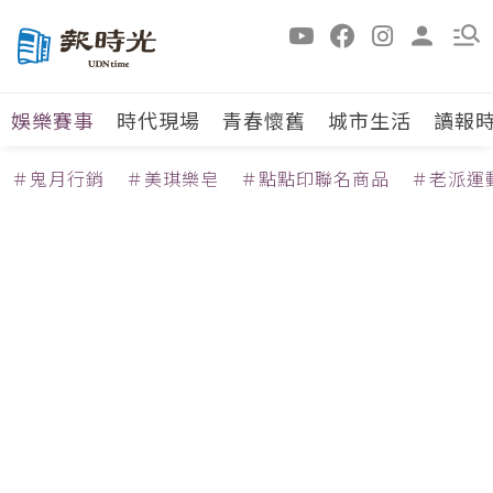
娛樂賽事
時代現場
青春懷舊
城市生活
讀報
＃鬼月行銷
＃美琪樂皂
＃點點印聯名商品
＃老派運