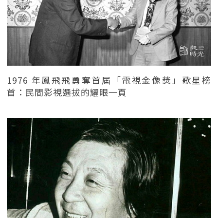
1976 年鳳飛飛勇奪首屆「電視金像獎」歌星榜
首：民間影視選拔的耀眼一頁