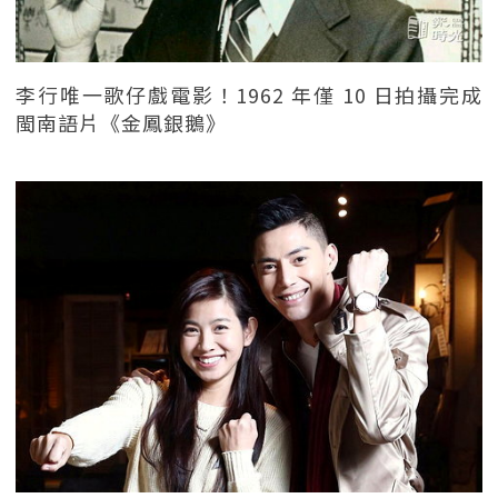
李行唯一歌仔戲電影！1962 年僅 10 日拍攝完成
閩南語片《金鳳銀鵝》