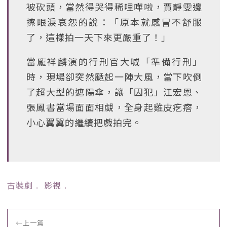
被砍頭，當然得哭得稀哩嘩啦，賈靜雯邊
擦眼淚哀怨的說：「原本就感冒不舒服
了，這樣拍一天下來更嚴重了！」
當龐祥麟演的行刑官大喊「準備行刑」
時，現場卻突然颳起一陣大風，當下吹倒
了超大型的遮陽傘，讓「囚犯」江宏恩、
張鳳書當場面面相覷，全身起雞皮疙瘩，
小心翼翼的繼續把戲拍完。
古裝劇
﹒
影視
﹒
←
上一篇