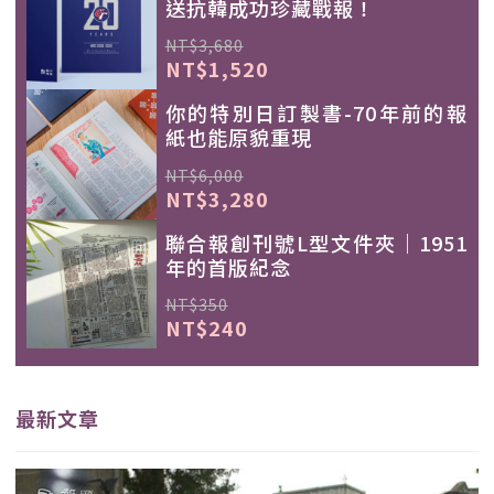
送抗韓成功珍藏戰報！
NT$3,680
NT$1,520
你的特別日訂製書-70年前的報
紙也能原貌重現
NT$6,000
NT$3,280
聯合報創刊號L型文件夾｜1951
年的首版紀念
NT$350
NT$240
最新文章