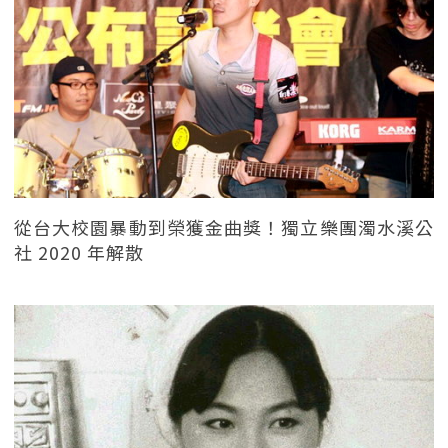
從台大校園暴動到榮獲金曲獎！獨立樂團濁水溪公
社 2020 年解散