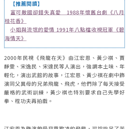
【推薦閱讀】
富可敵國卻錯失真愛 1988年懷舊台劇《八月
桂花香》
小姐與流氓的愛情 1991年八點檔收視冠軍《碧
海情天》
2000年民視《飛龍在天》由江宏恩、黃少祺、賈
靜雯、宋逸民、宋達民等人演出，強調本土味、年
輕化，演出武館的故事，江宏恩、黃少祺在劇中飾
演同父異母的兄弟飛龍、飛虎，他們除了每天接受
嚴格的武術訓練，黃少祺也特別要求自己先學好
拳、棍功夫再拍戲。
江宏恩為飾演飽受惡霸欺凌的飛龍，可說吃足了苦