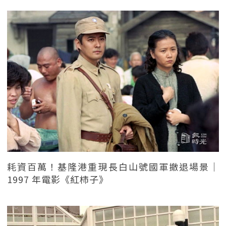
耗資百萬！基隆港重現長白山號國軍撤退場景｜
1997 年電影《紅柿子》