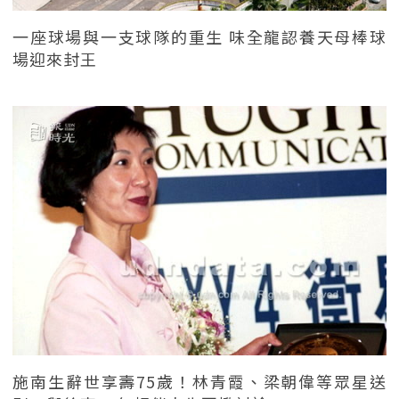
一座球場與一支球隊的重生 味全龍認養天母棒球
場迎來封王
施南生辭世享壽75歲！林青霞、梁朝偉等眾星送