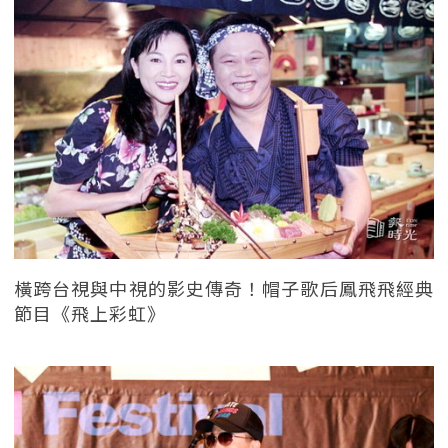
橫跨台視與中視的影史傳奇！帽子歌后鳳飛飛經典
節目《飛上彩虹》