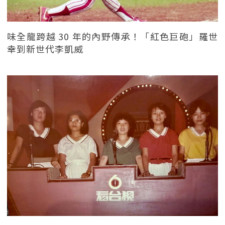
味全龍跨越 30 年的內野傳承！「紅色巨砲」羅世
幸到新世代李凱威