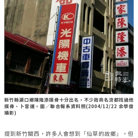
新竹縣湖口鄉陳隆添摸骨十分出名，不少政商名流都找過他
摸骨、卜官運。圖／聯合報系資料照(2004/12/22 余學俊
攝影)
提到新竹關西，許多人會想到「仙草的故鄉」，但