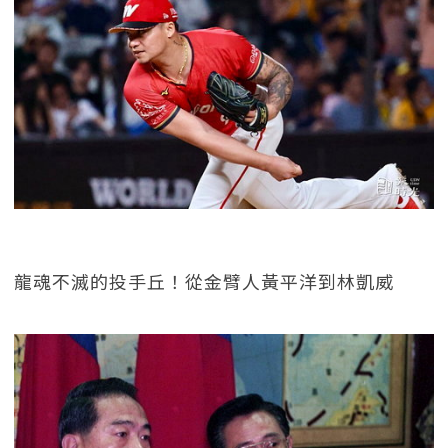
龍魂不滅的投手丘！從金臂人黃平洋到林凱威