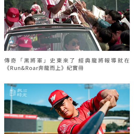
傳奇「黑將軍」史東來了 經典龍將報導就在
《Run&Roar奔龍而上》紀實冊