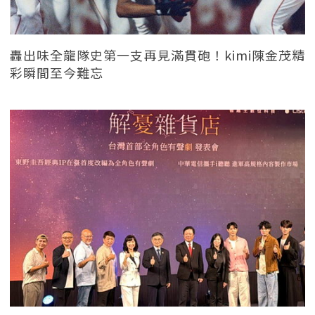
轟出味全龍隊史第一支再見滿貫砲！kimi陳金茂精
彩瞬間至今難忘