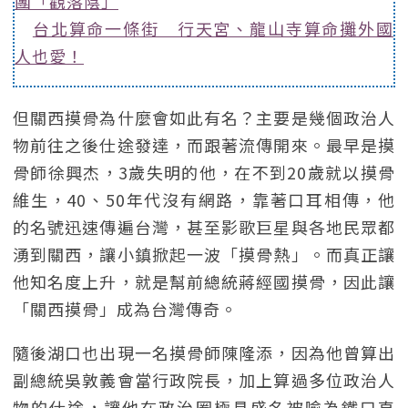
團「觀落陰」
台北算命一條街 行天宮、龍山寺算命攤外國
人也愛！
但關西摸骨為什麼會如此有名？主要是幾個政治人
物前往之後仕途發達，而跟著流傳開來。最早是摸
骨師徐興杰，3歲失明的他，在不到20歲就以摸骨
維生，40、50年代沒有網路，靠著口耳相傳，他
的名號迅速傳遍台灣，甚至影歌巨星與各地民眾都
湧到關西，讓小鎮掀起一波「摸骨熱」。而真正讓
他知名度上升，就是幫前總統蔣經國摸骨，因此讓
「關西摸骨」成為台灣傳奇。
隨後湖口也出現一名摸骨師陳隆添，因為他曾算出
副總統吳敦義會當行政院長，加上算過多位政治人
物的仕途，讓他在政治圈極具盛名被喻為鐵口直