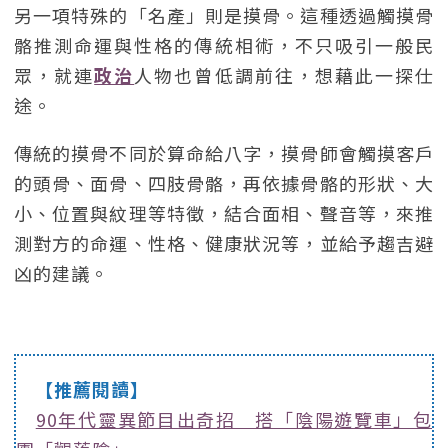
另一項特殊的「名產」則是摸骨。這種透過觸摸骨
骼推測命運與性格的傳統相術，不只吸引一般民
眾，就連
政治
人物也曾低調前往，想藉此一探仕
途。
傳統的摸骨不同於算命給八字，摸骨師會觸摸客戶
的頭骨、面骨、四肢骨骼，再依據骨骼的形狀、大
小、位置與紋理等特徵，結合面相、聲音等，來推
測對方的命運、性格、健康狀況等，並給予趨吉避
凶的建議。
【推薦閱讀】
90年代靈異節目出奇招 搭「陰陽遊覽車」包