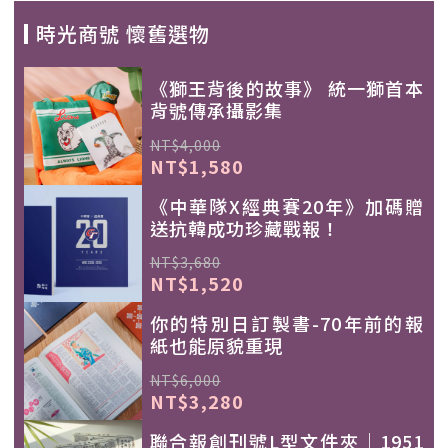
時光商號 懷舊選物
《獅王背後的故事》 統一獅首本
背號傳承攝影集
NT$4,000
NT$1,580
《中華隊X經典賽20年》加碼贈
送抗韓成功珍藏戰報！
NT$3,680
NT$1,520
你的特別日訂製書-70年前的報
紙也能原貌重現
NT$6,000
NT$3,280
聯合報創刊號L型文件夾｜1951