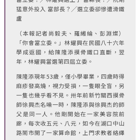
猛意外投入 當部長？╱選立委卻慘遭滑鐵
盧
（本報記者尚毅夫、羅緗綸、彭淵燦）
「你會當立委。」林耀興在民國八十六年
學成返國，給陳隆添摸骨鐵口直斷，翌
年，林耀興當選第四屆立委。
陳隆添現年53歲，僅小學畢業，四歲時得
麻疹發高燒，視力受損，一隻眼全盲，另
一隻也幾乎看不見。卅年前新竹關西摸骨
師徐興杰名噪一時，陳隆添與徐興杰的師
父是同一人。他剛開始在一家美容院前
廊，每次收五元、八元，如今在湖口中山
路鬧市開了一家算命館，上門求教者絡繹