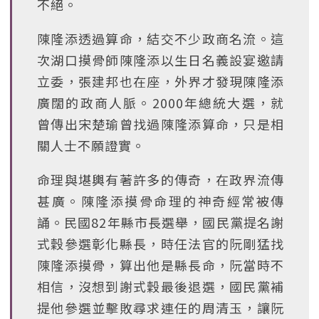
不絕。
陳隆添透過算命，結交不少政商名流。這
次湖口摸骨師陳隆添以生日名義設宴邀請
立委，張建邦也在座，外界才發現陳隆添
廣闊的政商人脈。2000年總統大選，就
曾傳出宋楚瑜曾找過陳隆添算命，只是相
關人士不願證實。
命理與堪輿有著許多的傳奇，在政界流傳
甚廣。陳隆添摸骨命理的神奇經常被傳
誦。民國82年縣市長選舉，國民黨提名謝
式穀參選彰化縣長，時任法官的阮剛猛找
陳隆添摸骨，算出他是縣長命，阮當時不
相信，沒想到謝式穀最後退選，國民黨補
提他參選並擊敗尋求連任的周清玉，讓阮