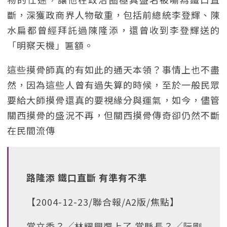
斷，深獲政商界人物敬重，包括前總統李登輝、陳
水扁都曾經拜託過陳隆添，還曾收到李登輝送的
「明察天機」匾額。
這些摸骨師真的有如此的通天本領？事情上也不盡
然，因為這些人曾有過失算的時候，至於一般民眾
要給大師摸骨還真的要視緣分與運氣，如今，儘管
關西摸骨的盛況不再，但關西摸骨傳奇卻仍然不斷
在民間流傳
路隆添 鐵口直斷 有準有不準
【2004-12-23/聯合報/A2版/焦點】
當立委？╱林耀興選上了 當縣長？╱阮剛