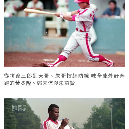
從拼命三郎到天哥、朱哥撐起防線 味全龍外野奔
跑的黃煚隆、郭天信與朱育賢