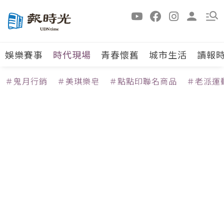
娛樂賽事
時代現場
青春懷舊
城市生活
讀報
＃鬼月行銷
＃美琪樂皂
＃點點印聯名商品
＃老派運