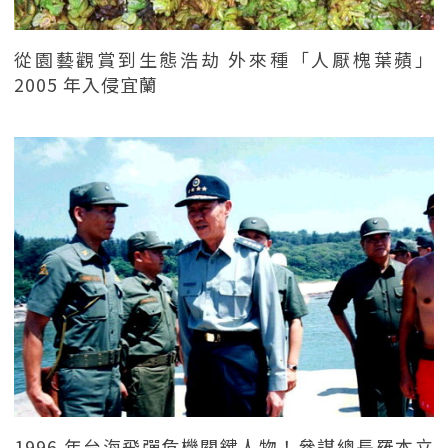
從園藝觀賞到生態浩劫 外來種「人厭槐葉蘋」
2005 年入侵宜蘭
1996 年台海飛彈危機關鍵人物！參謀總長羅本立