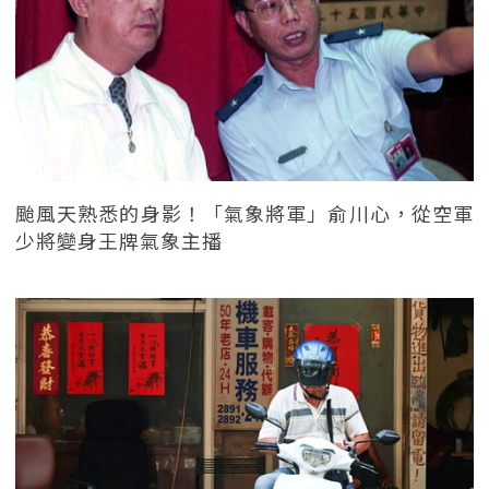
颱風天熟悉的身影！「氣象將軍」俞川心，從空軍
少將變身王牌氣象主播