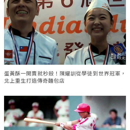
蛋黃酥一開賣就秒殺！陳耀訓從學徒到世界冠軍，
北上重生打造傳奇麵包店