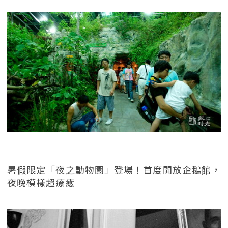
暑假限定「夜之動物園」登場！首度開放企鵝館，
夜晚模樣超療癒