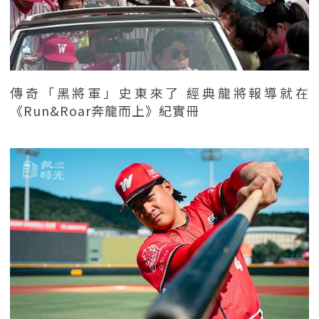
傳奇「黑將軍」史東來了 經典龍將報導就在
《Run&Roar奔龍而上》紀實冊