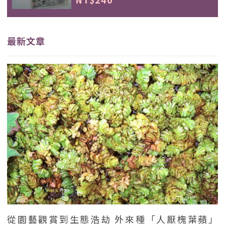
最新文章
從園藝觀賞到生態浩劫 外來種「人厭槐葉蘋」