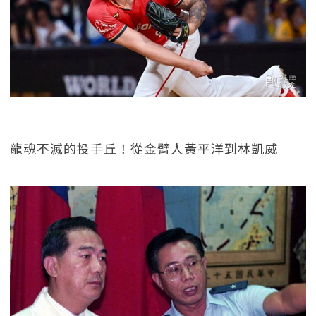
龍魂不滅的投手丘！從金臂人黃平洋到林凱威