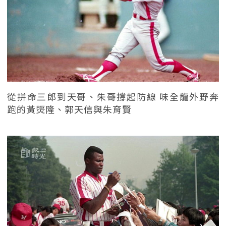
從拼命三郎到天哥、朱哥撐起防線 味全龍外野奔
跑的黃煚隆、郭天信與朱育賢