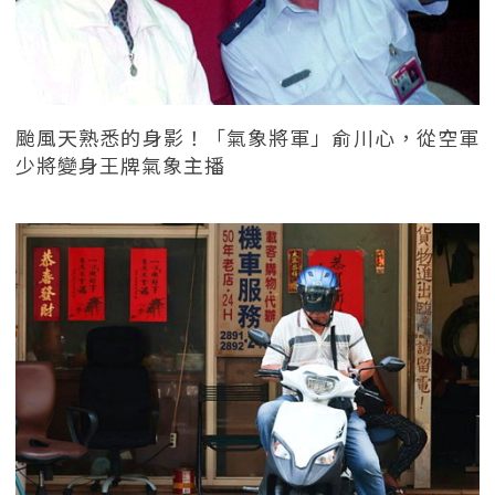
颱風天熟悉的身影！「氣象將軍」俞川心，從空軍
少將變身王牌氣象主播