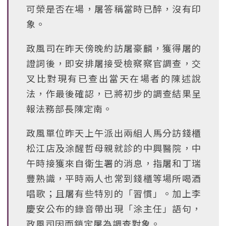
可榮是否在場，屠答稱當時已醉，沒有印
象。
政風司在昨天傍晚約訪屠豪麟，獲得屠的
證詞後，即安排屠接受檢察察官調查，交
叉比對現有已查出當天在場者的陳述說
法，作最後確認，已將初步的調查結果呈
報法務部長陳定南。
政風單位昨天上午派出兩組人馬分訪錢櫃
松江店及涂醒哲母親就診的中興醫院，中
午時接獲來自衛生署的消息，指屠和丁瑞
豐熟識，平時兩人也常到錢櫃等場所喝酒
唱歌；且屠有些特別的「習慣」。加上李
慶安公布的錄音帶出現「涂主任」語句，
政風司因而鎖定屠為調查對象。