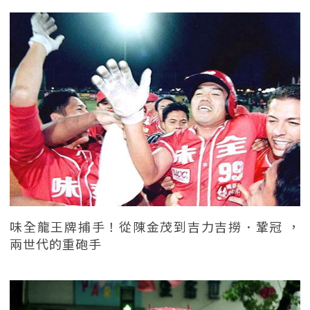
味全龍王牌捕手！從陳金茂到吉力吉撈．鞏冠 ，
兩世代的重砲手