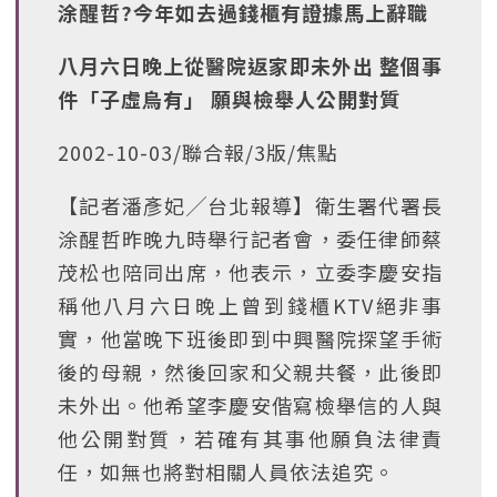
涂醒哲?今年如去過錢櫃有證據馬上辭職
八月六日晚上從醫院返家即未外出 整個事
件「子虛烏有」 願與檢舉人公開對質
2002-10-03/聯合報/3版/焦點
【記者潘彥妃╱台北報導】衛生署代署長
涂醒哲昨晚九時舉行記者會，委任律師蔡
茂松也陪同出席，他表示，立委李慶安指
稱他八月六日晚上曾到錢櫃KTV絕非事
實，他當晚下班後即到中興醫院探望手術
後的母親，然後回家和父親共餐，此後即
未外出。他希望李慶安偕寫檢舉信的人與
他公開對質，若確有其事他願負法律責
任，如無也將對相關人員依法追究。