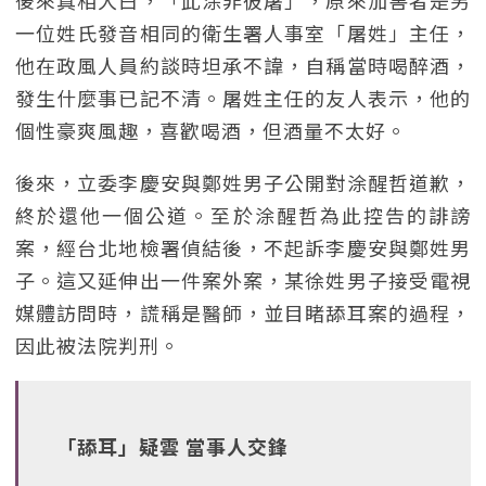
後來真相大白，「此涂非彼屠」，原來加害者是另
一位姓氏發音相同的衛生署人事室「屠姓」主任，
他在政風人員約談時坦承不諱，自稱當時喝醉酒，
發生什麼事已記不清。屠姓主任的友人表示，他的
個性豪爽風趣，喜歡喝酒，但酒量不太好。
後來，立委李慶安與鄭姓男子公開對涂醒哲道歉，
終於還他一個公道。至於涂醒哲為此控告的誹謗
案，經台北地檢署偵結後，不起訴李慶安與鄭姓男
子。這又延伸出一件案外案，某徐姓男子接受電視
媒體訪問時，謊稱是醫師，並目睹舔耳案的過程，
因此被法院判刑。
「舔耳」疑雲 當事人交鋒