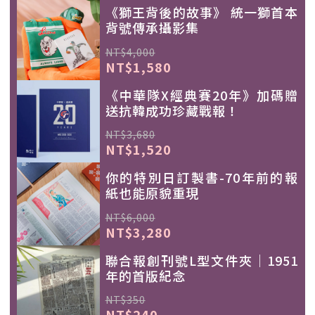
《獅王背後的故事》 統一獅首本
背號傳承攝影集
NT$4,000
NT$1,580
《中華隊X經典賽20年》加碼贈
送抗韓成功珍藏戰報！
NT$3,680
NT$1,520
你的特別日訂製書-70年前的報
紙也能原貌重現
NT$6,000
NT$3,280
聯合報創刊號L型文件夾｜1951
年的首版紀念
NT$350
NT$240