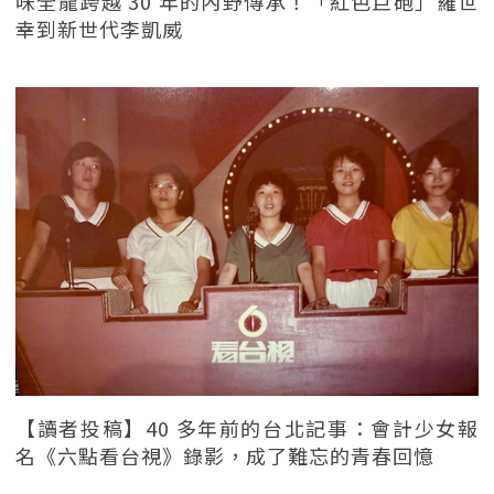
味全龍跨越 30 年的內野傳承！「紅色巨砲」羅世
幸到新世代李凱威
【讀者投稿】40 多年前的台北記事：會計少女報
名《六點看台視》錄影，成了難忘的青春回憶