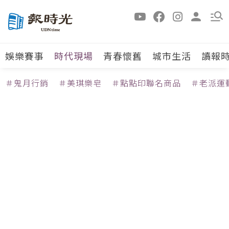
娛樂賽事
時代現場
青春懷舊
城市生活
讀報
＃鬼月行銷
＃美琪樂皂
＃點點印聯名商品
＃老派運