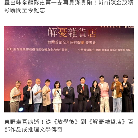
轟出味全龍隊史第一支再見滿貫砲！kimi陳金茂精
彩瞬間至今難忘
東野圭吾病逝！從《放學後》到《解憂雜貨店》百
部作品成推理文學傳奇