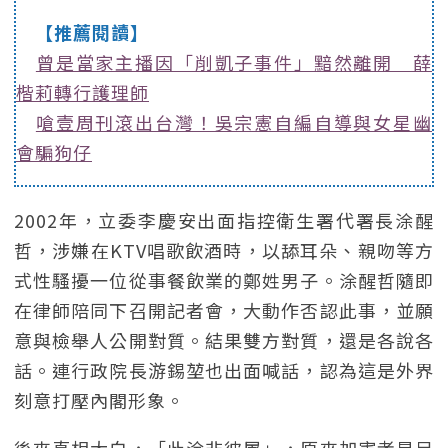
【推薦閱讀】
曾是當家主播因「削凱子事件」黯然離開 薛
楷莉轉行護理師
嗆壹周刊滾出台灣！吳宗憲自編自導與女星幽
會騙狗仔
2002年，立委李慶安出面指控衛生署代署長涂醒
哲，涉嫌在KTV唱歌飲酒時，以舔耳朵、親吻等方
式性騷擾一位從事餐飲業的鄭姓男子。涂醒哲隨即
在律師陪同下召開記者會，大動作否認此事，並願
意與檢舉人公開對質。結果雙方對質，還是各說各
話。連行政院長游錫堃也出面喊話，認為這是外界
刻意打壓內閣形象。