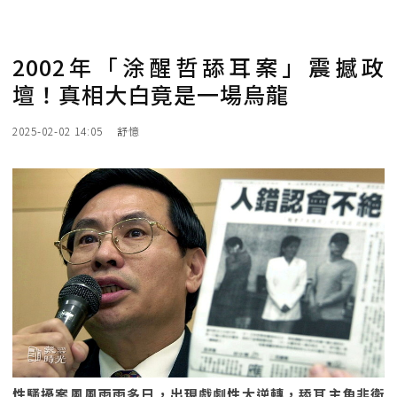
2002年「涂醒哲舔耳案」震撼政
壇！真相大白竟是一場烏龍
2025-02-02 14:05
舒憶
性騷擾案風風雨雨多日，出現戲劇性大逆轉，舔耳主角非衛