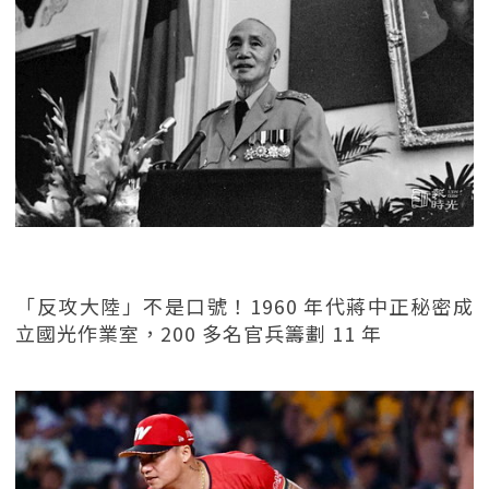
「反攻大陸」不是口號！1960 年代蔣中正秘密成
立國光作業室，200 多名官兵籌劃 11 年