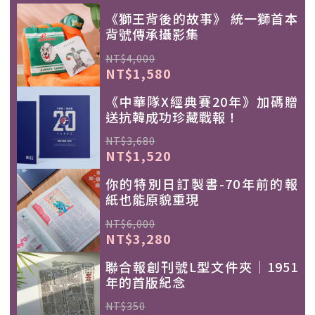
《獅王背後的故事》 統一獅首本
背號傳承攝影集
NT$4,000
NT$1,580
《中華隊X經典賽20年》加碼贈
送抗韓成功珍藏戰報！
NT$3,680
NT$1,520
你的特別日訂製書-70年前的報
紙也能原貌重現
NT$6,000
NT$3,280
聯合報創刊號L型文件夾｜1951
年的首版紀念
NT$350