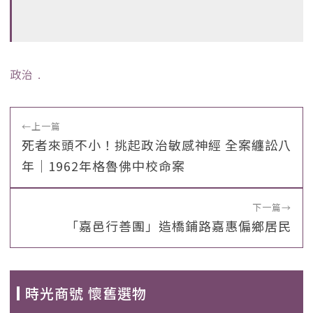
政治
﹒
←
上一篇
死者來頭不小！挑起政治敏感神經 全案纏訟八
年｜1962年格魯佛中校命案
下一篇
→
「嘉邑行善團」造橋鋪路嘉惠偏鄉居民
時光商號 懷舊選物