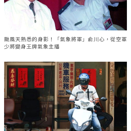
颱風天熟悉的身影！「氣象將軍」俞川心，從空軍
少將變身王牌氣象主播