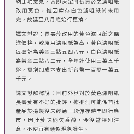
納此項意見，當即決定將長壽菸之濾咀紙
改用黃色，惟因庫存白色濾咀紙尚未用
完，故延至八月底始行更換。
譚文懋說：長壽菸改用的黃色濾咀紙之購
進價格，較原用濾咀紙為高，黃色濾咀紙
每盤計為美金三點五四八元，白色濾咀紙
為美金二點八二元，全年計使用三萬五千
盤，需增加成本支出新台幣一百零一萬五
千元。
譚文懋解釋說：目前外界對於黃色濾咀紙
長壽菸有不好的批評，據推測可能係首批
產品於捲製後未經過一段儲存時間即行應
市，因此菸味稍欠香醇，今後當特別注
意，不使再有類似現象發生。