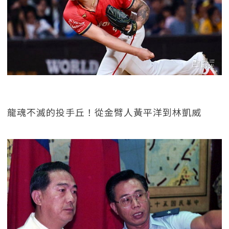
龍魂不滅的投手丘！從金臂人黃平洋到林凱威