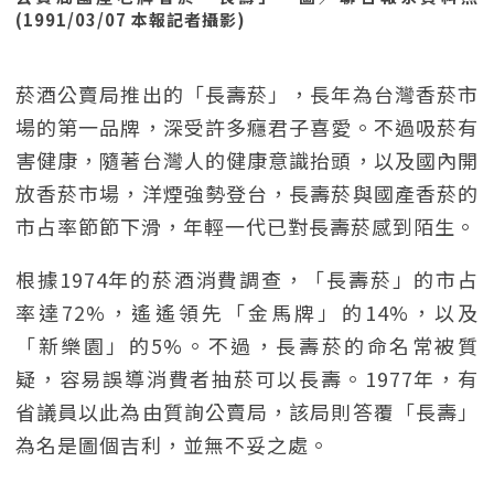
(1991/03/07 本報記者攝影)
菸酒公賣局推出的「長壽菸」，長年為台灣香菸市
場的第一品牌，深受許多癮君子喜愛。不過吸菸有
害健康，隨著台灣人的健康意識抬頭，以及國內開
放香菸市場，洋煙強勢登台，長壽菸與國產香菸的
市占率節節下滑，年輕一代已對長壽菸感到陌生。
根據1974年的菸酒消費調查，「長壽菸」的市占
率達72%，遙遙領先「金馬牌」的14%，以及
「新樂園」的5%。不過，長壽菸的命名常被質
疑，容易誤導消費者抽菸可以長壽。1977年，有
省議員以此為由質詢公賣局，該局則答覆「長壽」
為名是圖個吉利，並無不妥之處。