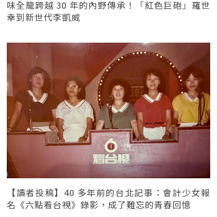
味全龍跨越 30 年的內野傳承！「紅色巨砲」羅世
幸到新世代李凱威
【讀者投稿】40 多年前的台北記事：會計少女報
名《六點看台視》錄影，成了難忘的青春回憶