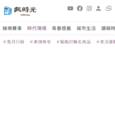
娛樂賽事
時代現場
青春懷舊
城市生活
讀報
＃鬼月行銷
＃美琪樂皂
＃點點印聯名商品
＃老派運