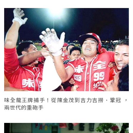
味全龍王牌捕手！從陳金茂到吉力吉撈．鞏冠 ，
兩世代的重砲手