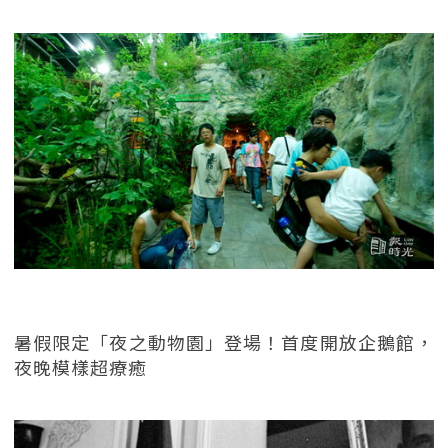
暑假限定「夜之動物園」登場！首度開放企鵝館，
夜晚模樣超療癒