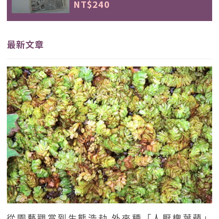
NT$240
最新文章
從園藝觀賞到生態浩劫 外來種「人厭槐葉蘋」