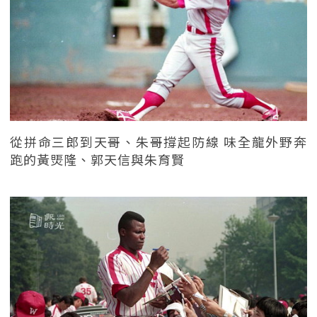
從拼命三郎到天哥、朱哥撐起防線 味全龍外野奔
跑的黃煚隆、郭天信與朱育賢