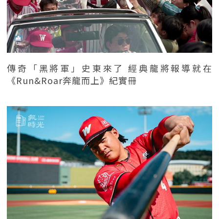
傳奇「黑將軍」史東來了 經典龍將報導就在
《Run&Roar奔龍而上》紀實冊