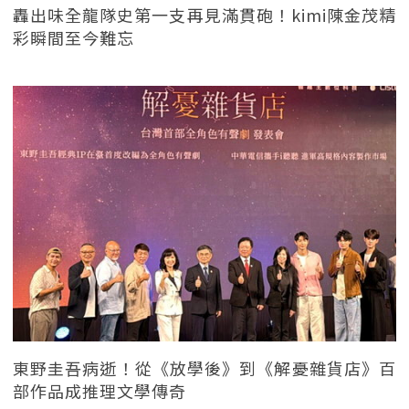
轟出味全龍隊史第一支再見滿貫砲！kimi陳金茂精
彩瞬間至今難忘
東野圭吾病逝！從《放學後》到《解憂雜貨店》百
部作品成推理文學傳奇