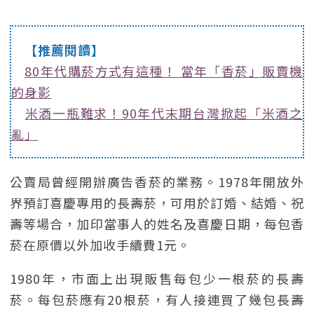
【推薦閱讀】
80年代購菸方式有這種！ 當年「香菸」販賣機
的身影
米酒一瓶難求！90年代末期台灣掀起「米酒之
亂」
公賣局曾經開辦廣告香菸的業務。1978年開放外
界預訂喜慶專用的長壽菸，可用於訂婚、結婚、祝
壽等場合，加印當事人的姓名及喜慶日期，每包香
菸在原價以外加收手續費1元。
1980年，市面上出現販售每包少一根菸的長壽
菸。每包菸應有20根菸，有人接連買了幾包長壽