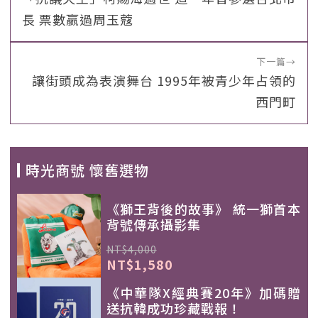
長 票數嬴過周玉蔻
下一篇
→
讓街頭成為表演舞台 1995年被青少年占領的
西門町
時光商號 懷舊選物
《獅王背後的故事》 統一獅首本
背號傳承攝影集
NT$4,000
NT$1,580
《中華隊X經典賽20年》加碼贈
送抗韓成功珍藏戰報！