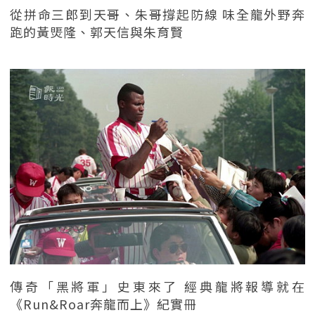
從拼命三郎到天哥、朱哥撐起防線 味全龍外野奔
跑的黃煚隆、郭天信與朱育賢
傳奇「黑將軍」史東來了 經典龍將報導就在
《Run&Roar奔龍而上》紀實冊