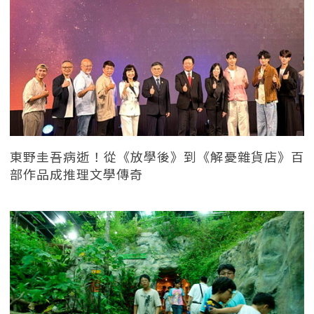
東野圭吾病逝！從《放學後》到《解憂雜貨店》百
部作品成推理文學傳奇