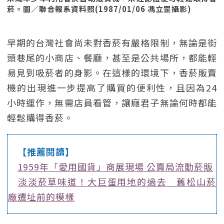
菸。圖／聯合報系資料照(1987/01/06 馮立罡攝影)
早期的台灣社會尚未對香菸有嚴格限制，無論是街
頭巷尾的小商店、餐廳，甚至是公共場所，都能輕
易見到吸菸者的身影。在這樣的環境下，香菸販賣
機的出現進一步提高了購買的便利性，且因為24
小時運作，無需店員看管，讓癮君子無論何時都能
輕鬆購得香菸。
【推薦閱讀】
1959年「愛用國貨」商展現場 公賣局流動菸販
淡淡菸草味道！大巨蛋用地的過去 舊松山菸
廠遷址前的模樣