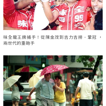
味全龍王牌捕手！從陳金茂到吉力吉撈．鞏冠 ，
兩世代的重砲手