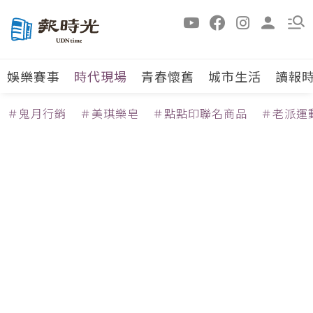
娛樂賽事
時代現場
青春懷舊
城市生活
讀報
＃鬼月行銷
＃美琪樂皂
＃點點印聯名商品
＃老派運