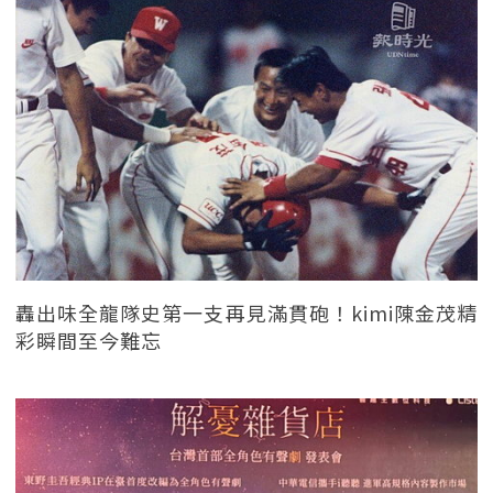
轟出味全龍隊史第一支再見滿貫砲！kimi陳金茂精
彩瞬間至今難忘