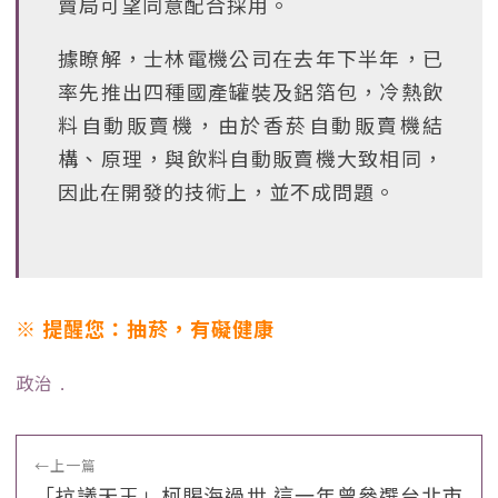
賣局可望同意配合採用。
據瞭解，士林電機公司在去年下半年，已
率先推出四種國產罐裝及鋁箔包，冷熱飲
料自動販賣機，由於香菸自動販賣機結
構、原理，與飲料自動販賣機大致相同，
因此在開發的技術上，並不成問題。
※ 提醒您：抽菸，有礙健康
政治
﹒
←
上一篇
「抗議天王」柯賜海過世 這一年曾參選台北市