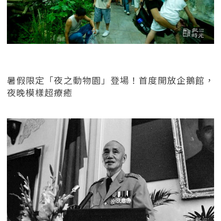
暑假限定「夜之動物園」登場！首度開放企鵝館，
夜晚模樣超療癒