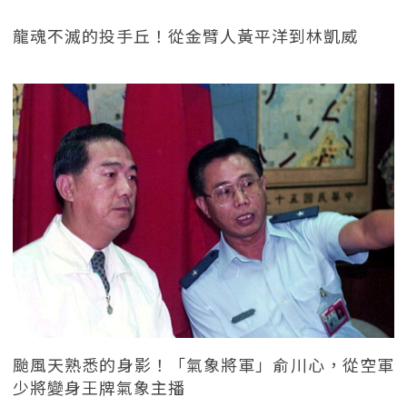
龍魂不滅的投手丘！從金臂人黃平洋到林凱威
颱風天熟悉的身影！「氣象將軍」俞川心，從空軍
少將變身王牌氣象主播