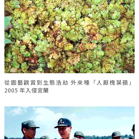
從園藝觀賞到生態浩劫 外來種「人厭槐葉蘋」
2005 年入侵宜蘭