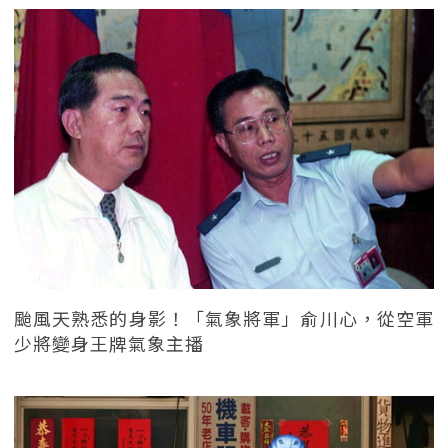
颱風天熟悉的身影！「氣象將軍」俞川心，從空軍
少將變身王牌氣象主播