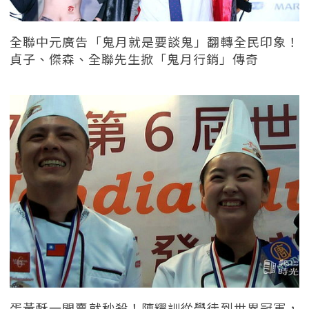
全聯中元廣告「鬼月就是要談鬼」翻轉全民印象！
貞子、傑森、全聯先生掀「鬼月行銷」傳奇
蛋黃酥一開賣就秒殺！陳耀訓從學徒到世界冠軍，