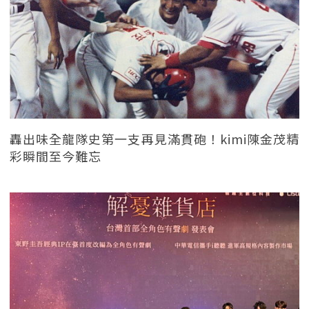
轟出味全龍隊史第一支再見滿貫砲！kimi陳金茂精
彩瞬間至今難忘