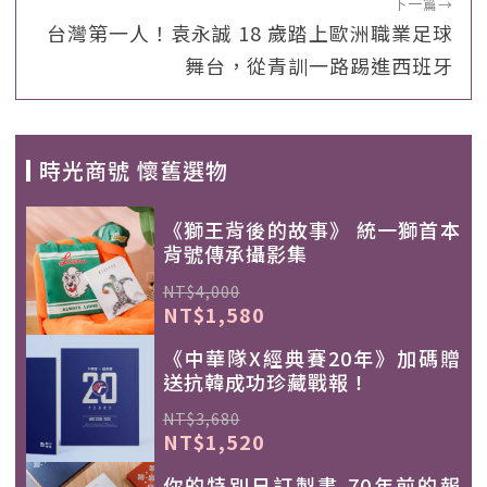
下一篇
→
台灣第一人！袁永誠 18 歲踏上歐洲職業足球
舞台，從青訓一路踢進西班牙
時光商號 懷舊選物
《獅王背後的故事》 統一獅首本
背號傳承攝影集
NT$4,000
NT$1,580
《中華隊X經典賽20年》加碼贈
送抗韓成功珍藏戰報！
NT$3,680
NT$1,520
你的特別日訂製書-70年前的報