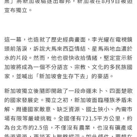
票」將新加坡驅逐出聯邦，新加坡在8月9日被迫
宣布獨立。
這一幕，也造就了歷史經典畫面，李光耀在電視鏡
頭前落淚，訴說大馬來西亞情結、星馬兩地血濃於
水的片段。然而，他也很快收拾情緒，堅定宣示新
加坡將成為一個不分語言、宗教、文化的多民族國
家，並喊出「新加坡會生存下去」的豪語。
新加坡獨立後隨即開啟了一段命運未卜、四面楚歌
的國家發展史。獨立之初，新加坡面臨種族矛盾未
解、周邊國家敵意、缺乏資源、國土狹小、內需市
場有限等嚴峻挑戰。全國僅有721.5平方公里，約
為台北市的2.5倍，不僅沒有農業，也沒有礦產或
能源資源，更談不上戰略縱深。如此條件，要想在