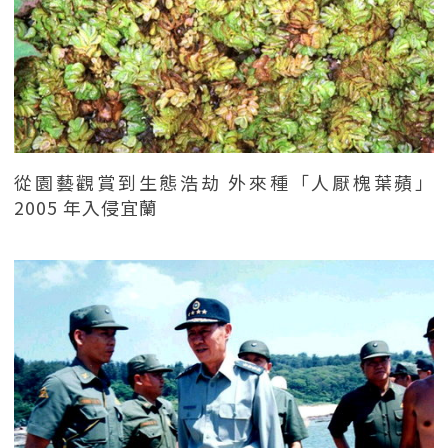
從園藝觀賞到生態浩劫 外來種「人厭槐葉蘋」
2005 年入侵宜蘭