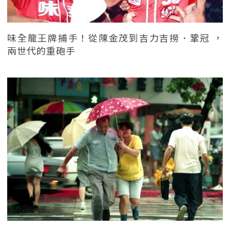
味全龍王牌捕手！從陳金茂到吉力吉撈．鞏冠 ，
兩世代的重砲手