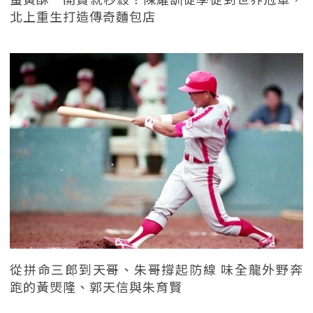
北上重生打造傳奇麵包店
從拼命三郎到天哥、朱哥撐起防線 味全龍外野奔
跑的黃煚隆、郭天信與朱育賢