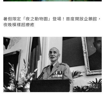
暑假限定「夜之動物園」登場！首度開放企鵝館，
夜晚模樣超療癒