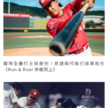
龍隊全壘打王就是他！見證兩代強打故事就在
《Run & Roar 奔龍而上》