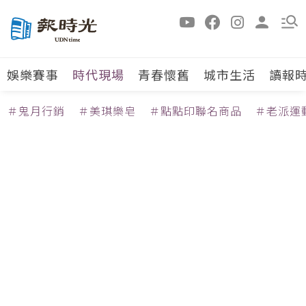
娛樂賽事
時代現場
青春懷舊
城市生活
讀報
＃鬼月行銷
＃美琪樂皂
＃點點印聯名商品
＃老派運