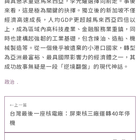
與其懇求重返馬來西亞，李光耀選擇向前走。事後
來看，這是極為關鍵的抉擇。獨立後的新加坡不僅
經濟高速成長，人均GDP更超越馬來西亞四倍以
上，成為區域內高科技產業、金融服務業重鎮，同
時也建構起強韌的工業基礎，包含煉油、造船、機
械製造等。從一個幾乎被遺棄的小港口國家，轉型
為亞洲最富裕、最具國際影響力的經濟體之一，其
成功故事無疑是一段「逆境翻盤」的現代神話。
政治
﹒
←
上一篇
台灣最後一座核電廠：屏東核三廠運轉40年停
機