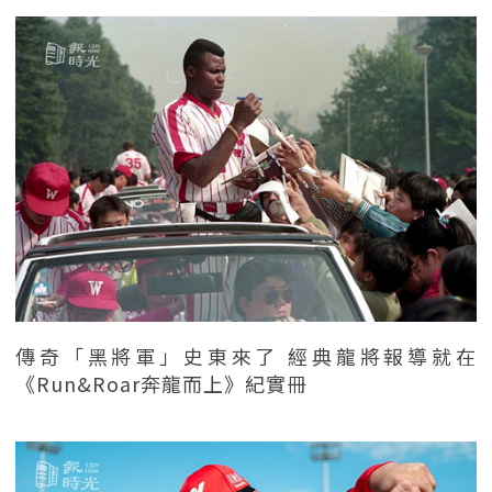
傳奇「黑將軍」史東來了 經典龍將報導就在
《Run&Roar奔龍而上》紀實冊