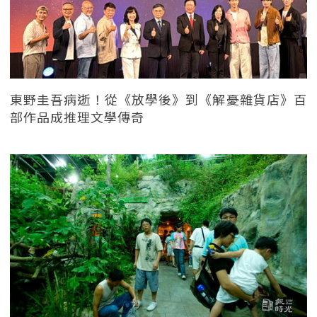
東野圭吾病逝！從《放學後》到《解憂雜貨店》百
部作品成推理文學傳奇