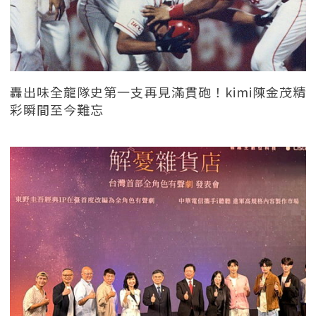
轟出味全龍隊史第一支再見滿貫砲！kimi陳金茂精
彩瞬間至今難忘