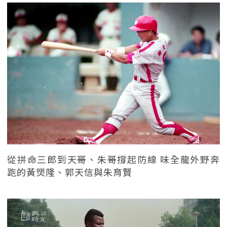
從拼命三郎到天哥、朱哥撐起防線 味全龍外野奔
跑的黃煚隆、郭天信與朱育賢