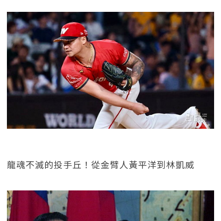
龍魂不滅的投手丘！從金臂人黃平洋到林凱威