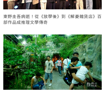
東野圭吾病逝！從《放學後》到《解憂雜貨店》百
部作品成推理文學傳奇