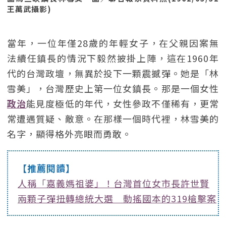
王萬武攝影)
當年，一位年僅28歲的年輕女子，在父親因案無
法續任鎮長的情況下毅然披掛上陣，這在1960年
代的台灣政壇，無異於投下一顆震撼彈。她是「林
雪美」，台灣歷史上第一位女鎮長。那是一個女性
政治
能見度極低的年代，女性參政不僅稀有，更常
常遭遇質疑、敵意。在那樣一個時代裡，林雪美的
名字，顯得格外亮眼而勇敢。
【推薦閱讀】
人稱「嘉義媽祖婆」！台灣首位女市長許世賢
兩顆子彈扭轉總統大選 動搖國本的319槍擊案