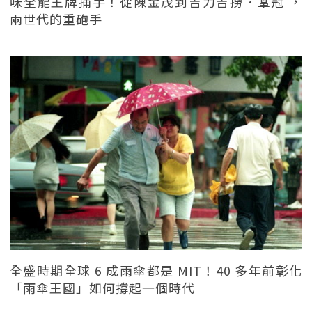
味全龍王牌捕手！從陳金茂到吉力吉撈．鞏冠 ，
兩世代的重砲手
全盛時期全球 6 成雨傘都是 MIT！40 多年前彰化
「雨傘王國」如何撐起一個時代