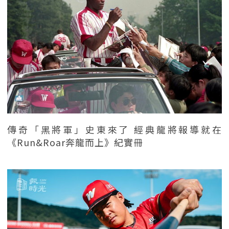
傳奇「黑將軍」史東來了 經典龍將報導就在
《Run&Roar奔龍而上》紀實冊