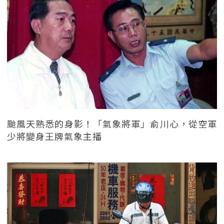
颱風天熟悉的身影！「氣象將軍」俞川心，從空軍
少將變身王牌氣象主播