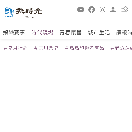
娛樂賽事
時代現場
青春懷舊
城市生活
讀報
＃鬼月行銷
＃美琪樂皂
＃點點印聯名商品
＃老派運