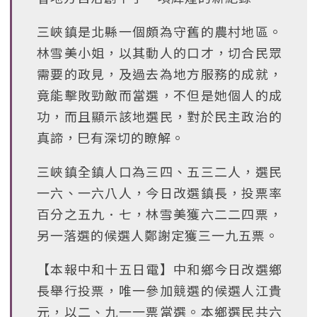
三峽鎮是北縣一個頗為守舊的農村地區。
林雪美小姐，以其動人的口才，切合民眾
需要的政見，及過去為地方服務的成就，
竟能擊敗勁敵而當選，不但是她個人的成
功，而且顯示該地選民，對於民主政治的
真諦，巳有深切的瞭解。
三峽鎮全鎮人口為三四、五三二人，選民
一六、一六八人，今日改選鎮長，投票率
百分之五九．七，林雪美獲六二二四票，
另一落選的候選人鄭謝定獲三一九五票。
【本報中和十五日電】中和鄉今日改選鄉
長舉行投票，唯一參加競選的候選人江貴
元，以二、九一一票當選。本鄉選民共六