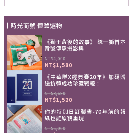
時光商號 懷舊選物
《獅王背後的故事》 統一獅首本
背號傳承攝影集
NT$4,000
NT$1,580
《中華隊X經典賽20年》加碼贈
送抗韓成功珍藏戰報！
NT$3,680
NT$1,520
你的特別日訂製書-70年前的報
紙也能原貌重現
NT$6,000