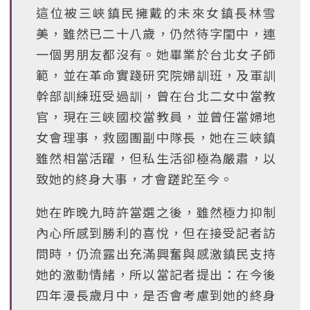
這位被三峽鎮民擁戴的未來女鎮長林雪
美，雖然已二十八歲，仍然待字閨中，連
一個男朋友都沒有。她畢業於台北女子師
範，並在革命實踐研究院婦訓班，及軍訓
幹部訓練班受過訓，曾在台北二女中當教
官，現在三峽國校當教員，並曾任當婦地
女會理事，救國團副中隊長，她在三峽鎮
雖然相當活躍，但私生活卻極為嚴肅，以
致她的終身大事，才會蹉跎至今。
她在昨晚九時許當選之後，雖然極力抑制
內心所感到勝利的喜悅，但在接受記者訪
問時，仍流露出充滿興奮與感激鎮民支持
她的激動情緒，所以當記者提出：在今後
四年漫長歲月中，是否會考慮到她的終身