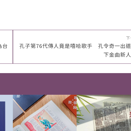
下
為台
孔子第76代傳人竟是嘻哈歌手 孔令奇一出
下金曲新