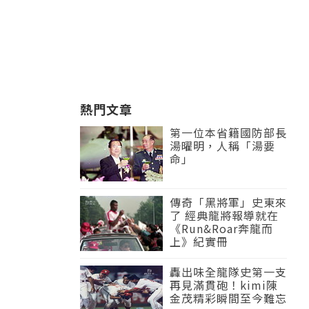
熱門文章
第一位本省籍國防部長
湯曜明，人稱「湯要
命」
傳奇「黑將軍」史東來
了 經典龍將報導就在
《Run&Roar奔龍而
上》紀實冊
轟出味全龍隊史第一支
再見滿貫砲！kimi陳
金茂精彩瞬間至今難忘