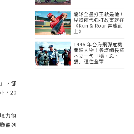
龍隊全壘打王就是他！
見證兩代強打故事就在
《Run & Roar 奔龍而
上》
1996 年台海飛彈危機
關鍵人物！參謀總長羅
本立一句「穩、忍、
狠」穩住全軍
」，卻
外，20
境力很
聯盟列