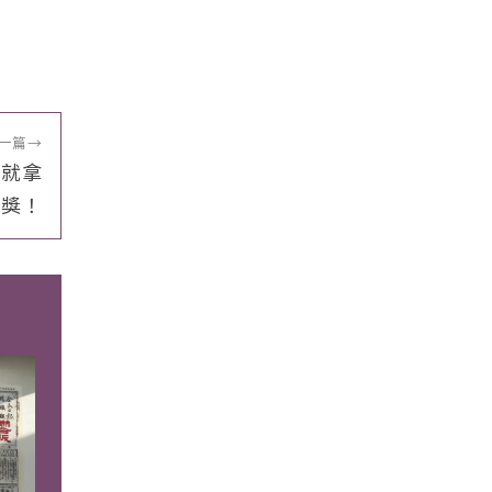
一篇
→
道就拿
人獎！