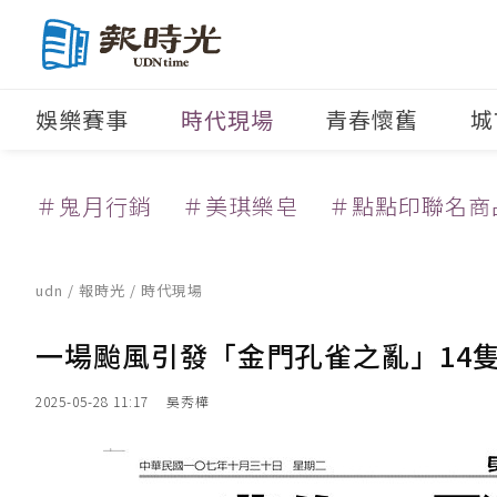
娛樂賽事
時代現場
青春懷舊
城
＃鬼月行銷
＃美琪樂皂
＃點點印聯名商
udn
/
報時光
/
時代現場
一場颱風引發「金門孔雀之亂」14
2025-05-28 11:17
吳秀樺