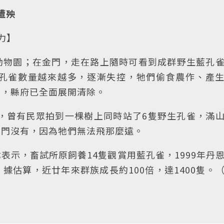
遭殃
象力】
動物園；在金門，走在路上隨時可看到成群野生藍孔
孔雀數量越來越多，逐漸失控，牠們偷食農作、產
脅，縣府已全面展開清除。
雀，曾有民眾拍到一棵樹上同時站了6隻野生孔雀，滿
金門沒有，因為牠們無法飛那麼遠。
表示，畜試所原飼養14隻觀賞用藍孔雀，1999年丹
據估算，近廿年來群族成長約100倍，達1400隻。