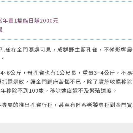
年養1隻能日賺2000元
潮
藍孔雀在金門隨處可見，成群野生藍孔雀，不僅影響農
害。
~6公斤，母孔雀也有1公尺長，重量3~4公斤，不
要抓還是放，讓金門縣府苦惱不已，除了實施收購移除
年移除不到100隻，移除速度遠不及繁殖速度。
客專屬的推出孔雀行程，甚至有陸客老饕專程到金門買