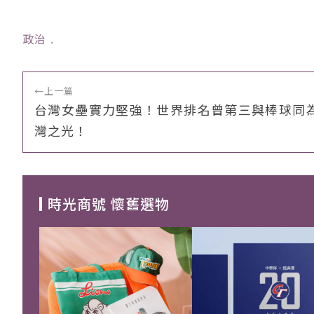
政治
﹒
←
上一篇
台灣女壘實力堅強！世界排名曾第三與棒球同
灣之光！
時光商號 懷舊選物