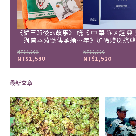
《獅王背後的故事》 統
《中華隊X經典
一獅首本背號傳承攝影
年》加碼贈送抗
集
珍藏戰報！
NT$4,000
NT$3,680
NT$1,580
NT$1,520
最新文章