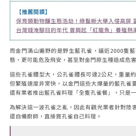
【推薦閱讀】
保育類動物釀生態浩劫！綠鬣蜥大舉入侵高屏 當
台灣錢淹腳目的年代 曾興起「紅龍魚」養殖熱
而金門滿山遍野的是野生藍孔雀，逼近2000隻
態，更可能危及飛安，甚至對金門原生種造成危
這些孔雀體型大，公孔雀體長可達2公尺，重量約4
但繁殖速度非常快，以金門這些大爆量的藍孔雀
還有業者推出藍孔雀料理「全隻孔雀餐」，只是一
為解決這一波孔雀之亂，因此有觀光業者針對陸
還自備廚師，直接買孔雀自己料理。