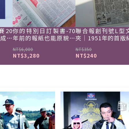
賽20
你的特別日訂製書-70
聯合報創刊號L型
韓成功
年前的報紙也能原貌重
夾｜1951年的首版
現
NT$6,000
NT$350
NT$3,280
NT$240