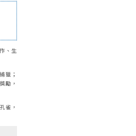
作、生
易捕獵；
獎勵，
孔雀，