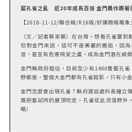
藍孔雀之亂 近20年成長百倍 金門農作跟著
【2018-11-12/聯合報/R16版/好讀周報萬
（文╱記者蔡家蓁）在台灣，想看孔雀要到
但對金門來說，這可不是美麗的邂逅，因為
音、甚至有危害飛安之虞，成為金門潛在威
金門縣政府粗估，目前至少有1400隻藍孔
野都是，整個大金門都有孔雀蹤影，只有小
金門怎麼會出現孔雀？縣府建設處科長鐘立偉
風把畜試所的屋頂吹走，孔雀從此流落野外。
略）