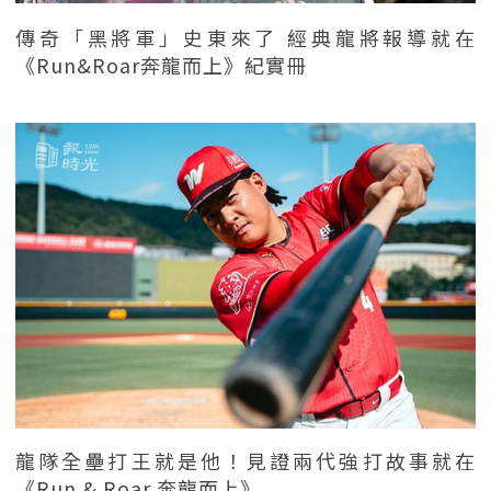
傳奇「黑將軍」史東來了 經典龍將報導就在
《Run&Roar奔龍而上》紀實冊
龍隊全壘打王就是他！見證兩代強打故事就在
《Run & Roar 奔龍而上》