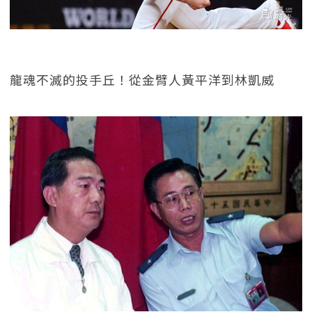
龍魂不滅的投手丘！從金臂人黃平洋到林凱威