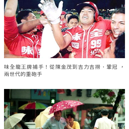
味全龍王牌捕手！從陳金茂到吉力吉撈．鞏冠 ，
兩世代的重砲手