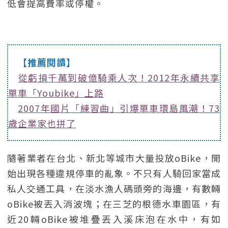
低會提高費率或停權。
【推薦閱讀】
從虧損千萬到破億騎乘人次！2012年永續共享
單車「Youbike」上路
2007年國片「練習曲」引爆單車環島風潮！73
歲企業家也拼了
隨著業者在台北、新北等城市大量投放oBike，開
始出現各種違規停車的亂象。不只有人騎回家當成
私人交通工具，在淡水漁人碼頭旁的海邊，有數輛
oBike被丟入消波塊；在三芝的根德水車園區，有
近20輛oBike被堆疊丟入溪床泡在水中，有如