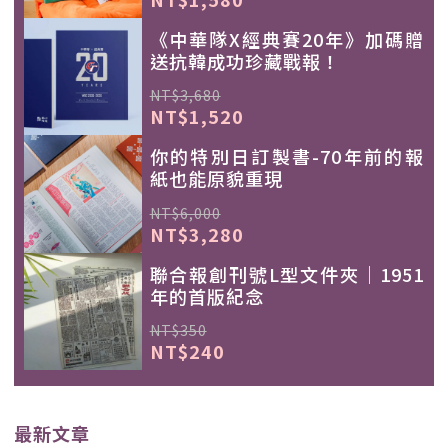
《中華隊X經典賽20年》加碼贈
送抗韓成功珍藏戰報！
NT$3,680
NT$1,520
你的特別日訂製書-70年前的報
紙也能原貌重現
NT$6,000
NT$3,280
聯合報創刊號L型文件夾｜1951
年的首版紀念
NT$350
NT$240
最新文章