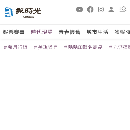
娛樂賽事
時代現場
青春懷舊
城市生活
讀報
＃鬼月行銷
＃美琪樂皂
＃點點印聯名商品
＃老派運