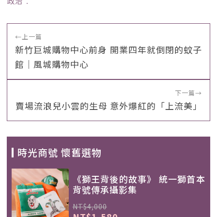
政治
﹒
←
上一篇
新竹巨城購物中心前身 開業四年就倒閉的蚊子
館｜風城購物中心
下一篇
→
賣場流浪兒小雲的生母 意外爆紅的「上流美」
時光商號 懷舊選物
《獅王背後的故事》 統一獅首本
背號傳承攝影集
NT$4,000
NT$1,580