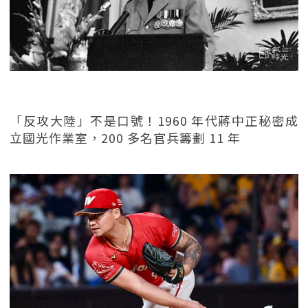
「反攻大陸」不是口號！1960 年代蔣中正秘密成
立國光作業室，200 多名官兵籌劃 11 年