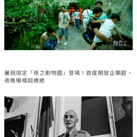
暑假限定「夜之動物園」登場！首度開放企鵝館，
夜晚模樣超療癒