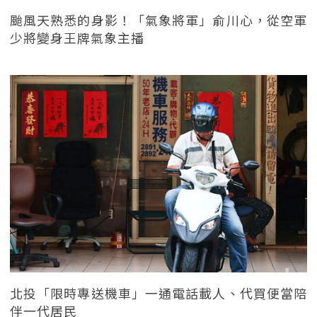
颱風天熟悉的身影！「氣象將軍」俞川心，從空軍
少將變身王牌氣象主播
北投「限時專送機車」一通電話載人、代買便當陪
伴一代居民