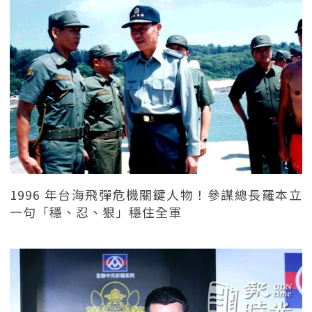
1996 年台海飛彈危機關鍵人物！參謀總長羅本立
一句「穩、忍、狠」穩住全軍