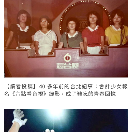
【讀者投稿】40 多年前的台北記事：會計少女報
名《六點看台視》錄影，成了難忘的青春回憶