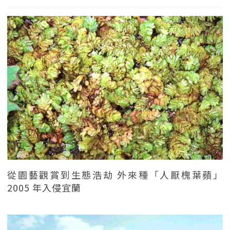
從園藝觀賞到生態浩劫 外來種「人厭槐葉蘋」
2005 年入侵宜蘭