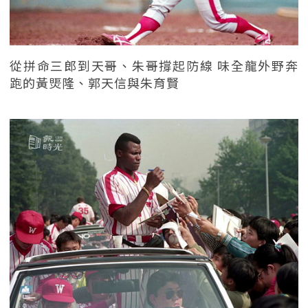
從拼命三郎到天哥、朱哥撐起防線 味全龍外野奔
跑的黃煚隆、郭天信與朱育賢