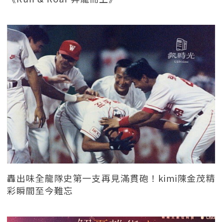
轟出味全龍隊史第一支再見滿貫砲！kimi陳金茂精
彩瞬間至今難忘