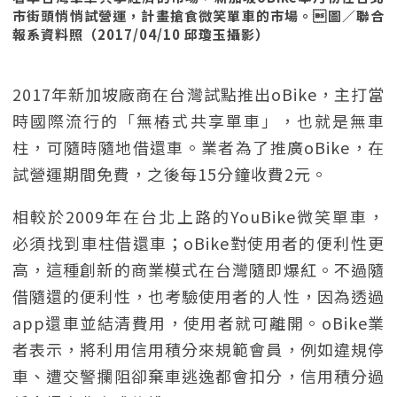
市街頭悄悄試營運，計畫搶食微笑單車的市場。圖／聯合
報系資料照（2017/04/10 邱瓊玉攝影）
2017年新加坡廠商在台灣試點推出oBike，主打當
時國際流行的「無樁式共享單車」，也就是無車
柱，可隨時隨地借還車。業者為了推廣oBike，在
試營運期間免費，之後每15分鐘收費2元。
相較於2009年在台北上路的YouBike微笑單車，
必須找到車柱借還車；oBike對使用者的便利性更
高，這種創新的商業模式在台灣隨即爆紅。不過隨
借隨還的便利性，也考驗使用者的人性，因為透過
app還車並結清費用，使用者就可離開。oBike業
者表示，將利用信用積分來規範會員，例如違規停
車、遭交警攔阻卻棄車逃逸都會扣分，信用積分過