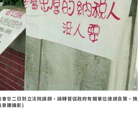
協會廿二日到立法院請願，請轉督促政府有關單位速謀良策，挽
吳景騰攝影)