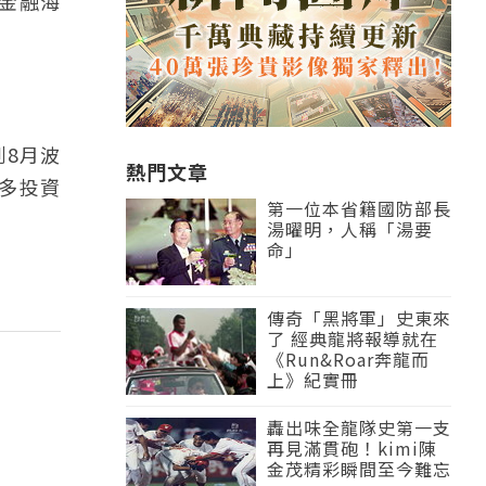
年金融海
到8月波
熱門文章
許多投資
第一位本省籍國防部長
湯曜明，人稱「湯要
命」
傳奇「黑將軍」史東來
了 經典龍將報導就在
《Run&Roar奔龍而
上》紀實冊
轟出味全龍隊史第一支
再見滿貫砲！kimi陳
金茂精彩瞬間至今難忘