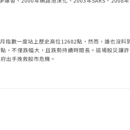
發、2000年網路泡沫化、2003年SARS、2008
2月指數一度站上歷史高位12682點，然而，誰也沒料
85點，不僅跌幅大，且跌勢持續時間長。這場股災讓
政府出手挽救股市危機。