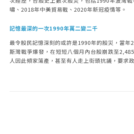
次經歷，台股史上數次股災，包括1990年波灣戰爭爆
嘯、2018年中美貿易戰、2020年新冠疫情等。
記憶最深的一次1990年萬二變二千
最令股民記憶深刻的或許是1990年的股災，當年
斯灣戰爭爆發，在短短八個月內台股崩跌至2,4
人因此傾家蕩產，甚至有人走上街頭抗議，要求