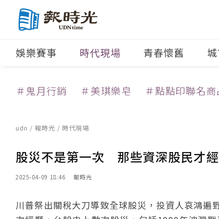
娛樂賽事
時代現場
青春懷舊
城
＃鬼月行銷
＃美琪樂皂
＃點點印聯名商
udn
/
報時光
/
時代現場
股災不是第一次 那些資深股民才經
2025-04-09 18:46
報時光
川普祭出關稅大刀導致全球股災，投資人哀鴻遍