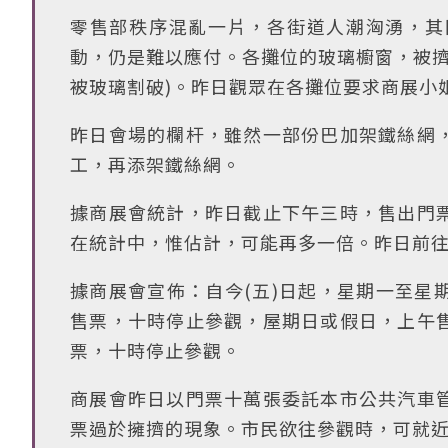
零售部秩序混亂一片，各街道人潮洶湧，其
動，仍是難以應付。各攤位的玻璃櫥窗，被擠
被玻璃割破)。昨日觀眾在各攤位要求商展小
昨日會場的欄杆，雖然一部份巴加架鐵絲網
工，再添架鐵絲網。
據商展會統計，昨日截止下午三時，售出門
在統計中，惟佔計，可能再多一倍。昨日前
據商展會宣佈：自今(五)日起，星期一至星
售票，十時停止參觀，屋期日或假日，上午
票，十時停止參觀。
商展會昨日以門票十萬張委託本市公共汽車
票過於擁擠的現象。市民欲往參觀時，可就