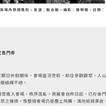
為場內熱鬧情形。來源：聯合報。攝影：陳明輝。日期：
代售門券
星期日休假關係，會場盛況空前，前往參觀觀眾，人
馬龍絡繹不絕。
觀眾進入會場，秩序混亂。商展會自昨日起，已在後
觀眾之擁擠。惟整個會場仍是塵土飛騰，滿地紙屑果皮