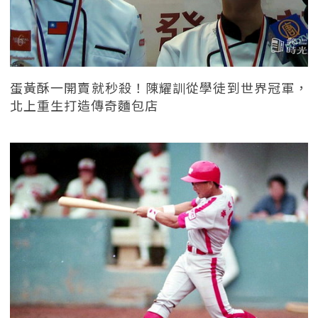
蛋黃酥一開賣就秒殺！陳耀訓從學徒到世界冠軍，
北上重生打造傳奇麵包店