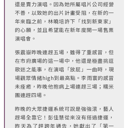
還是賣力演唱。因為她所屬唱片公司經營
不善，以致她的出片計畫受阻，在新的一
年來臨之前，林曉培許下「找到新東家」
的心願，並且希望能在新年度開一場售票
演唱會。
張震嶽昨晚連趕五場，雖得了重感冒，但
在市府廣場的這一場中，他還是極盡挑逗
歌迷之能事，在演唱「放屁」一曲時，現
場觀眾情緒high到最高點。李雨寰的感冒
未痊癒，昨晚他抱病上場連趕三場；糯米
團連趕四場。
昨晚的大眾捷運系統可說是強強滾，藝人
趕場全靠它！彭佳慧從來沒有搭過捷運，
昨天為了趕跨年通告，她獻出了「第一