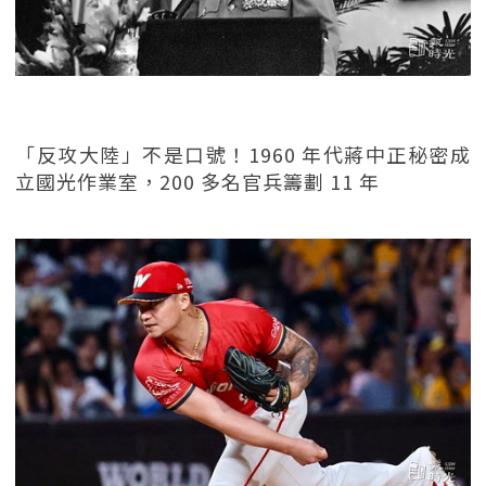
「反攻大陸」不是口號！1960 年代蔣中正秘密成
立國光作業室，200 多名官兵籌劃 11 年