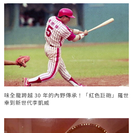
味全龍跨越 30 年的內野傳承！「紅色巨砲」羅世
幸到新世代李凱威