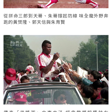
從拼命三郎到天哥、朱哥撐起防線 味全龍外野奔
跑的黃煚隆、郭天信與朱育賢