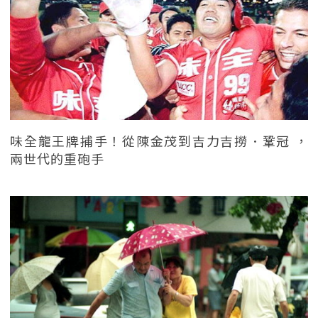
味全龍王牌捕手！從陳金茂到吉力吉撈．鞏冠 ，
兩世代的重砲手