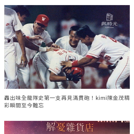
轟出味全龍隊史第一支再見滿貫砲！kimi陳金茂精
彩瞬間至今難忘