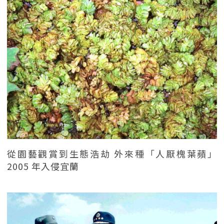
從園藝觀賞到生態浩劫 外來種「人厭槐葉蘋」
2005 年入侵宜蘭