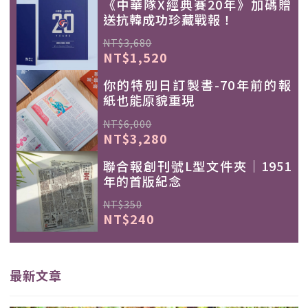
《中華隊X經典賽20年》加碼贈
送抗韓成功珍藏戰報！
NT$3,680
NT$1,520
你的特別日訂製書-70年前的報
紙也能原貌重現
NT$6,000
NT$3,280
聯合報創刊號L型文件夾｜1951
年的首版紀念
NT$350
NT$240
最新文章