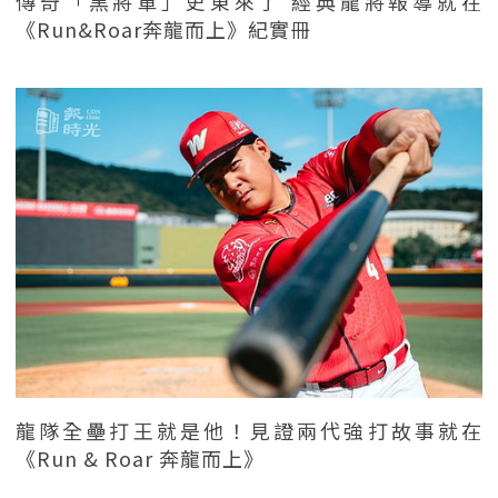
傳奇「黑將軍」史東來了 經典龍將報導就在
《Run&Roar奔龍而上》紀實冊
龍隊全壘打王就是他！見證兩代強打故事就在
《Run & Roar 奔龍而上》