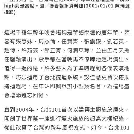
high到最高點。圖／聯合報系資料照(2001/01/01 陳瑞源
攝影)
這場千禧年跨年晚會堪稱是華語樂壇的嘉年華，陣
容有張惠妹、周杰倫、任賢齊、張震嶽、劉若英、
趙傳、許茹芸、邰正宵、何潤東等，並由五月天擔
任壓軸演出，歌手都在當晚馬不停蹄地趕場演出。
值得一提的是，許多藝人為了準時趕到各個表演地
點，巧妙運用了台北捷運系統。彭佳慧更首次搭乘
捷運趕場，在車站即興舉辦小型簽名會，為這場盛
會增添難忘回憶。
直到2004年，台北101首次以建築主體施放煙火，
開創了世界第一座進行煙火施放的超高大樓紀錄，
從此改寫了台灣的跨年慶祝方式。如今，台北101