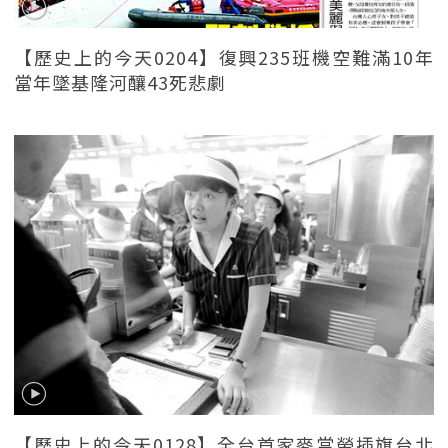
【歷史上的今天0204】復興235班機空難滿10年
當年墜基隆河釀43死悲劇
【歷史上的今天0128】全台首家麥當勞插旗台北