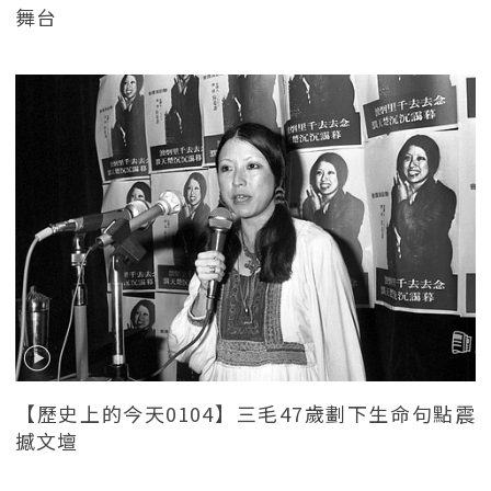
舞台
【歷史上的今天0104】三毛47歲劃下生命句點震
撼文壇