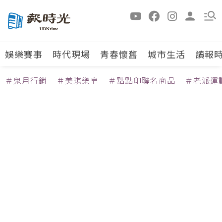
娛樂賽事
時代現場
青春懷舊
城市生活
讀報
＃鬼月行銷
＃美琪樂皂
＃點點印聯名商品
＃老派運