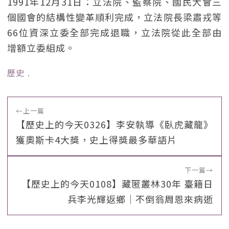
1991年12月31日：立法院、監察院、國民大會三
個國會的結構性變革順利完成，立法院長梁肅戎等
66位資深立委全部完成退職，立法院從此全部由
增額立委組成。
歷史
﹒
←
上一篇
【歷史上的今天0326】李安執導《臥虎藏龍》
獲奧斯卡4大獎，史上得獎最多華語片
下一篇
→
【歷史上的今天0108】藏匿叢林30年 臺籍日
兵李光輝返鄉｜不倒翁周恩來病逝