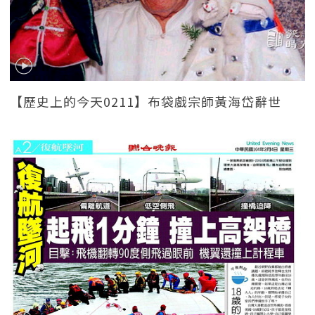
【歷史上的今天0211】布袋戲宗師黃海岱辭世