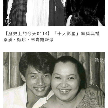
【歷史上的今天0114】「十大影星」頒獎典禮
秦漢、甄珍、林青霞齊聚