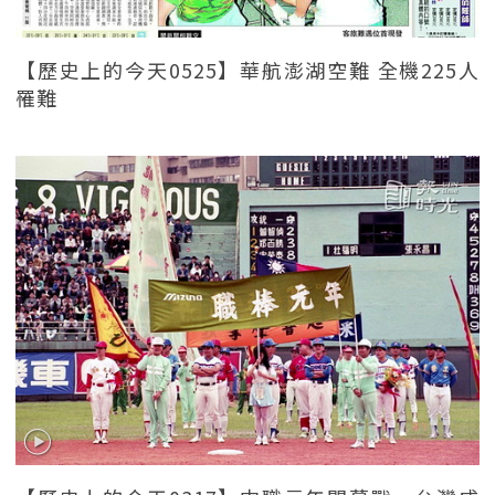
【歷史上的今天0525】華航澎湖空難 全機225人
罹難