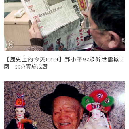
【歷史上的今天0219】鄧小平92歲辭世震撼中
國 北京實施戒嚴