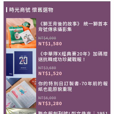
時光商號 懷舊選物
《獅王背後的故事》 統一獅首本
背號傳承攝影集
NT$4,000
NT$1,580
《中華隊X經典賽20年》加碼贈
送抗韓成功珍藏戰報！
NT$3,680
NT$1,520
你的特別日訂製書-70年前的報
紙也能原貌重現
NT$6,000
NT$3,280
聯合報創刊號L型文件夾｜1951