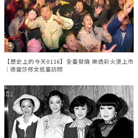
【歷史上的今天0116】全臺發燒 樂透彩火燙上市
｜德雷莎修女抵臺訪問