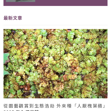
最新文章
從園藝觀賞到生態浩劫 外來種「人厭槐葉蘋」