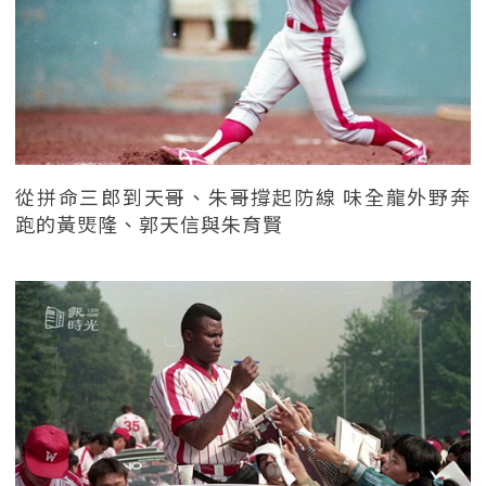
從拼命三郎到天哥、朱哥撐起防線 味全龍外野奔
跑的黃煚隆、郭天信與朱育賢