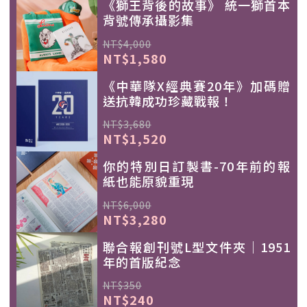
《獅王背後的故事》 統一獅首本
背號傳承攝影集
NT$4,000
NT$1,580
《中華隊X經典賽20年》加碼贈
送抗韓成功珍藏戰報！
NT$3,680
NT$1,520
你的特別日訂製書-70年前的報
紙也能原貌重現
NT$6,000
NT$3,280
聯合報創刊號L型文件夾｜1951
年的首版紀念
NT$350
NT$240