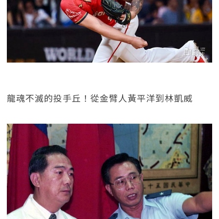
龍魂不滅的投手丘！從金臂人黃平洋到林凱威