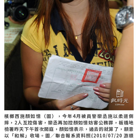
檳榔西施顏如憶（圖），今年4月被員警欒丞施以柔道側
摔，2人互控傷害，欒丞再加控顏如憶妨害公務罪，板橋地
檢署昨天下午首次開庭，顏如憶表示，過去的就算了，願意
以「和解」收場。圖／聯合報系資料照(2010/07/20 游順