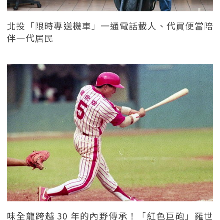
北投「限時專送機車」一通電話載人、代買便當陪
伴一代居民
味全龍跨越 30 年的內野傳承！「紅色巨砲」羅世