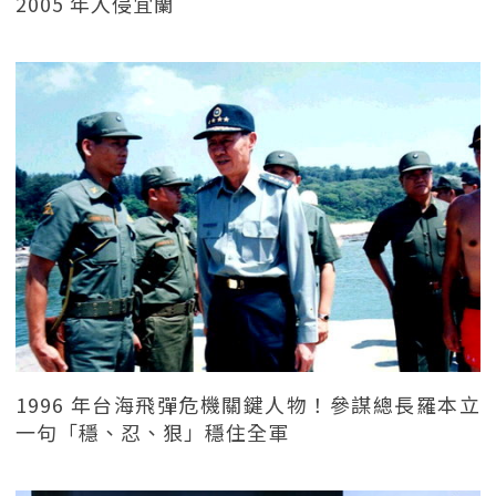
2005 年入侵宜蘭
1996 年台海飛彈危機關鍵人物！參謀總長羅本立
一句「穩、忍、狠」穩住全軍