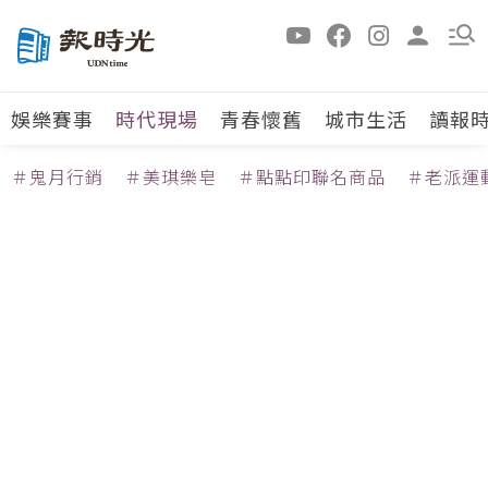
娛樂賽事
時代現場
青春懷舊
城市生活
讀報
＃鬼月行銷
＃美琪樂皂
＃點點印聯名商品
＃老派運