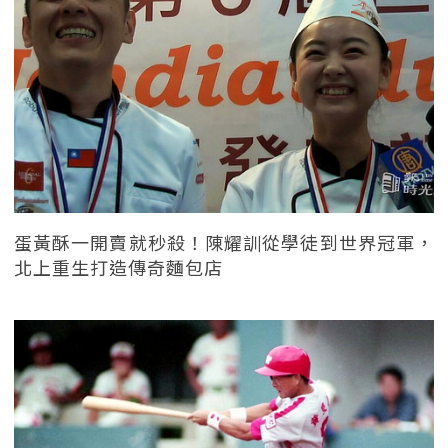
蛋黃酥一開賣就秒殺！陳耀訓從學徒到世界冠軍，
北上重生打造傳奇麵包店