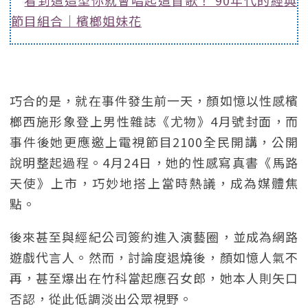
看到這造型你就會唱起這首歌！ 90年代的經典
節目組合｜檳榔姐妹花
巧合的是，就在事件發生前一天，顏如憶以性感檳
榔西施形象登上男性雜誌《尤物》4月號封面，而
事件後她更應邀上電視節目2100全民開講，公開
說明整起過程。4月24日，她的性感寫真書《馬路
天使》上市，巧妙地搭上當時熱議，成為媒體焦
點。
後來甚至與經紀公司簽約進入演藝圈，並成為網路
遊戲代言人。然而，討論度退燒後，顏如憶人氣不
再，甚至爆出在竹科當起應召女郎，她本人則矢口
否認，從此低調淡出公眾視野。