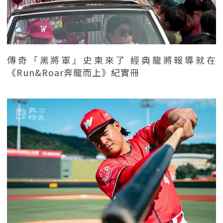
傳奇「黑將軍」史東來了 經典龍將報導就在
《Run&Roar奔龍而上》紀實冊