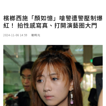
檳榔西施「顏如憶」嗆警遭警壓制爆
紅！ 拍性感寫真、打開演藝圈大門
2024-11-06 14:59
報時光