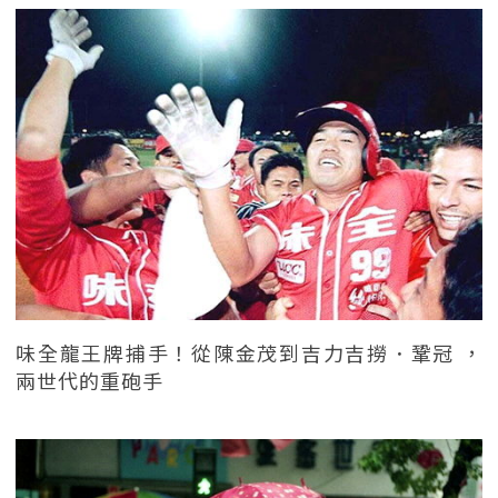
味全龍王牌捕手！從陳金茂到吉力吉撈．鞏冠 ，
兩世代的重砲手