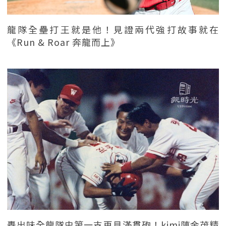
龍隊全壘打王就是他！見證兩代強打故事就在
《Run & Roar 奔龍而上》
轟出味全龍隊史第一支再見滿貫砲！kimi陳金茂精