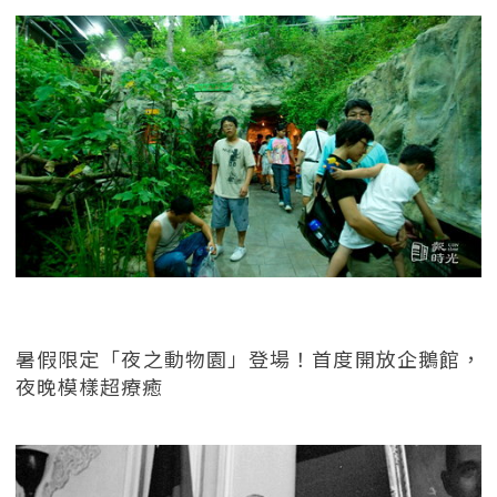
暑假限定「夜之動物園」登場！首度開放企鵝館，
夜晚模樣超療癒