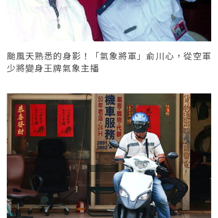
颱風天熟悉的身影！「氣象將軍」俞川心，從空軍
少將變身王牌氣象主播