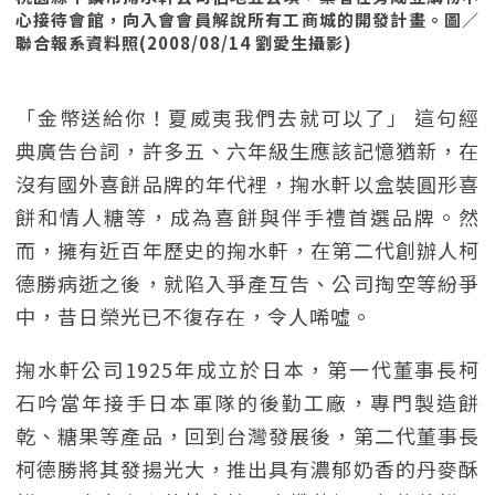
心接待會館，向入會會員解說所有工商城的開發計畫。圖／
聯合報系資料照(2008/08/14 劉愛生攝影)
「金幣送給你！夏威夷我們去就可以了」 這句經
典廣告台詞，許多五、六年級生應該記憶猶新，在
沒有國外喜餅品牌的年代裡，掬水軒以盒裝圓形喜
餅和情人糖等，成為喜餅與伴手禮首選品牌。然
而，擁有近百年歷史的掬水軒，在第二代創辦人柯
德勝病逝之後，就陷入爭產互告、公司掏空等紛爭
中，昔日榮光已不復存在，令人唏噓。
掬水軒公司1925年成立於日本，第一代董事長柯
石吟當年接手日本軍隊的後勤工廠，專門製造餅
乾、糖果等產品，回到台灣發展後，第二代董事長
柯德勝將其發揚光大，推出具有濃郁奶香的丹麥酥