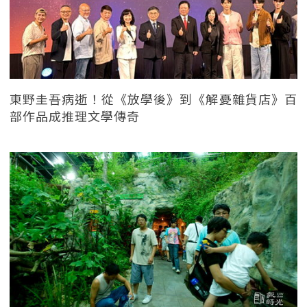
東野圭吾病逝！從《放學後》到《解憂雜貨店》百
部作品成推理文學傳奇