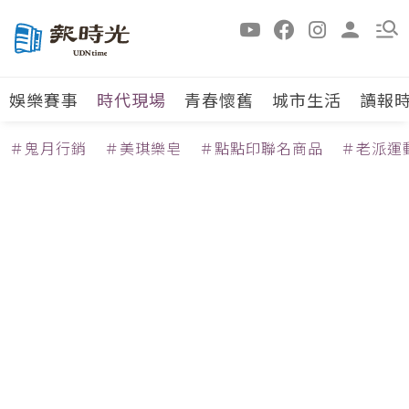
娛樂賽事
時代現場
青春懷舊
城市生活
讀報
＃鬼月行銷
＃美琪樂皂
＃點點印聯名商品
＃老派運