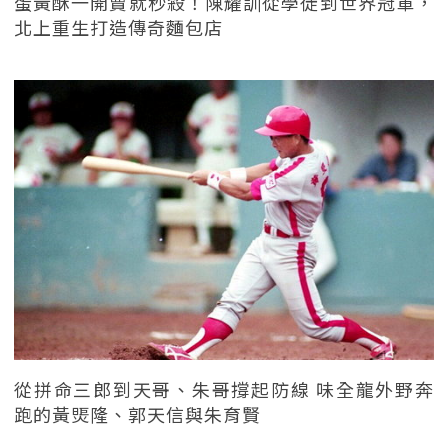
蛋黃酥一開賣就秒殺！陳耀訓從學徒到世界冠軍，
北上重生打造傳奇麵包店
從拼命三郎到天哥、朱哥撐起防線 味全龍外野奔
跑的黃煚隆、郭天信與朱育賢