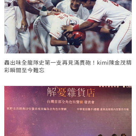
轟出味全龍隊史第一支再見滿貫砲！kimi陳金茂精
彩瞬間至今難忘