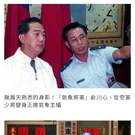
颱風天熟悉的身影！「氣象將軍」俞川心，從空軍
少將變身王牌氣象主播