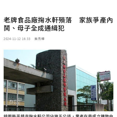
老牌食品廠掬水軒殞落 家族爭產內
鬨、母子全成通緝犯
2024-11-12 16:33
吳秀樺
桃園縣平鎮市掬水軒公司佔地五公頃，業者在旁成立購物中