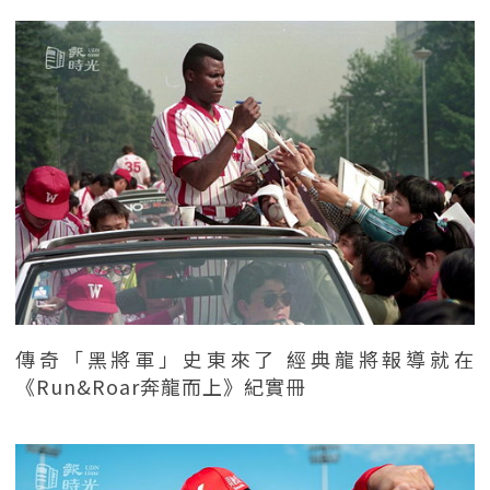
傳奇「黑將軍」史東來了 經典龍將報導就在
《Run&Roar奔龍而上》紀實冊