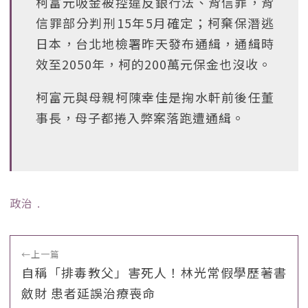
柯富元吸金被控違反銀行法、背信罪，背
信罪部分判刑15年5月確定；柯棄保潛逃
日本，台北地檢署昨天發布通緝，通緝時
效至2050年，柯的200萬元保金也沒收。
柯富元與母親柯陳幸佳是掬水軒前後任董
事長，母子都捲入弊案落跑遭通緝。
政治
﹒
←
上一篇
自稱「排毒教父」害死人！林光常假學歷著書
斂財 患者延誤治療喪命