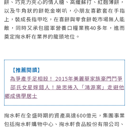
餅、巧克力夾心的情人糖、高纖蘇打、紅麴薄餅，
以及牛角狀的餅乾金喇叭，小朋友喜歡套在手指
上，裝成長指甲吃，在喜餅與零食餅乾市場無人能
敵，同時又承包國軍營養口糧業務40多年，進而
奠定掬水軒在業界的龍頭地位。
【推薦閱讀】
為爭產手足相殺！ 2015年美麗華家族豪門鬥爭
邵氏女星嫁錯人！施思捲入「鴻源案」走避他
鄉成佛學居士
掬水軒在全盛時期的資產高達600億元，集團事業
包括掬水軒購物中心、掬水軒食品股份有限公司、