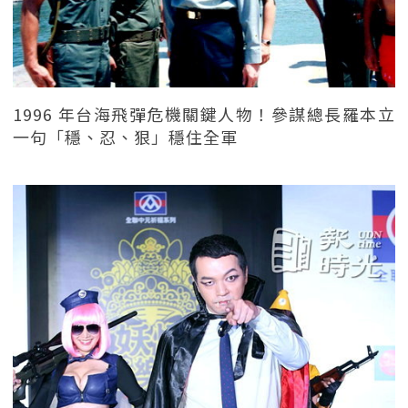
1996 年台海飛彈危機關鍵人物！參謀總長羅本立
一句「穩、忍、狠」穩住全軍