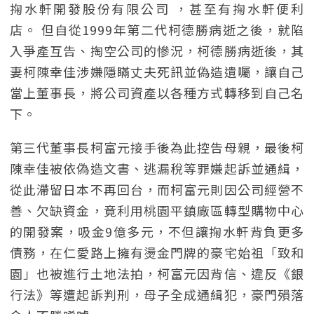
掬水軒開發股份有限公司 ，甚至有掬水軒便利
店。 但自從1999年第二代柯德勝病逝之後，就陷
入爭產互告、掏空公司的慘況，柯德勝病逝後，其
妻柯陳幸佳涉嫌隱瞞丈夫死訊並偽造遺囑，讓自己
當上董事長，將公司資產以各種方式轉移到自己名
下。
第三代董事長柯富元接手後為此控告母親，最後柯
陳幸佳被依偽造文書、逃漏稅等罪嫌起訴並通緝，
從此滯留日本不再回台，而柯富元則因公司經營不
善、欠缺資金，竟利用桃園平鎮廠區轉型購物中心
的開發案，吸金9億多元，不但讓掬水軒背負更多
債務，在仁愛路上擁有燙金門牌的豪宅始祖「致和
園」也被進行土地法拍，柯富元因背信、違反《銀
行法》等遭起訴判刑，母子全成通緝犯，豪門殞落