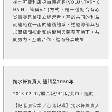
掬水軒便利店採自願連鎖(VOLUNTARY C
HAIN，簡稱V.C.)方式，是一種結合有心
從事零售業獨立經營者，基於共同的利益
而連結在一起的連鎖體系，透過總部與各
加盟店間被此和諧權利與義務互動下，共
同努力、互助合作、進而分享成果。
掬水軒負責人 通緝至2050年
2013-02-02/聯合報/B1版/北市．運動
【記者張宏業╱台北報導】掬水軒負責人