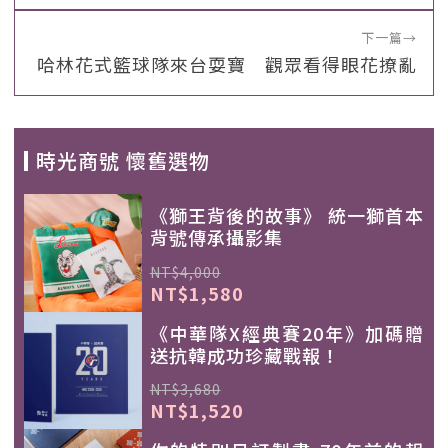
下一篇
→
哈林花式籃球隊來台耍寶 觀眾看得眼花撩亂
時光商號 懷舊選物
《獅王背後的故事》 統一獅首本
背號傳承攝影集
NT$4,000
NT$1,580
《中華隊X經典賽20年》加碼贈
送抗韓成功珍藏戰報！
NT$3,680
NT$1,520