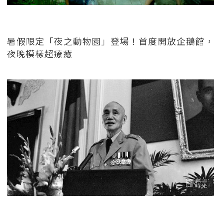
暑假限定「夜之動物園」登場！首度開放企鵝館，
夜晚模樣超療癒