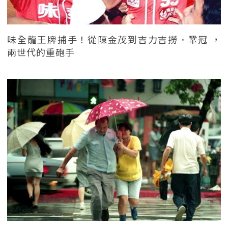
味全龍王牌捕手！從陳金茂到吉力吉撈．鞏冠 ，
兩世代的重砲手