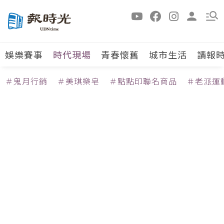
娛樂賽事
時代現場
青春懷舊
城市生活
讀報
＃鬼月行銷
＃美琪樂皂
＃點點印聯名商品
＃老派運