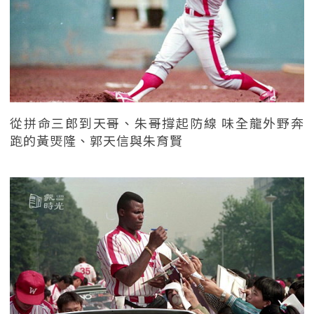
從拼命三郎到天哥、朱哥撐起防線 味全龍外野奔
跑的黃煚隆、郭天信與朱育賢