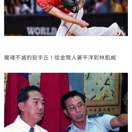
龍魂不滅的投手丘！從金臂人黃平洋到林凱威