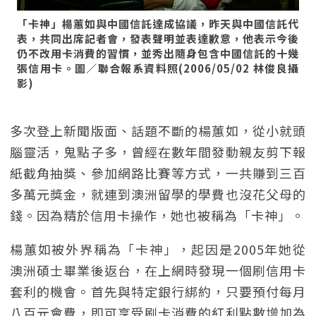
「卡神」楊蕙如與中國信託達成協議，昨天與中國信託代
表，共同出席記者會，發表聲明並表達歉意，他表示今後
仍不改用卡消費的習慣，並秀出隨身包含中國信託的十幾
張信用卡。圖／聯合報系資料照(2006/05/02 林俊良攝
影)
多次登上新聞版面、話題不斷的楊蕙如，從小就頭
腦靈活，鬼點子多，曾經在數年間發動親友剪下報
紙截角抽獎、參加網路比賽等方式，一共賺到三百
多萬元獎金，就連到澳洲留學的學費也沒花父母的
錢。因為精於信用卡操作，她也被稱為「卡神」。
楊蕙如被外界稱為「卡神」，起因是2005年她從
澳洲碩士畢業後返台，在上網時發現一個刷信用卡
套利的機會。首先與特定銀行綁約，只要預付每月
八百元會費，即可享受刷卡消費的紅利點數增加為