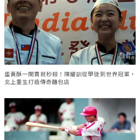
蛋黃酥一開賣就秒殺！陳耀訓從學徒到世界冠軍，
北上重生打造傳奇麵包店