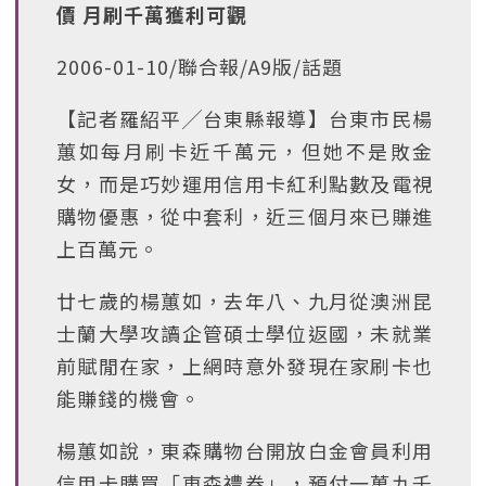
價 月刷千萬獲利可觀
2006-01-10/聯合報/A9版/話題
【記者羅紹平╱台東縣報導】台東市民楊
蕙如每月刷卡近千萬元，但她不是敗金
女，而是巧妙運用信用卡紅利點數及電視
購物優惠，從中套利，近三個月來已賺進
上百萬元。
廿七歲的楊蕙如，去年八、九月從澳洲昆
士蘭大學攻讀企管碩士學位返國，未就業
前賦閒在家，上網時意外發現在家刷卡也
能賺錢的機會。
楊蕙如說，東森購物台開放白金會員利用
信用卡購買「東森禮券」，預付一萬九千