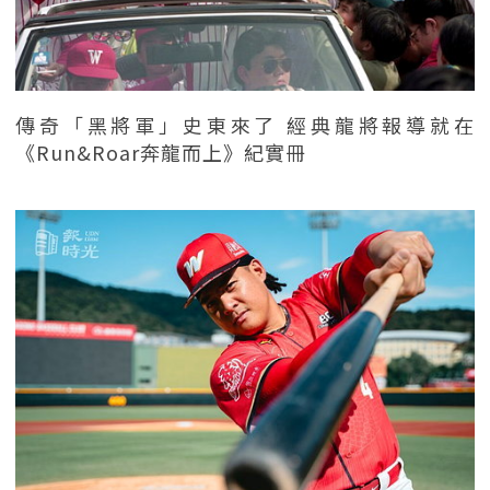
傳奇「黑將軍」史東來了 經典龍將報導就在
《Run&Roar奔龍而上》紀實冊