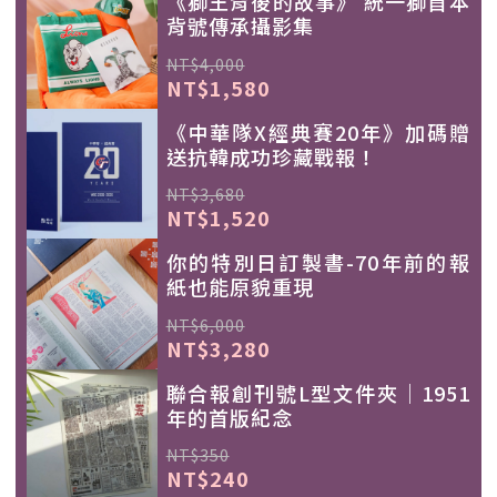
《獅王背後的故事》 統一獅首本
背號傳承攝影集
NT$4,000
NT$1,580
《中華隊X經典賽20年》加碼贈
送抗韓成功珍藏戰報！
NT$3,680
NT$1,520
你的特別日訂製書-70年前的報
紙也能原貌重現
NT$6,000
NT$3,280
聯合報創刊號L型文件夾｜1951
年的首版紀念
NT$350
NT$240