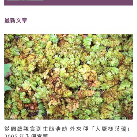
最新文章
從園藝觀賞到生態浩劫 外來種「人厭槐葉蘋」
2005 年入侵宜蘭