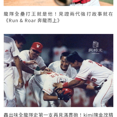
龍隊全壘打王就是他！見證兩代強打故事就在
《Run & Roar 奔龍而上》
轟出味全龍隊史第一支再見滿貫砲！kimi陳金茂精