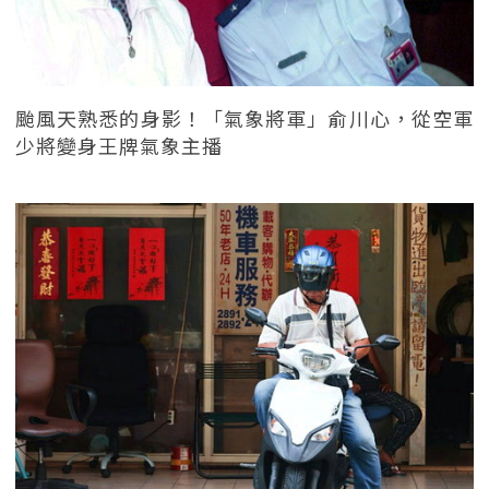
颱風天熟悉的身影！「氣象將軍」俞川心，從空軍
少將變身王牌氣象主播