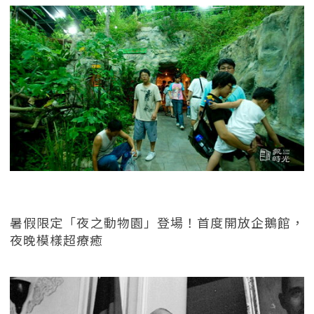
暑假限定「夜之動物園」登場！首度開放企鵝館，
夜晚模樣超療癒