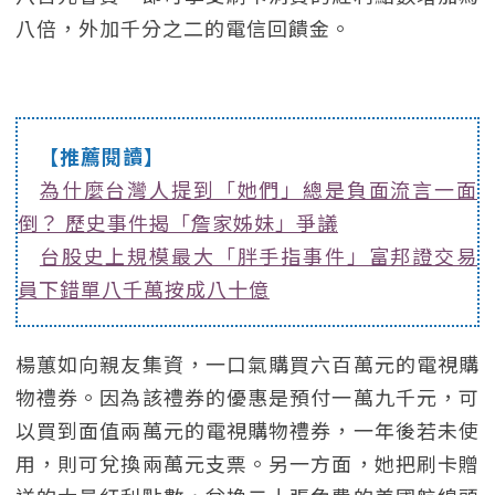
八倍，外加千分之二的電信回饋金。
【推薦閱讀】
為什麼台灣人提到「她們」總是負面流言一面
倒？ 歷史事件揭「詹家姊妹」爭議
台股史上規模最大「胖手指事件」富邦證交易
員下錯單八千萬按成八十億
楊蕙如向親友集資，一口氣購買六百萬元的電視購
物禮券。因為該禮券的優惠是預付一萬九千元，可
以買到面值兩萬元的電視購物禮券，一年後若未使
用，則可兌換兩萬元支票。另一方面，她把刷卡贈