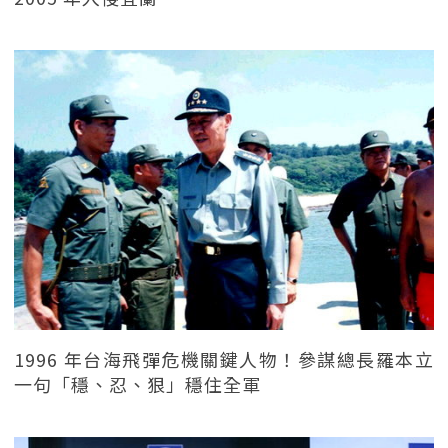
1996 年台海飛彈危機關鍵人物！參謀總長羅本立
一句「穩、忍、狠」穩住全軍