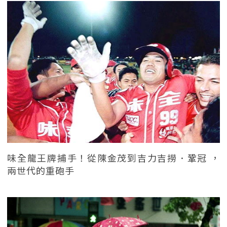
味全龍王牌捕手！從陳金茂到吉力吉撈．鞏冠 ，
兩世代的重砲手