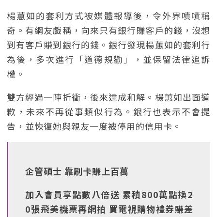
楊蕙如的套利方式被媒體報導後，令外界嘖嘖稱
奇。有網友戲稱，向來只有銀行賺客戶的錢，沒想
到有客戶賺到銀行的錢。銀行發現楊蕙如的套利行
為後，多次進行「道德規勸」，並保留法律追訴
權。
雙方經過一陣折衝，後來達成和解。楊蕙如出面道
歉，未來不再從事類似行為。銀行也表示不會提
告，並恢復她與親友一度被停用的信用卡。
企管碩士 靠刷卡賺上百萬
加入會員享點數八倍送 累積800萬點換2
0張飛美機票再網拍 買電視購物禮券賺差